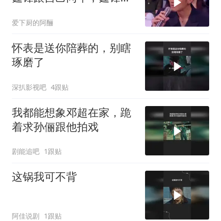
哥我80后的
爱下厨的阿酾
怀表是送你陪葬的，别瞎
琢磨了
深扒影视吧
4跟贴
我都能想象邓超在家，跪
着求孙俪跟他拍戏
剧能追吧
1跟贴
这锅我可不背
阿佳说剧
1跟贴