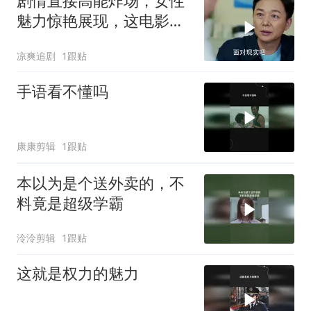
剧情直接高能炸场，女性
魅力惊艳展现，这电影堪
称王炸
凉爽追剧
1跟贴
手语看不懂吗
康康剪辑
1跟贴
本以为是个送外卖的，不
料竟是超级学霸
泠泠剪辑
1跟贴
这就是权力的魅力