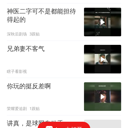
神医二字可不是都能担待
得起的
深秋后剧场
3跟贴
兄弟妻不客气
瞎子看影视
你玩的挺反差啊
荣耀爱追剧
1跟贴
讲真，是球网先动手