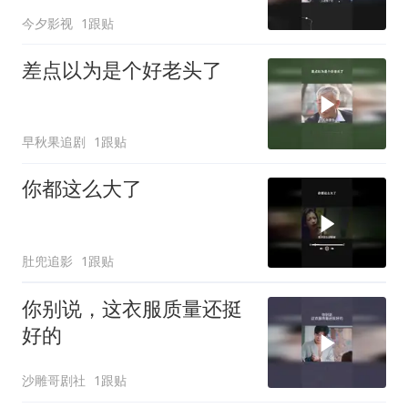
今夕影视
1跟贴
差点以为是个好老头了
早秋果追剧
1跟贴
你都这么大了
肚兜追影
1跟贴
你别说，这衣服质量还挺
好的
沙雕哥剧社
1跟贴