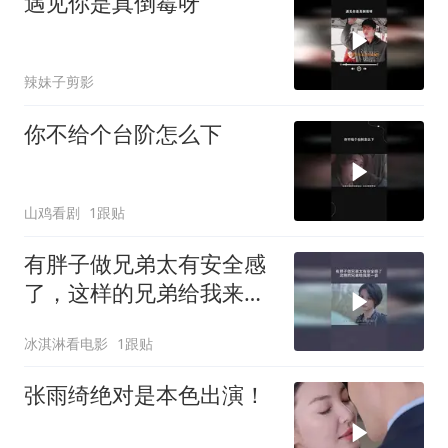
遇见你是真倒霉呀
辣妹子剪影
你不给个台阶怎么下
山鸡看剧
1跟贴
有胖子做兄弟太有安全感
了，这样的兄弟给我来一
沓
冰淇淋看电影
1跟贴
张雨绮绝对是本色出演！