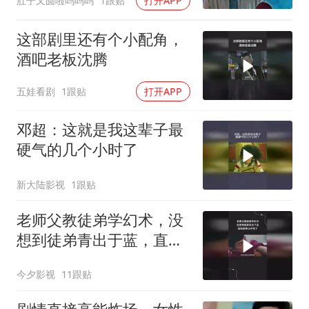
肚子又圆啦呜呜呜
1跟贴
打开APP
这部剧里还有个小配角，
酒吧老板沈腾
五娃看剧
1跟贴
打开APP
邓超：这就是我这辈子最
硬气的几个小时了
新大陆影视
1跟贴
老师父教徒弟学幻术，没
想到徒弟青出于蓝，直接
把师父吓死了
今夕影视
11跟贴