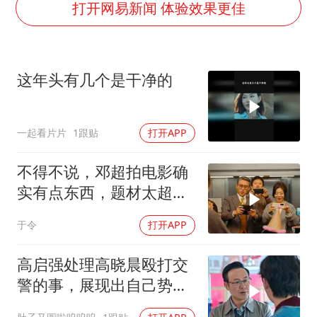
首次证实！“胶球”存在
打开网易新闻 体验效果更佳
感觉全东北都在等7号
泰国一女公务员妆容引争议 本人回应
这年头有几个是干净的
U17国足1分钟轰2球
80后女柜员逆袭成4200亿银行副行长
一起看片片
1跟贴
打开APP
27岁女子成组织卖淫集团主犯被通缉
奋进开新局 实干挑大梁
不得不说，邓超拍电影确
实有点东西，题材太超前
了，越看越起劲
于令
打开APP
高启强处理高晓晨殴打交
警的事，展现出自己势力
的可怕