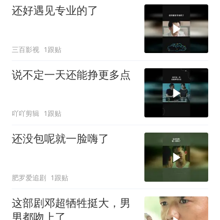
还好遇见专业的了
三百影视
1跟贴
说不定一天还能挣更多点
吖吖剪辑
1跟贴
还没包呢就一脸嗨了
肥罗爱追剧
1跟贴
这部剧邓超牺牲挺大，男
男都吻上了