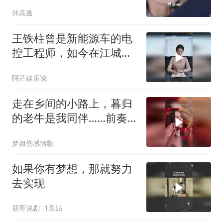
休高逸
王铁柱曾是新能源车的电
控工程师，如今在江城夜
市煮馄饨。一碗馄饨下
阿芒娱乐说
肚，老人晕倒在地
走在乡间的小路上，暮归
的老牛是我同伴……前奏
一响拾起多少人的回忆
梦姐伤感情歌
如果你有梦想，那就努力
去实现
朋哥说剧
1跟贴