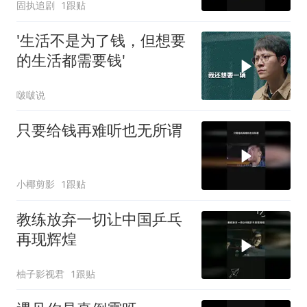
固执追剧
1跟贴
'生活不是为了钱，但想要
的生活都需要钱'
啵啵说
只要给钱再难听也无所谓
小椰剪影
1跟贴
教练放弃一切让中国乒乓
再现辉煌
柚子影视君
1跟贴