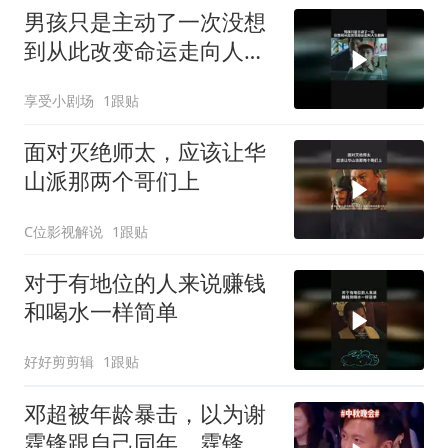
男孩只是主动了一次没想
到从此改变命运走向人生
巅峰
享受小剧场
1跟贴
面对灭绝师太，应该让华
山派那两个哥们上
C位影视解说
1跟贴
对于有地位的人来说赚钱
和喝水一样简单
好好剪剪辑
1跟贴
邓超被年龄暴击，以为谢
霆锋跟自己同年，霆锋：