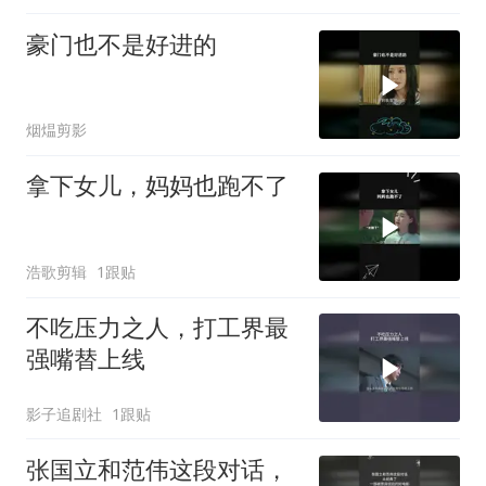
豪门也不是好进的
烟煴剪影
拿下女儿，妈妈也跑不了
浩歌剪辑
1跟贴
不吃压力之人，打工界最
强嘴替上线
影子追剧社
1跟贴
张国立和范伟这段对话，