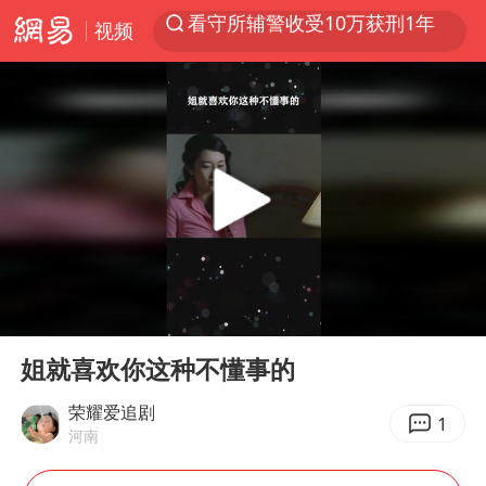
视频
以“新”破局 首发经济点亮城市消费活力
中方回应是否在太平洋海底开采稀土
佛得角门将亮相智利俱乐部主场
陈熠叫医疗暂停被驳回 带伤遭逆转
深圳地面沉降致车辆损坏系谣言
多地要求领导干部带头休假
今年已有4位周星驰电影配角去世
00:00
01:03
法国下周开始禁止未经同意的电话营销
Play
Ent
full
CIA被曝已秘密设立古巴工作组
姐就喜欢你这种不懂事的
我国编制完成新版全月地质图
荣耀爱追剧
1
河南
外交部发言人就广岛核爆81周年等答记者问