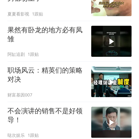
夏夏看影视
1跟贴
果然有卧龙的地方必有凤
雏
阿缸追剧
1跟贴
职场风云：精英们的策略
对决
财富基因007
不会演讲的销售不是好领
导！
哒次娱乐
1跟贴