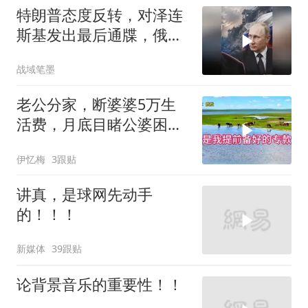
特朗普态度反转，对泽连
斯基发出最后通牒，俄乌
终于走向尾声？
战域笔墨
老公分家，断婆婆5万生
活费，月底目睹公婆困
境，痛悔不已！
伊忆梅
3跟贴
讲真，是球网先动手
的！！！
新媒体
39跟贴
论背景音乐的重要性！！