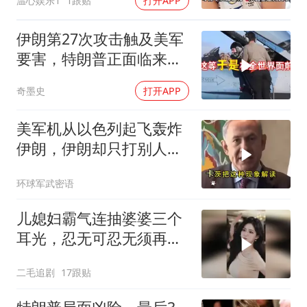
温心娱乐1
1跟贴
打开APP
伊朗第27次攻击触及美军
要害，特朗普正面临来自
三个方向的挑战
奇墨史
打开APP
美军机从以色列起飞轰炸
伊朗，伊朗却只打别人不
打以色列，这威慑算是立
环球军武密语
住了
儿媳妇霸气连抽婆婆三个
耳光，忍无可忍无须再
忍，太解气了！
二毛追剧
17跟贴