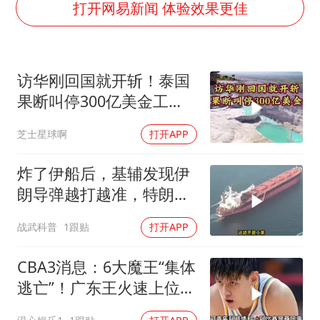
打开网易新闻 体验效果更佳
沙特否认与胡塞武装举行会谈
乘客脱鞋散发异味 司机提醒反被怼
日本籍女网红在韩直播时自杀身亡
访华刚回国就开斩！泰国
果断叫停300亿美金工
多专业取消艺考 文化工作者要有文化
程，转身死磕中泰
汕头市政府被约谈
芝士星球啊
打开APP
南太行山失联女孩最后信号不在山林
炸了伊船后，基辅发现伊
总书记关心百姓身边这些民生大事
朗导弹越打越准，特朗普
要向普京“问罪”
战武科普
1跟贴
打开APP
CBA3消息：6大魔王“集体
逃亡”！广东王火速上位，
王牌锋线回归