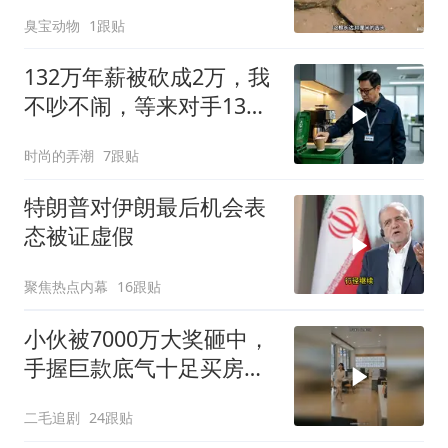
了！
臭宝动物
1跟贴
132万年薪被砍成2万，我
不吵不闹，等来对手13倍
年薪挖我
时尚的弄潮
7跟贴
特朗普对伊朗最后机会表
态被证虚假
聚焦热点内幕
16跟贴
小伙被7000万大奖砸中，
手握巨款底气十足买房不
问价！
二毛追剧
24跟贴