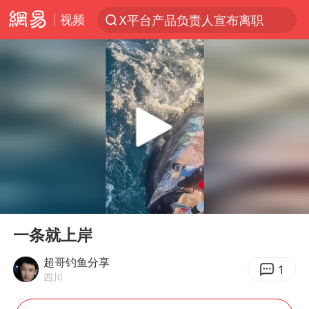
X平台产品负责人宣布离职
视频
探寻“技能+”促就业创业新路
美国退回1000亿美元关税
顾客结账把钱扔地上 服务员霸气扔回
38岁山东财大教授刘海明逝世
李亚鹏向地铁吐血女孩捐99999元
台风白海豚或在华东沿海登陆
香港殿堂级填词人黎彼得因病离世 终年76岁
00:00
00:11
Play
Ent
FIFA官方支持因凡蒂诺
full
一条就上岸
41岁女子为鼓励女儿考上985研究生
超哥钓鱼分享
1
弹药库存告急 美军补货难
四川
如何把百年大党建设得更加坚强有力