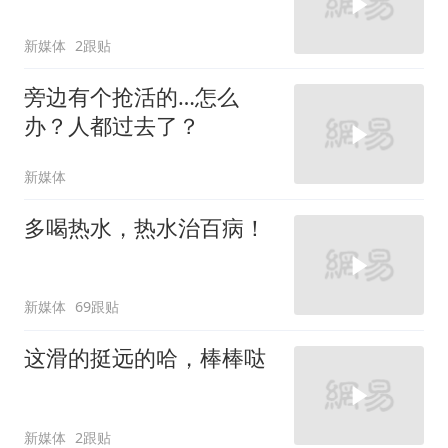
新媒体
2跟贴
旁边有个抢活的…怎么
办？人都过去了？
新媒体
多喝热水，热水治百病！
新媒体
69跟贴
这滑的挺远的哈，棒棒哒
新媒体
2跟贴