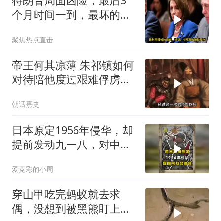
特朗普局面凶险，最后3
个月时间一到，最坏的结
果是提前遭清算
聚焦热点直击
帝王何其凉薄 朱祁镇如何
对待陪他度过艰难俘虏生
涯的袁彬
朝话熹史
日本原定1956年侵华，却
提前发动九一八，对中国
是福是祸？
爱竞彩的小周
穿山甲吃完蚂蚁就去求
偶，没想到被黑熊盯上