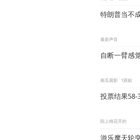
特朗普当不
最新声音
自断一臂感
南瓜观影
1跟贴
投票结果58
陌上桃花开的
游乐摩天轮