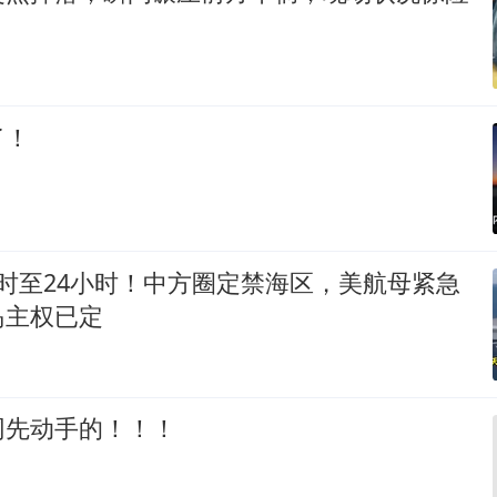
了！
时至24小时！中方圈定禁海区，美航母紧急
岛主权已定
网先动手的！！！