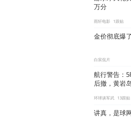
万分
雨轩电影
1跟贴
金价彻底爆
白宸侃片
航行警告：5
后撤，黄岩
环球谈军武
13跟贴
讲真，是球