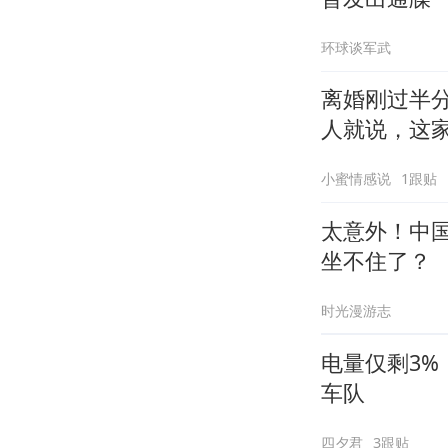
环球谈军武
离婚刚过半
人就说，这
小蜜情感说
1跟贴
太意外！中
坐不住了？
时光漫游志
电量仅剩3
车队
四夕君
3跟贴