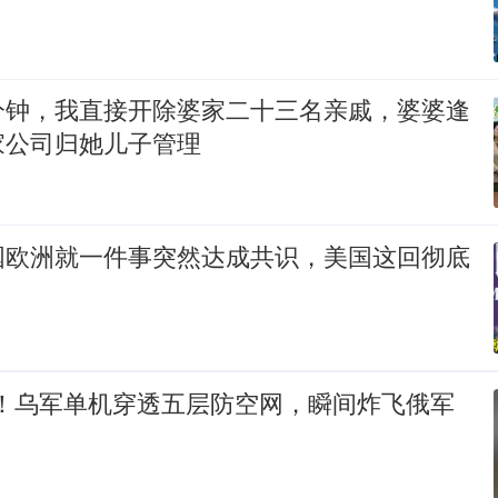
分钟，我直接开除婆家二十三名亲戚，婆婆逢
家公司归她儿子管理
国欧洲就一件事突然达成共识，美国这回彻底
%！乌军单机穿透五层防空网，瞬间炸飞俄军