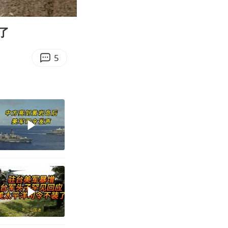
00:43
Enter
fullscreen
了
5