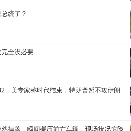
成总统了？
觉完全没必要
-32，美专家称时代结束，特朗普暂不攻伊朗
突然掉落，瞬间碾压前方车辆，现场状况惊险