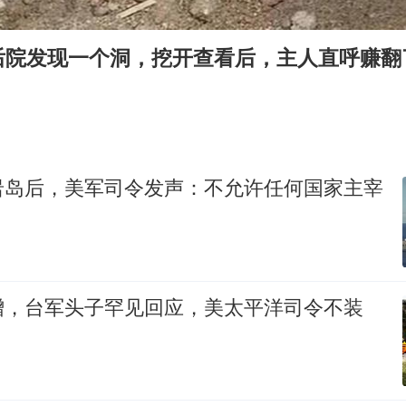
国防部：坚决反制任何闹海挑衅图谋
四川宜宾市高县发生4.9级地震
后院发现一个洞，挖开查看后，主人直呼赚翻
台湾海峡南口北上船舶实施交通管制
“新疆阿勒泰八月能滑雪”不实
江苏发布台风蓝色预警
向鹏0-3不敌张本智和
岩岛后，美军司令发声：不允许任何国家主宰
今日立秋你咬秋了吗
东方之约 相约未来
增，台军头子罕见回应，美太平洋司令不装