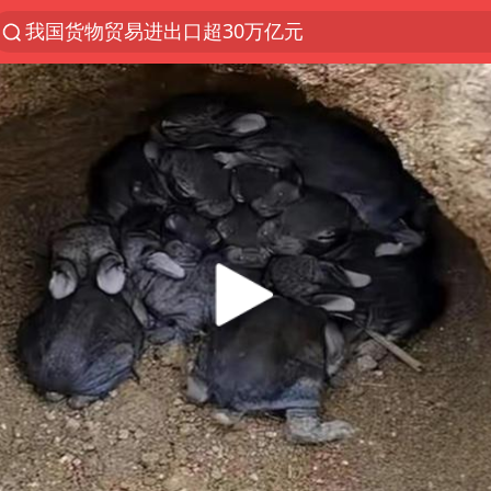
我国货物贸易进出口超30万亿元
上半年我国机械工业经济运行稳中有进
台风白海豚加强
官方通报教师招聘笔试前13名被淘汰
国防部回应日本试射“战斧”导弹
广东雷州通报特教老师招聘违规事件
A股三大股指收涨
“立秋的第一杯奶茶”又爆单了
泰国校园枪击案死亡人数升至7人
泰国枪击案凶手先杀祖父母后行凶
宇树科技中一签需缴款7.54万元