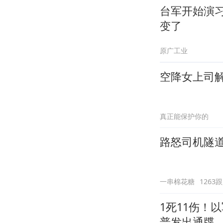
台军开始演
变了
原广工业
空降女上司
真正能保护你的
路怒司机隧
一串棉花糖
1263
1死11伤！
普发出通牒