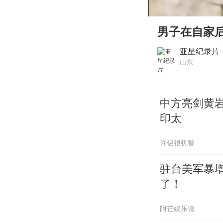
00:00
Play
男子在自家
亚星纪录片
山东
中方亮剑黄
印太
许侶很机智
驻台美军暴
了！
阿芒娱乐说