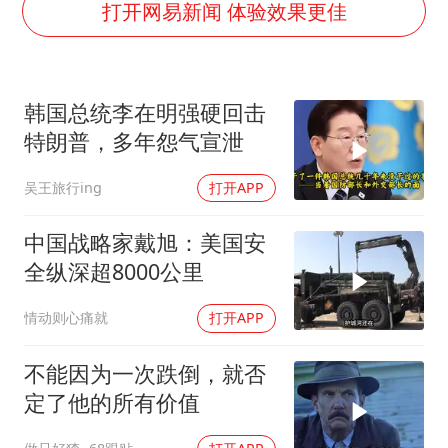
律师谈贾冰私人饭局被偷拍
打开网易新闻 体验效果更佳
男子结婚8年3个女儿都不是亲生
面对面丨蔡磊：与渐冻症抗争 纵使不敌 也不屈服
韩国总统李在明强硬回击
5万小车卖不动 微型代步车集体遇冷
特朗普，多年怨气宣泄
手机真会“偷听”我们说话吗
吴王旅行ing
打开APP
梅婷12岁女儿百花奖发言
加沙约14万栋建筑被完全摧毁
中国战略家戴旭：美国安
从科技创新看开局起步的时与势
全纵深超8000公里
情动则心痛就
打开APP
不能因为一次跌倒，就否
定了他的所有价值