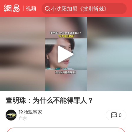
视频
小沈阳加盟《披荆斩棘》
台风“白海豚”登陆 各地各部门全力应对
白海豚雨量超越利奇马、巴威
人形机器人第一股
多地银行上调存款利率
上海地铁4条线路全线停运
白海豚路径图
00:00
00:13
宇树申购 中一签有望赚20万元
Play
Ent
full
NBA传奇教练老尼尔森去世
董明珠：为什么不能得罪人？
武汉3名城管协管员殴打摊主被刑拘
轮胎观察家
0
广东
4.2平卫生间补漏注胶花1.55万