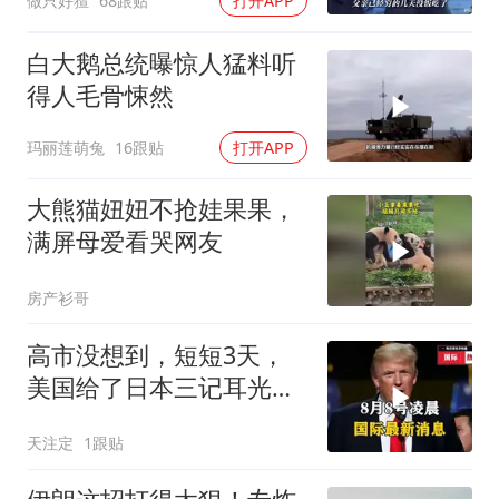
做只好猹
68跟贴
打开APP
白大鹅总统曝惊人猛料听
得人毛骨悚然
玛丽莲萌兔
16跟贴
打开APP
大熊猫妞妞不抢娃果果，
满屏母爱看哭网友
房产衫哥
高市没想到，短短3天，
美国给了日本三记耳光，
根本不顾日本死活
天注定
1跟贴