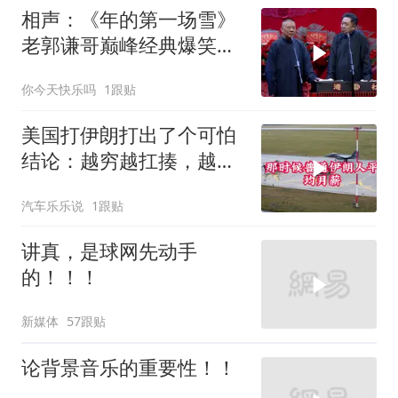
相声：《年的第一场雪》
老郭谦哥巅峰经典爆笑相
声太搞笑了
你今天快乐吗
1跟贴
美国打伊朗打出了个可怕
结论：越穷越扛揍，越富
越怕死！
汽车乐乐说
1跟贴
讲真，是球网先动手
的！！！
新媒体
57跟贴
论背景音乐的重要性！！