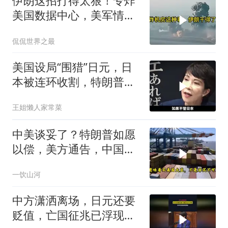
伊朗这招打得太狠！专炸
美国数据中心，美军情报
系统直接瘫痪，比封海峡
侃侃世界之最
还致命
美国设局“围猎”日元，日
本被连环收割，特朗普金
融底牌全曝光
王姐懒人家常菜
中美谈妥了？特朗普如愿
以偿，美方通告，中国增
购48.8万吨大豆
一饮山河
中方潇洒离场，日元还要
贬值，亡国征兆已浮现，