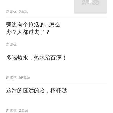
新媒体
2跟贴
旁边有个抢活的…怎么
办？人都过去了？
新媒体
多喝热水，热水治百病！
新媒体
69跟贴
这滑的挺远的哈，棒棒哒
新媒体
2跟贴