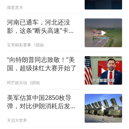
日本巨额债务叠加
观星赏月
河南已通车，河北还没
影，这条“断头高速”卡在
省界
宝哥精彩赛事
1跟贴
“向特朗普同志致敬！”美
国，超级抹红大赛开始了
阿芒娱乐说
2跟贴
美军估算中国2850枚导
弹，对比伊朗消耗后发现
一个尴尬现实
天启大世界