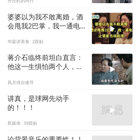
开挖机的阿行
婆婆以为我不敢离婚，酒
会甩我2巴掌，我一通电
话让婆家当场懵了
华庭讲美食
2跟贴
蒋介石临终前坦白直言：
他这一生惧怕两个人，却
只敬佩一个人！
风月得自难寻
讲真，是球网先动手
的！！！
新媒体
39跟贴
论背景音乐的重要性！！