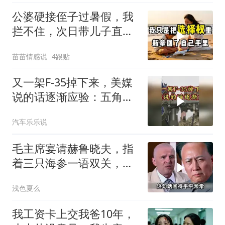
公婆硬接侄子过暑假，我
拦不住，次日带儿子直飞
普吉岛，婆婆傻眼
苗苗情感说
4跟贴
又一架F-35掉下来，美媒
说的话逐渐应验：五角大
楼要亏大了
汽车乐乐说
毛主席宴请赫鲁晓夫，指
着三只海参一语双关，赫
鲁晓夫听完直冒汗
浅色夏么
我工资卡上交我爸10年，