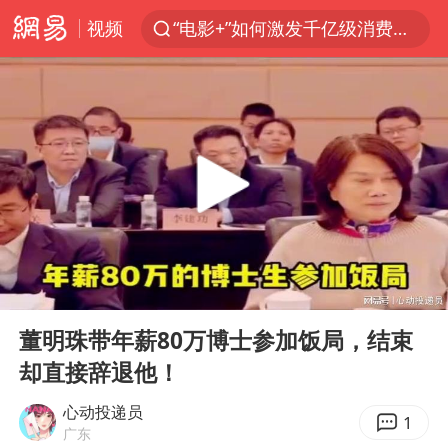
“电影+”如何激发千亿级消费新活力？
视频
全球首个长时储能一体化产业园量产
台风白海豚已进入24小时警戒线
“秋天的第一杯奶茶”6岁了
上海：台风白海豚或将带来龙卷风
四川宜宾市高县4.9级地震致1人死亡
中巨芯：上半年归母净利润1405.77万元
38岁演员求职万岁山NPC成功
00:00
01:35
Play
Ent
国乒男单横滨冠军赛全军覆没
full
董明珠带年薪80万博士参加饭局，结束
U17国足三连胜晋级明日之星半决赛
却直接辞退他！
胡彦斌获《歌手2026》歌王
心动投递员
1
胜宏科技：股票交易异常波动
广东