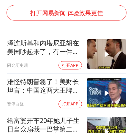
美股存储板块集体大跌
打开网易新闻 体验效果更佳
东航：国内客票提前14天免费退改
名创优品回应女子吐槽内裤质量差
日本试射“战斧”导弹，国防部回应
泽连斯基和内塔尼亚胡在
美国吵起来了，有一件事
胡彦斌韩磊 谁帮谁
让他俩都很愤怒
夯实基础开新局
附允历史观
打开APP
难怪特朗普急了！美财长
坦言：中国这两大王牌，
彻底锁死美国咽喉
暂停白昼
打开APP
给富婆开车20年她儿子生
日当众扇我一巴掌第二天