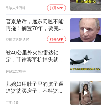
我看懂人心
品读人生百味
打开APP
普京放话，远东问题不能
再拖！搁置70年，要完成
斯大林的未
沙雕道具制造局
打开APP
被40公里外火控雷达锁
定，菲律宾军机掉头就
跑，欧盟1500万也救不了
环球军武密语
场
儿媳妇用肚子里的孩子逼
迫婆婆买房子，不料婆婆
的做法绝了！
二毛追剧