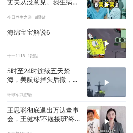
丈夫从没意见。我生病住
院急需手术费时
今日养生之道
8跟贴
海绵宝宝解说6
十一1118
1跟贴
5时至24时连续五天禁
海，美航母掉头后撤，黄
岩岛大局已定
环球军武密语
王思聪彻底退出万达董事
会，王健林‘不愿接班’终究
成真