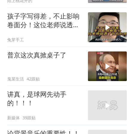
陌上桃花开的
孩子字写得差，不止影响
卷面分！这位老师说透了
背后的原因
兔芽手工
普京这次真掀桌子了
鬼菜生活
42跟贴
讲真，是球网先动手
的！！！
新媒体
39跟贴
论背景音乐的重要性！！