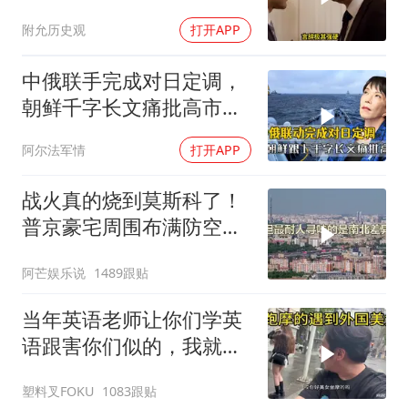
让他俩都很愤怒
附允历史观
打开APP
中俄联手完成对日定调，
朝鲜千字长文痛批高市，
就差李在明没动静
阿尔法军情
打开APP
战火真的烧到莫斯科了！
普京豪宅周围布满防空
塔，大战一触即发2
阿芒娱乐说
1489跟贴
当年英语老师让你们学英
语跟害你们似的，我就是
吃了没有文化的亏
塑料叉FOKU
1083跟贴