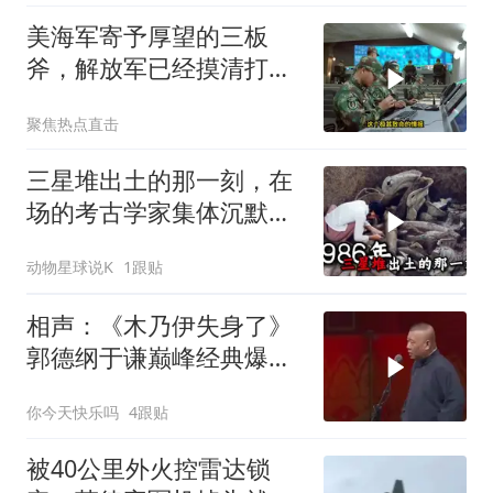
美海军寄予厚望的三板
斧，解放军已经摸清打
法，海空一体联手接下
聚焦热点直击
三星堆出土的那一刻，在
场的考古学家集体沉默
了，颠覆所有人的认知
动物星球说K
1跟贴
相声：《木乃伊失身了》
郭德纲于谦巅峰经典爆笑
相声太搞笑太逗了
你今天快乐吗
4跟贴
被40公里外火控雷达锁