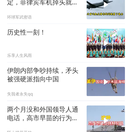
定，菲律宾军机掉头就
跑，欧盟1500万也救不了
环球军武密语
场
历史性一刻！
乐享人生风雨
伊朗内部争吵持续，矛头
被强硬派指向中国
失我者永失qq
两个月没和外国领导人通
电话，高市早苗的行为让
日本媒体不解