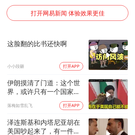
美股存储板块集体大跌
U17国足点球大战淘汰河床晋级决赛
打开网易新闻 体验效果更佳
东航：国内客票提前14天免费退改
日本试射“战斧”导弹，国防部回应
这脸翻的比书还快啊
中国女篮70-67险胜尼日利亚女篮
名创优品回应女子吐槽内裤质量差
小小段砸
打开APP
夯实基础开新局
伊朗摸清了门道：这个世
界，或许只有一个国家，
能够“管住”美国
落梅如雪乱飞
打开APP
泽连斯基和内塔尼亚胡在
美国吵起来了，有一件事