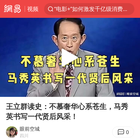
视频
“电影+”如何激发千亿级消费新活力？
泉州市委书记张毅恭被查
台风白海豚已进入24小时警戒线
胜宏科技：股票交易异常波动
“秋天的第一杯奶茶”6岁了
四川宜宾市高县4.9级地震致1人死亡
上海：台风白海豚或将带来龙卷风
00:00
07:54
中巨芯：上半年归母净利润1405.77万元
Play
Ent
full
国乒男单横滨冠军赛全军覆没
王立群读史：不慕奢华心系苍生，马秀
英书写一代贤后风采！
38岁演员求职万岁山NPC成功
胡彦斌获《歌手2026》歌王
眼前空城
0
四川