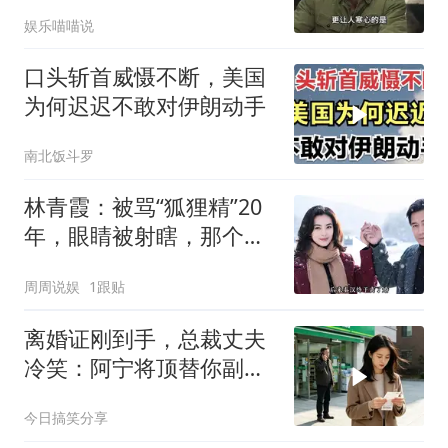
一儆百！
娱乐喵喵说
口头斩首威慑不断，美国
为何迟迟不敢对伊朗动手
南北饭斗罗
林青霞：被骂“狐狸精”20
年，眼睛被射瞎，那个男
人只问了一句“谁来出机票
周周说娱
1跟贴
钱？”
离婚证刚到手，总裁丈夫
冷笑：阿宁将顶替你副总
之位，我应好
今日搞笑分享