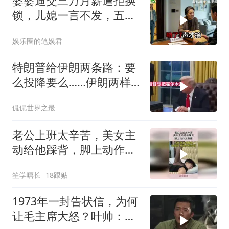
婆婆逼交三万月薪遭拒换
锁，儿媳一言不发，五天
后丈夫收传票
娱乐圈的笔娱君
特朗普给伊朗两条路：要
么投降要么……伊朗两样
都不选，美军无人机又被
侃侃世界之最
打下来了
老公上班太辛苦，美女主
动给他踩背，脚上动作太
熟练！
笙学嘻长
18跟贴
1973年一封告状信，为何
让毛主席大怒？叶帅：杀