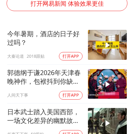
“不怕六爷挂得多 就怕六爷挂一颗”
打开网易新闻 体验效果更佳
全民健身事业高质量发展
台当局重金为“台独”织“皇帝新衣”
今年暑期，酒店的日子好
几元成本的AI广告导致千万市值蒸发
过吗？
《欢迎来龙餐馆》口碑
大秦论道
2018跟贴
打开APP
乐享全民健身 共筑健康中国
郭德纲于谦2026年天津春
晚神作，包袱抖到你缺氧
笑到肚子疼！
人间天下事
打开APP
日本武士踏入美国西部，
一场文化差异的幽默故事
即将开