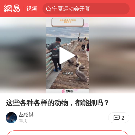
视频
宁夏运动会开幕
马克·艾伦退出斯诺克中国公开赛
微信又有新功能，你可以“撤回”你的撤回了！
新疆优化调整景区内自驾服务费
情侣平潭拍日出坠崖1死1伤
上四休三，但降薪1000元，你接受吗？
老挝国会主席赛宋蓬逝世
00:00
02:16
黄金牛市回来了吗
Play
Ent
full
杭州全市有序停课
这些各种各样的动物，都能抓吗？
商场现钱学森巨幅海报 负责人回应
丛绍祺
2
重庆
36岁男演员成景区NPC后人气爆棚