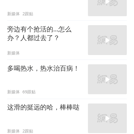
新媒体
2跟贴
旁边有个抢活的…怎么
办？人都过去了？
新媒体
多喝热水，热水治百病！
新媒体
69跟贴
这滑的挺远的哈，棒棒哒
新媒体
2跟贴