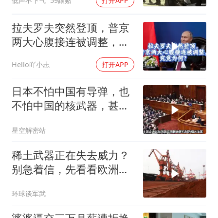
低声不下气
59跟贴
打开APP
拉夫罗夫突然登顶，普京
两大心腹接连被调整，究
竟为何？
Hello吖小志
打开APP
日本不怕中国有导弹，也
不怕中国的核武器，甚至
不怕中国的稀土制裁
星空解密站
稀土武器正在失去威力？
别急着信，先看看欧洲军
工现在急成啥样了
环球谈军武