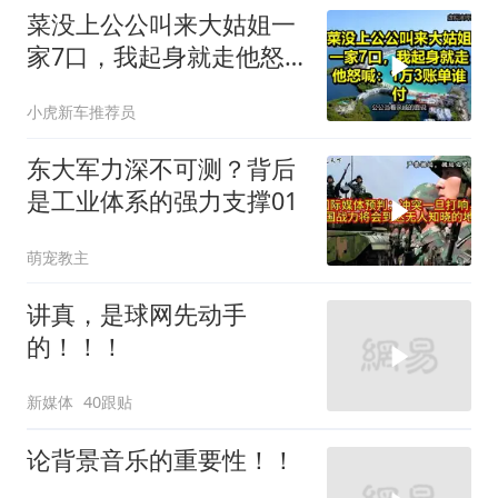
菜没上公公叫来大姑姐一
家7口，我起身就走他怒
喊：1万3账单谁付
小虎新车推荐员
东大军力深不可测？背后
是工业体系的强力支撑01
萌宠教主
讲真，是球网先动手
的！！！
新媒体
40跟贴
论背景音乐的重要性！！