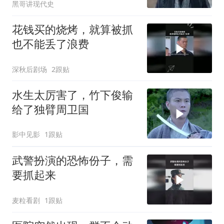
黑哥讲现代史
花钱买的烧烤，就算被抓
也不能丢了浪费
深秋后剧场
2跟贴
水生太厉害了，竹下俊输
给了独臂周卫国
影中见影
1跟贴
武警扮演的恐怖份子，需
要抓起来
麦粒看剧
1跟贴