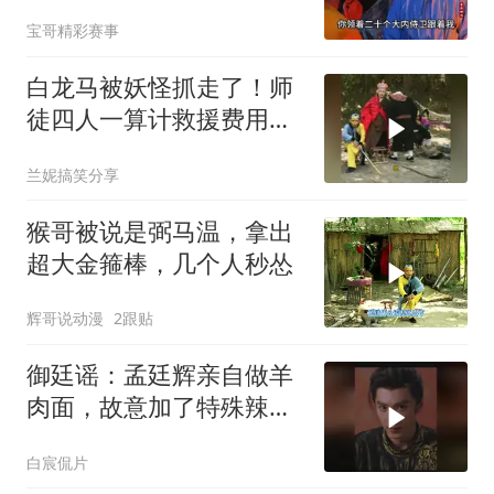
乾坤？
宝哥精彩赛事
白龙马被妖怪抓走了！师
徒四人一算计救援费用，
直接放弃了
兰妮搞笑分享
猴哥被说是弼马温，拿出
超大金箍棒，几个人秒怂
辉哥说动漫
2跟贴
御廷谣：孟廷辉亲自做羊
肉面，故意加了特殊辣
椒，英寡一口差点被送走
白宸侃片