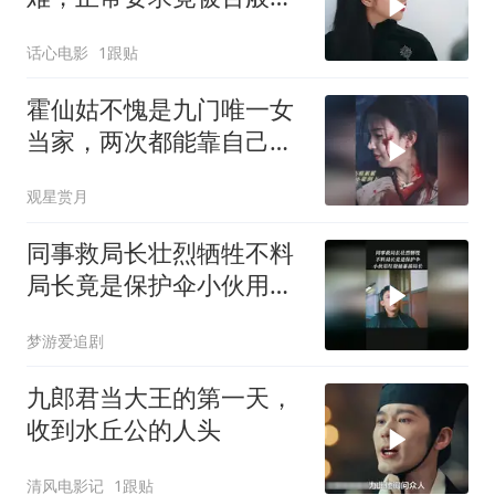
诿，实在让人忍无可忍 (1)
话心电影
1跟贴
霍仙姑不愧是九门唯一女
当家，两次都能靠自己逆
风翻盘，掌权服众
观星赏月
同事救局长壮烈牺牲不料
局长竟是保护伞小伙用垃
圾桶暴揍局长
梦游爱追剧
九郎君当大王的第一天，
收到水丘公的人头
清风电影记
1跟贴