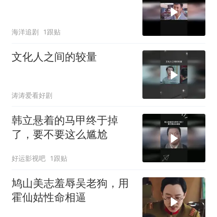
海洋追剧
1跟贴
文化人之间的较量
涛涛爱看好剧
韩立悬着的马甲终于掉
了，要不要这么尴尬
好运影视吧
1跟贴
鸠山美志羞辱吴老狗，用
霍仙姑性命相逼