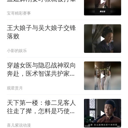
宝哥精彩赛事
王大娘子与吴大娘子交锋
落败
小影的娱乐
穿越女医与隐忍战神双向
奔赴，医术智谋共护家国
太平
观星赏月
天下第一楼：修二见客人
往走了撵，怎料是巧使激
将法，让他花大钱
喜儿紫说动漫