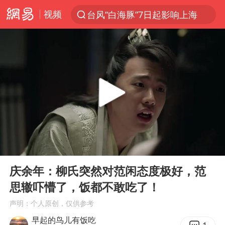
视频
台风“白海豚”7日起影响上海
聚“绿”成势，结构转型活力足
80后女柜员逆袭成4200亿银行副行长
多地要求领导干部带头休假
四川资阳市原市长王善平被判11年
金饰克价大幅跳涨
24小时不关空调 电费会更低吗
00:00
01:36
郑国霖回应去景区上班被保安拦下
Play
Ent
full
浙江舟山21条水上客运航线停航
庆余年：柳氏突然对范闲态度极好，范
思辙吓懵了，饭都不敢吃了！
空调发明出来竟然不是为了给人降温
声明：个人原创，仅供参考
今年4位周星驰电影配角去世
早起的鸟儿有饭吃