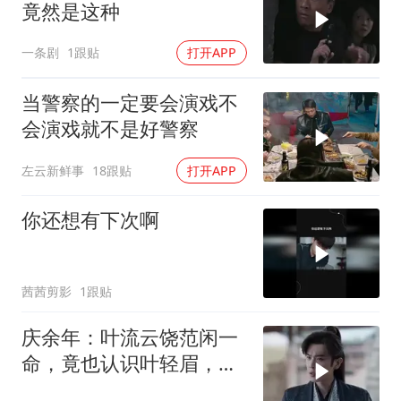
竟然是这种
一条剧
1跟贴
打开APP
当警察的一定要会演戏不
会演戏就不是好警察
左云新鲜事
18跟贴
打开APP
你还想有下次啊
茜茜剪影
1跟贴
庆余年：叶流云饶范闲一
命，竟也认识叶轻眉，下
秒一句话点醒范闲