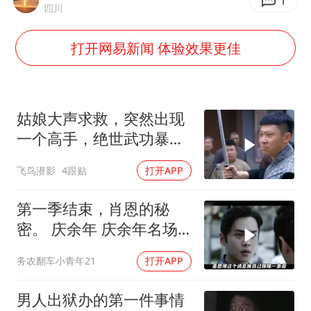
中国五箭齐发反制美国
1
四川
号召领导带头休假 是大家不想休吗
打开网易新闻 体验效果更佳
律师称“梅姨”若满75岁或不适用死刑
《歌手》歌王之战帮唱嘉宾官宣
“梅姨”准确年龄仍未知
姑娘大声求救，突然出现
南昌一规划馆现“阴间座椅”字样
一个高手，绝世武功暴打
鬼子武士
上海一酒店房间爬满床虱 住客反被怼
飞鸟潜影
4跟贴
打开APP
中国经济展现强大韧性和活力
第一季结束，肖恩的秘
密。 庆余年 庆余年名场
面大赏 陈道
务农翻车小青年21
打开APP
男人出狱办的第一件事情