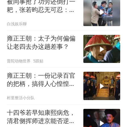
被同事抢了功劳还倒打一
耙，张若昀忍无可忍：看
我怎么跳起来打你
白浅娱乐聊
雍正王朝：太子为何偏偏
让老四去办这趟差事？
普陀动物世界
5跟贴
雍正王朝：一份记录百官
的把柄，搞得人心惶惶，
康熙出面收场
村里整活小分队
十四爷若早知康熙病危，
清君侧挥师进京能否逆转