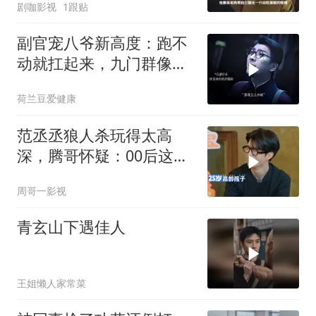
剧咖影视
1跟贴
副官宠八爷新高度：跑不
动就扛起来，九门群像燃
爆
荷兰豆爱健康
范丞丞狼人杀玩得太高
深，腾哥怀疑：00后这么
强？
周哥一影视
青玄山下遇佳人
王姐懒人家常菜