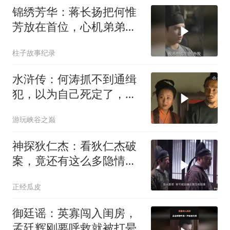
锦绣芳华：蒋长扬把何惟
芳放在首位，心机弟弟看
穿情深，秒懂自己没希望
柱子故事纪录
水浒传：何涛抓不到通缉
犯，以为自己死定了，不
料这么快迎转机！
游玩峡谷之巅
神探狄仁杰：看狄仁杰破
案，竟还有这么多隐情，
狄公不说真想不
正经瓜皮
御廷谣：英寡闯入闺房，
孟廷辉刚要呼救就被打晕