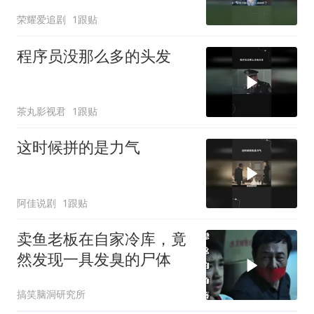
荣耀爱追剧
1跟贴
程序员没那么多的头发
茶丸影视君
1跟贴
这时候拼的是力气
阿佳说剧
1跟贴
卖鱼老板在自家冷库，竟
然发现一具发臭的尸体
搞笑脑洞研究所