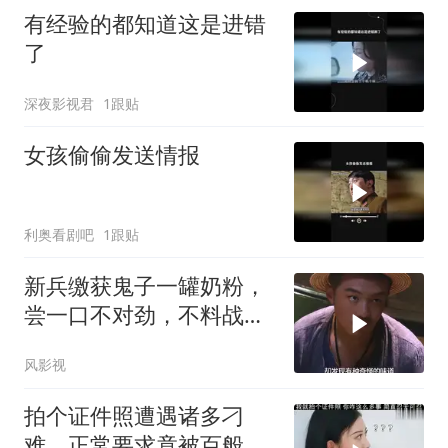
有经验的都知道这是进错
了
深夜影视君
1跟贴
女孩偷偷发送情报
利奥看剧吧
1跟贴
新兵缴获鬼子一罐奶粉，
尝一口不对劲，不料战友
一看竟是鬼子骨灰
风影视
拍个证件照遭遇诸多刁
难，正常要求竟被百般推