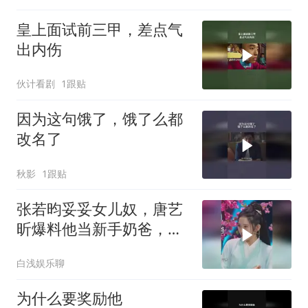
皇上面试前三甲，差点气
出内伤
伙计看剧
1跟贴
因为这句饿了，饿了么都
改名了
秋影
1跟贴
张若昀妥妥女儿奴，唐艺
昕爆料他当新手奶爸，给
孩子洗衣服手都磨破了！
白浅娱乐聊
为什么要奖励他