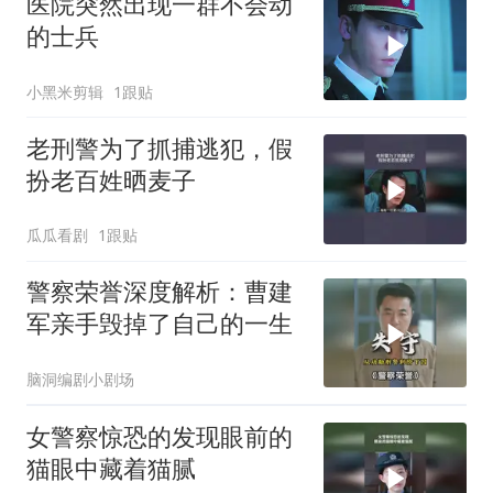
医院突然出现一群不会动
的士兵
小黑米剪辑
1跟贴
老刑警为了抓捕逃犯，假
扮老百姓晒麦子
瓜瓜看剧
1跟贴
警察荣誉深度解析：曹建
军亲手毁掉了自己的一生
脑洞编剧小剧场
女警察惊恐的发现眼前的
猫眼中藏着猫腻