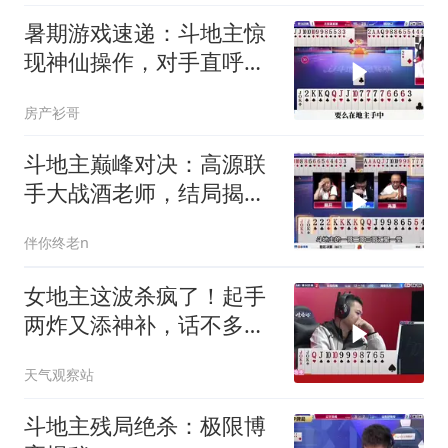
暑期游戏速递：斗地主惊
现神仙操作，对手直呼看
不懂
房产衫哥
斗地主巅峰对决：高源联
手大战酒老师，结局揭
秘！
伴你终老n
女地主这波杀疯了！起手
两炸又添神补，话不多说
就是炸
天气观察站
斗地主残局绝杀：极限博