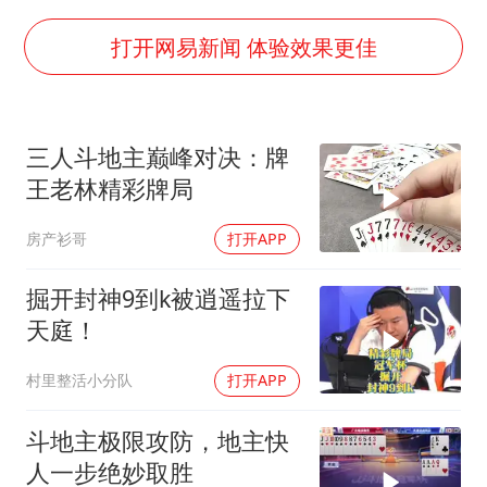
24小时不关空调 电费会更低吗
把党建设得更加坚强有力
打开网易新闻 体验效果更佳
宇树科技王兴兴身家有望超200亿元
村民谈“梅姨”：叫的其实是“媒姨”
三人斗地主巅峰对决：牌
中国养老床位“三连降”
王老林精彩牌局
贵州轮胎子公司获美国退税8136万
房产衫哥
打开APP
郑国霖回应去景区上班被保安拦下
奋进开新局 实干挑大梁
掘开封神9到k被逍遥拉下
天庭！
村里整活小分队
打开APP
斗地主极限攻防，地主快
人一步绝妙取胜