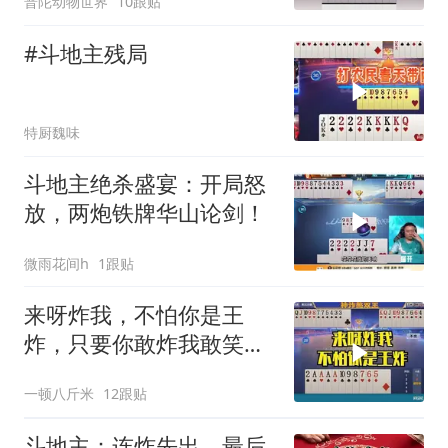
普陀动物世界
10跟贴
#斗地主残局
特厨魏味
斗地主绝杀盛宴：开局怒
放，两炮铁牌华山论剑！
微雨花间h
1跟贴
来呀炸我，不怕你是王
炸，只要你敢炸我敢笑给
你听
一顿八斤米
12跟贴
斗地主：连炸先出，最后