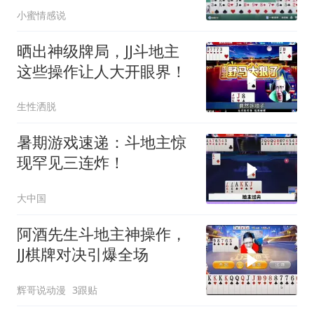
小蜜情感说
晒出神级牌局，JJ斗地主
这些操作让人大开眼界！
生性洒脱
暑期游戏速递：斗地主惊
现罕见三连炸！
大中国
阿酒先生斗地主神操作，
JJ棋牌对决引爆全场
辉哥说动漫
3跟贴