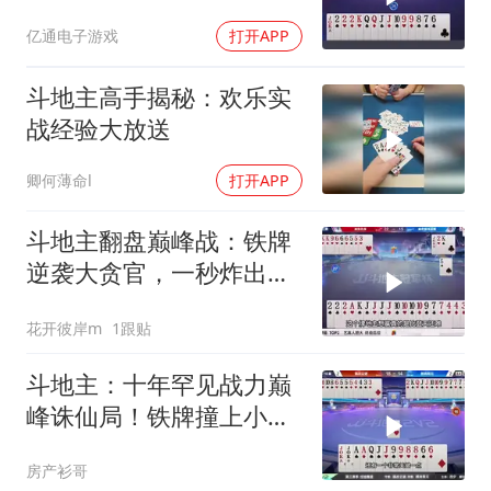
亿通电子游戏
打开APP
斗地主高手揭秘：欢乐实
战经验大放送
卿何薄命l
打开APP
斗地主翻盘巅峰战：铁牌
逆袭大贪官，一秒炸出真
英雄
花开彼岸m
1跟贴
斗地主：十年罕见战力巅
峰诛仙局！铁牌撞上小钢
炮！掘开看傻眼
房产衫哥