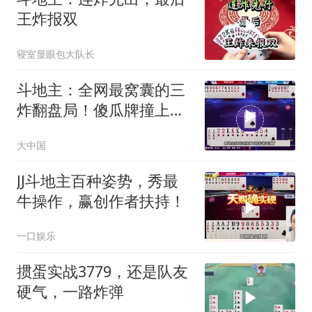
王炸报双
寝室显眼包大队长
斗地主：全网最窝囊的三
炸翻盘局！傻瓜牌撞上大
昏官！解说笑哭
大中国
JJ斗地主百种姿势，秀最
牛操作，赢创作者扶持！
一口娱乐
掼蛋实战3779，还是队友
硬气，一路炸弹