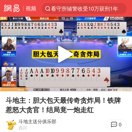
视频
看守所辅警收受10万获刑1年
以“新”破局 首发经济点亮城市消费活力
台风白海豚进入48小时警戒线
中方回应是否在太平洋海底开采稀土
台风白海豚影响中国已成定局
佛得角门将亮相智利俱乐部主场
U17国足1分钟轰2球
00:00
01:41
宇树科技发行价格150.80元/股
Play
Ent
full
五粮液渠道价一箱上涨近百元
斗地主：胆大包天最传奇贪炸局！铁牌
惹怒大贪官！结局竟一炮走红
法国下周开始禁止未经同意的电话营销
“深圳地面沉降致车辆损坏”不实
斗地主送分俱乐部
0
四川