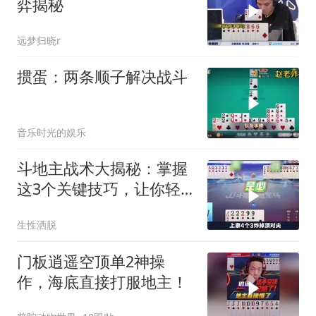
弈揭秘
远梦归晓r
掼蛋：两条顺子解决战斗
音乐时光的娱乐
斗地主战术大揭秘：掌握
这3个关键技巧，让你轻
松赢牌
生性洒脱
门板逍遥空顶单2神操
作，海底直接打服地主！