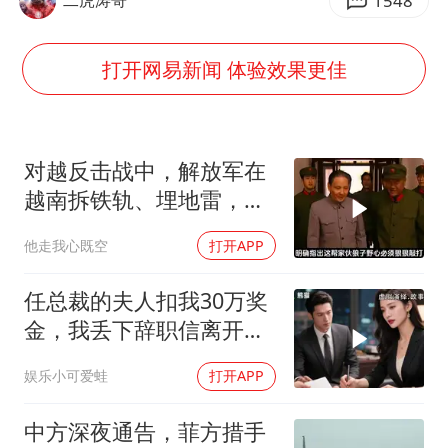
国乒男单横滨冠军赛全军覆没
1548
“今天得有40℃了吧 为啥还不预警”
打开网易新闻 体验效果更佳
日本试射“战斧”导弹，国防部回应
胡彦斌韩磊 谁帮谁
胡彦斌获《歌手2026》歌王
对越反击战中，解放军在
夯实基础开新局
越南拆铁轨、埋地雷，是
真的吗？
他走我心既空
打开APP
任总裁的夫人扣我30万奖
金，我丢下辞职信离开，
当晚她慌忙问：甲方只和
娱乐小可爱蛙
打开APP
你签约
中方深夜通告，菲方措手