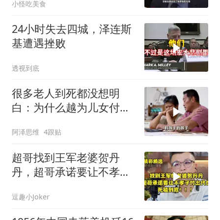
小怪吃美食
24小时失去四城，泽连斯
基遭遇挫败
透视到底
很多老人到死都没想明
白：为什么越为儿女付
出，晚年越煎熬？
阿泽思维
4跟贴
超哥找到王军老婆贺丹
丹，超哥承诺要让不孝子
付出代价，死磕到底
逗趣小Joker