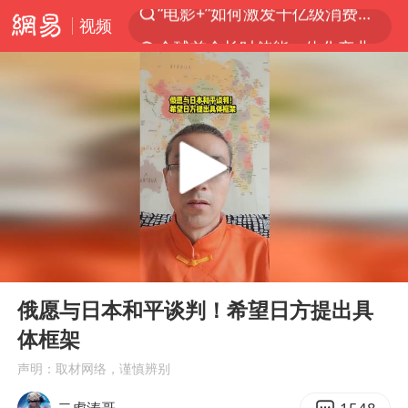
视频
全球首个长时储能一体化产业园量产
台风白海豚已进入24小时警戒线
中巨芯：上半年归母净利润1405.77万元
中国女篮70-67险胜尼日利亚女篮
四川宜宾市高县4.9级地震致1人死亡
台风白海豚或吞并鲸鱼 登陆地点更新
U17国足三连胜晋级明日之星半决赛
00:00
00:46
胜宏科技：股票交易异常波动
Play
Ent
full
美股存储板块集体大跌
俄愿与日本和平谈判！希望日方提出具
体框架
秋天的第一杯奶茶到底有多火
声明：取材网络，谨慎辨别
国防部：坚决反制任何闹海挑衅图谋
二虎涛哥