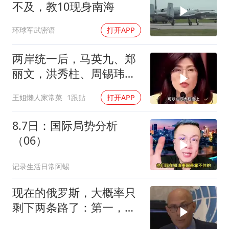
不及，教10现身南海
环球军武密语
打开APP
两岸统一后，马英九、郑
丽文，洪秀柱、周锡玮谁
宜任行政长官
王姐懒人家常菜
1跟贴
打开APP
8.7日：国际局势分析
（06）
记录生活日常阿蜴
现在的俄罗斯，大概率只
剩下两条路了：第一，把
吞进去的地盘全部吐出来