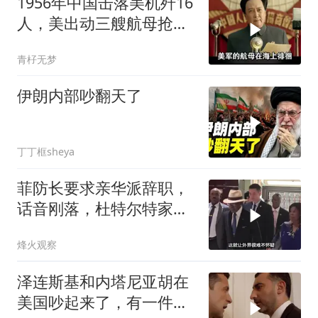
1956年中国击落美机歼16
人，美出动三艘航母抢尸
体
青杍无梦
伊朗内部吵翻天了
丁丁框sheya
菲防长要求亲华派辞职，
话音刚落，杜特尔特家族
就给他当头一棒
烽火观察
泽连斯基和内塔尼亚胡在
美国吵起来了，有一件事