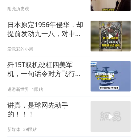
让他俩都很愤怒
附允历史观
日本原定1956年侵华，却
提前发动九一八，对中国
是福是祸？
爱竞彩的小周
歼15T双机硬杠四美军
机，一句话令对方飞行员
无言以对
遨游新世界
1跟贴
讲真，是球网先动手
的！！！
新媒体
39跟贴