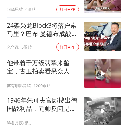
出，晚年越煎熬？
阿泽思维
4跟贴
打开APP
24架枭龙Block3将落户索
马里？巴布·曼德布成战略
支点
允华说
5跟贴
打开APP
他带着千万级翡翠来鉴
宝，古玉拍卖看呆众人
苏有朋影音馆
1200跟贴
1946年朱可夫官邸搜出德
国战利品，元帅反问是否
需辞职
墨君月夜相思