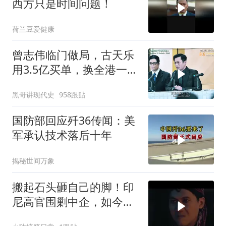
西方只是时间问题！
荷兰豆爱健康
曾志伟临门做局，古天乐
用3.5亿买单，换全港一声
佩服！
黑哥讲现代史
958跟贴
国防部回应歼36传闻：美
军承认技术落后十年
揭秘世间万象
搬起石头砸自己的脚！印
尼高官围剿中企，如今烂
摊子没人收