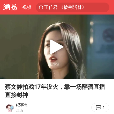
视频
王传君 《披荆斩棘》
上海：5号线16号线浦江线全线停运
白海豚预计将在浙江苍南到三门一带登陆
今日15时起福州地铁高架区段停运
国足U17与阿森纳决赛取消 并列冠军
王艺迪2-4不敌张本美和止步4强
上门女婿出轨女邻居多年被判重婚罪
00:00
01:37
2025年小学教师减少13.19万
Play
Ent
full
王艺迪无缘横滨赛决赛
蔡文静拍戏17年没火，靠一场醉酒直播
直接封神
泰国：高度重视中国游客旅游体验
上海大部迎大暴雨
纪事堂
1
江西