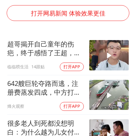
《龙餐馆》 冲奖
蒯曼挺进WTT横滨冠军赛女单四强
打开网易新闻 体验效果更佳
以军士兵把枪口对准中国记者
笔试第一被劝弃考涉事副校长被撤职
超哥揭开自己童年的伤
白海豚5次眼壁置换
疤，终于感悟了王超，他
构建更高水平的全民健身公共服务体系
决定接妈妈回来养老
临临唠生活
14跟贴
打开APP
642艘巨轮夺路而逃，注
册费蒸发四成，中方打到
巴拿马“七寸”
烽火观察
打开APP
很多老人到死都没想明
白：为什么越为儿女付