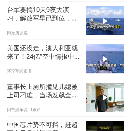
台军要搞10天9夜大演
习，解放军早已到位，美
国那套“保台”承诺早就变
附允历史观
味了
美国还没走，澳大利亚就
来了！24亿“空中情报中
心”刚到手就杀入南海
环球军武密语
董事长上厕所撞见儿媳被
上司刁难，当场发飙全场
傻眼
阿芒娱乐说
1跟贴
中国芯片势不可挡，赶超