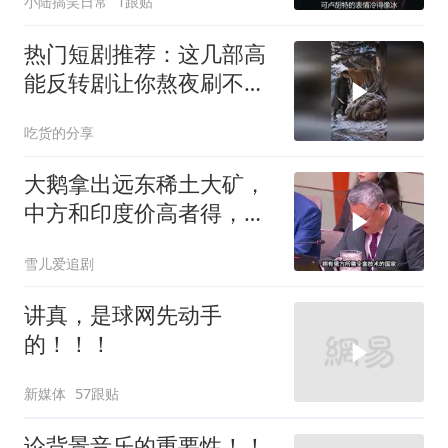
小陆搞笑日常
1跟贴
热门短剧推荐：这几部高
能反转剧让你熬夜刷不
停！
吃货的分享
大鹅拿出远东稀土大矿，
中方和印度价高者得，背
后全是各种算计
雪儿爱追剧
讲真，是球网先动手
的！！！
新媒体
57跟贴
论背景音乐的重要性！！