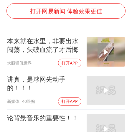
酒店花洒现排泄物住客索赔遭拒
打开网易新闻 体验效果更佳
杭州全市有序停课
商场现钱学森巨幅海报 负责人回应
36岁男演员成景区NPC后人气爆棚
本来就在水里，非要出水
全民健身事业高质量发展
闯荡，头破血流了才后悔
台当局重金为“台独”织“皇帝新衣”
大眼猫侃世界
打开APP
几元成本的AI广告导致千万市值蒸发
讲真，是球网先动手
乐享全民健身 共筑健康中国
的！！！
新媒体
40跟贴
打开APP
论背景音乐的重要性！！