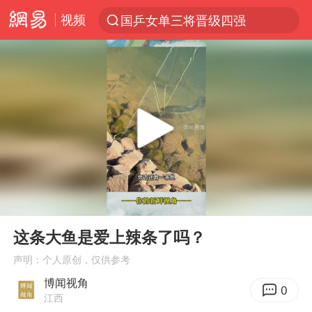
视频
国乒女单三将晋级四强
光影经济撬动暑期消费新蓝海
马克·艾伦退出斯诺克中国公开赛
新疆优化调整景区内自驾服务费
上四休三，但降薪1000元，你接受吗？
夏日经济乘“热”而上 消费市场向“新”而行
情侣平潭拍日出坠崖1死1伤
00:00
01:01
白海豚将正面袭击贯穿浙江
Play
Ent
full
央视新主播李秋莹孙亚鹏亮相
这条大鱼是爱上辣条了吗？
酒店回应车内过夜被收150元
声明：个人原创，仅供参考
博闻视角
黄金牛市回来了吗
0
江西