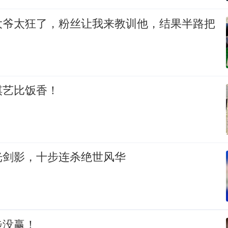
大爷太狂了，粉丝让我来教训他，结果半路把
棋艺比饭香！
光剑影，十步连杀绝世风华
步没赢！