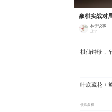
00:00
Play
象棋实战对
林子说事
辽宁
棋仙钟珍，
叶底藏花 +
傻瓜象棋