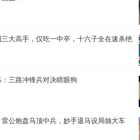
国三大高手，仅吃一中卒，十六子全在速杀绝
路：三路冲锋兵对决瞎眼狗
：雷公炮盘马顶中兵，妙手退马设局抽大车