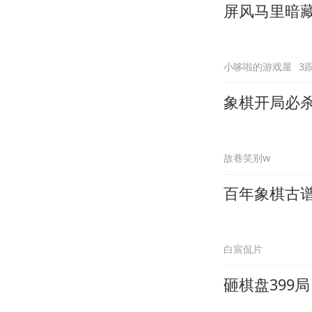
屏风马里暗
小哆啦的游戏屋
3
象棋开局必
故巷笑别w
百年象棋古
白宸侃片
砸棋盘399