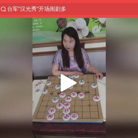
台军“汉光秀”开场闹剧多
夜幕落下 运动上场
泰交通部副部长回应中国人遭歧视手势
改名后的“青海拉面”店
泸溪河：桃酥吃出金属牙冠视频不实
1岁宝宝碰坏纸巾盒 宝妈被索赔924元
985博士后被曝在妻子孕期出轨后续
男子结婚8年3个女儿均非亲生
台风白海豚逼近 暴雨大暴雨来袭
“空调24小时开着更省电”不实
男子杀人后逃进深山21年活得像野人