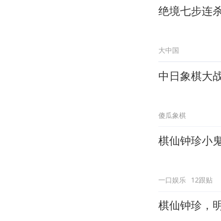
绝境七步连
大中国
中日象棋大
傻瓜象棋
棋仙钟珍小
一口娱乐
12跟贴
棋仙钟珍，