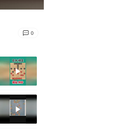
09:32
Enter
fullscreen
0