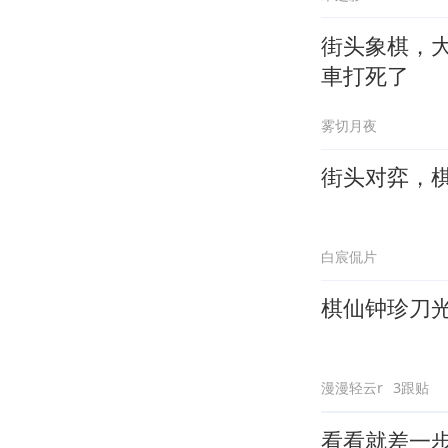
街头象棋，
車打死了
雾切月夜
街头对弈，
白宸侃片
棋仙钟珍刀
漫漫轻云r
3跟贴
看看就差一