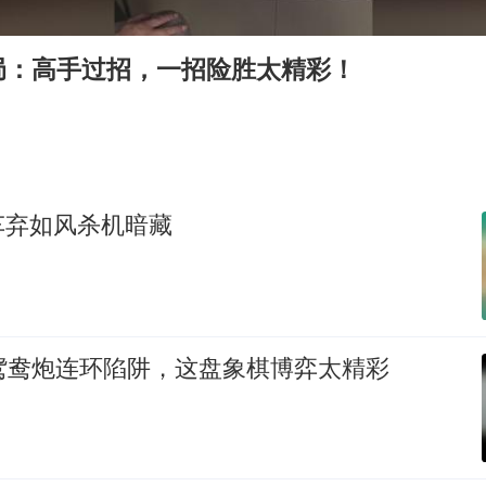
公司“上四休三”但要降薪1000元
47岁妈妈突然产女 26岁女儿：很震惊
局：高手过招，一招险胜太精彩！
97岁英国奶奶飞上天再破吉尼斯纪录
中国稀土盘中涨停
OpenAI为免费用户升级GPT-5.6 Luna
“中国蔬菜之乡”最高温达41.8℃
车弃如风杀机暗藏
27岁女子成组织卖淫集团主犯被通缉
如何把百年大党建设得更加坚强有力？
 鸳鸯炮连环陷阱，这盘象棋博弈太精彩