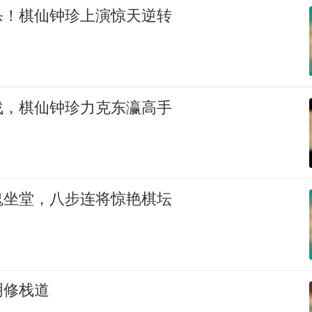
杀！棋仙钟珍上演惊天逆转
战，棋仙钟珍力克东瀛高手
鬼坐堂，八步连将惊艳棋坛
明修栈道