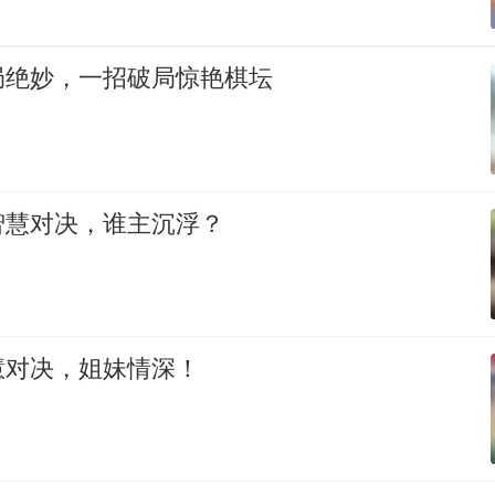
局绝妙，一招破局惊艳棋坛
智慧对决，谁主沉浮？
慧对决，姐妹情深！