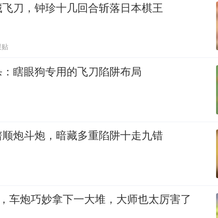
藏飞刀，钟珍十几回合斩落日本棋王
跟贴
杀：瞎眼狗专用的飞刀陷阱布局
谱顺炮斗炮，暗藏多重陷阱十走九错
局，车炮巧妙拿下一大堆，大师也太厉害了