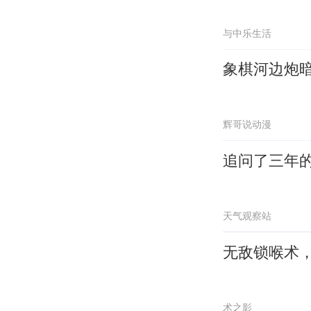
与中乐生活
象棋河边炮
辉哥说动漫
追问了三年的
天气观察站
无敌锁喉术
术之影