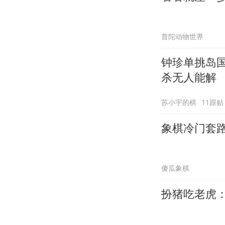
普陀动物世界
钟珍单挑岛
杀无人能解
苏小宇的棋
11跟贴
象棋冷门套
傻瓜象棋
扮猪吃老虎