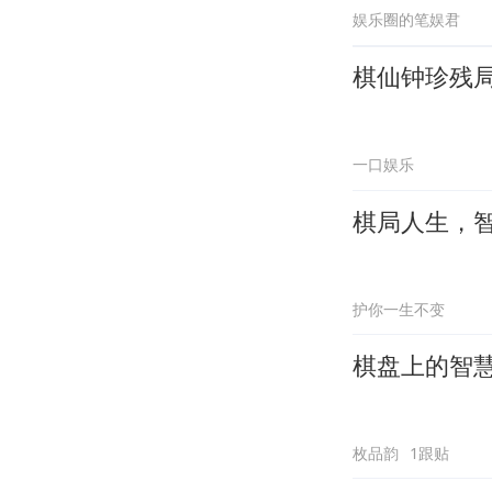
娱乐圈的笔娱君
棋仙钟珍残
一口娱乐
棋局人生，
护你一生不变
棋盘上的智
枚品韵
1跟贴