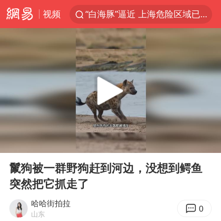
视频
“白海豚”逼近 上海危险区域已转移3.03万人
“伊斯兰版北约”出现
“白海豚”最新位置公布
外国游客的“中国游三件套”火了
上海大部迎大暴雨
以军士兵把枪口对准中国记者
白海豚在海上打了个结
00:00
01:24
2026年7月份居民消费价格同比上涨0.5%
Play
Ent
full
方桃子代言广告视频已下架
鬣狗被一群野狗赶到河边，没想到鳄鱼
突然把它抓走了
浙江海域将现5到8米巨浪到狂浪
辽宁省深化扫黑除恶专项斗争
哈哈街拍拉
0
山东