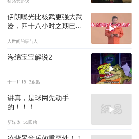
猪猪爱影视
伊朗曝光比核武更强大武
器，四十八小时之期已
到，美军难以取胜
人世间的事与人
海绵宝宝解说2
十一1118
3跟贴
讲真，是球网先动手
的！！！
新媒体
55跟贴
论背景音乐的重要性！！