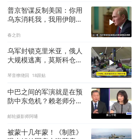
普京智谋反制美国：你用
乌东消耗我，我用伊朗消
耗你
春之韵
乌军封锁克里米亚，俄人
大规模逃离，莫斯科仓库
遭袭
琴音缭绕回
18跟贴
中巴之间的军演就是在预
防中东危机？赖老师分析
解放军比美军厉害
邮轮摄影师阿嗵
被蒙十几年蒙！《制胜》