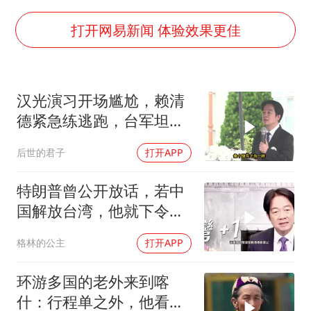
谢霆锋演唱会隔空祝王菲生日快乐
河南警方公开征集黑恶犯罪线索
打开网易新闻 体验效果更佳
WTT横滨冠军赛女单四强国乒占三席
浙江省发出今年第2号指挥长令
汉光演习开场尴尬，赖清
一周大涨超7% 金价为何突然上涨
德紧急练逃跑，台军坦克
乐享全民健身 共筑健康中国
掉零件
后世的君子
打开APP
特朗普曾公开放话，若中
国解放台湾，他就下令轰
炸北京
格林的公主
打开APP
环游多国的老外来到喀
什：行程单之外，他看到