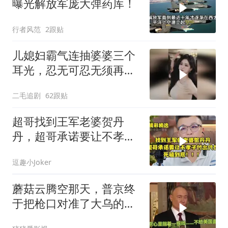
曝光解放军庞大弹药库！
行者风范
2跟贴
儿媳妇霸气连抽婆婆三个
耳光，忍无可忍无须再
忍，太解气了！
二毛追剧
62跟贴
超哥找到王军老婆贺丹
丹，超哥承诺要让不孝子
付出代价，死磕到底
逗趣小Joker
蘑菇云腾空那天，普京终
于把枪口对准了大乌的军
火库