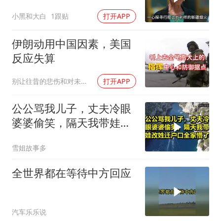
了变化太多太多
小黑和大白
1跟贴
打开APP
伊朗动用中国因素，美国
反应失算
别让往昔的悲伤和对未来的恐惧
打开APP
公公骂我儿子，丈夫冷眼
婆婆偷笑，隔天我带娃改
姓迁户口全家懵了！
雪姐故事多
全世界都在等待中方回应
汽车乐乐说