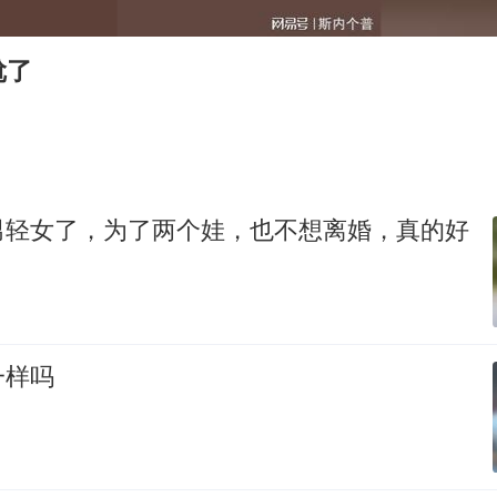
国乒男单横滨冠军赛全军覆没
胡彦斌获《歌手2026》歌王
尬了
U17国足三连胜晋级明日之星半决赛
美股存储板块集体大跌
名创优品回应女子吐槽内裤质量差
日本试射“战斧”导弹，国防部回应
男轻女了，为了两个娃，也不想离婚，真的好
东航：国内客票提前14天免费退改
夯实基础开新局
一样吗