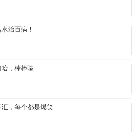
热水治百病！
的哈，棒棒哒
事汇，每个都是爆笑