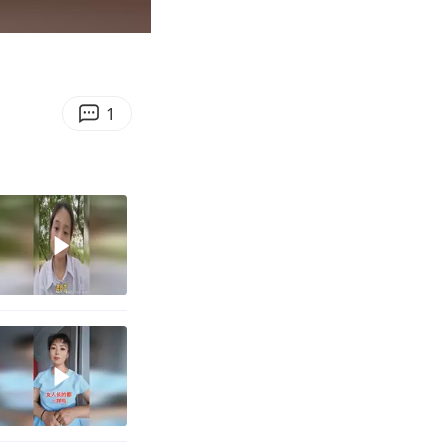
00:38
Enter
fullscreen
1