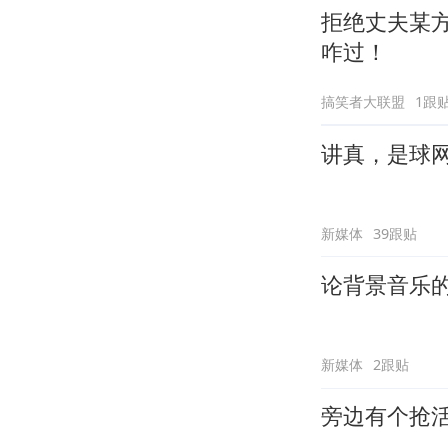
拒绝丈夫某
咋过！
搞笑者大联盟
1跟
讲真，是球
新媒体
39跟贴
论背景音乐
新媒体
2跟贴
旁边有个抢