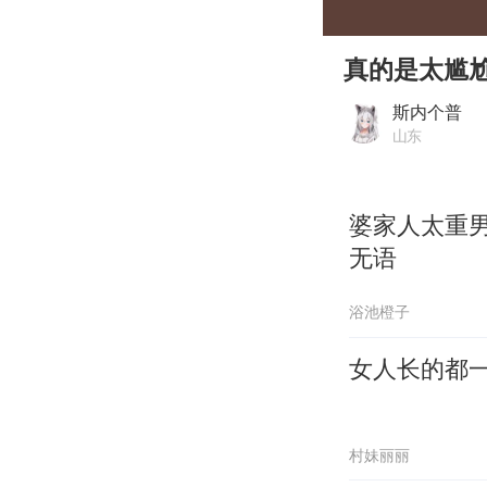
00:00
Play
真的是太尴
斯内个普
山东
婆家人太重
无语
浴池橙子
女人长的都
村妹丽丽