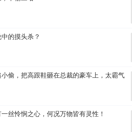
说中的摸头杀？
追小偷，把高跟鞋砸在总裁的豪车上，太霸气
有一丝怜悯之心，何况万物皆有灵性！