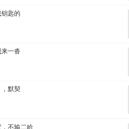
找钥匙的
我来一沓
，，默契
家，不输二哈