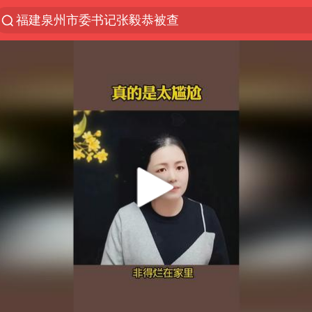
福建泉州市委书记张毅恭被查
“电影+”如何激发千亿级消费新活力？
全球首个长时储能一体化产业园量产
台风白海豚已进入24小时警戒线
“秋天的第一杯奶茶”6岁了
中国女篮70-67险胜尼日利亚女篮
四川宜宾高县4.9级地震致1死
上海：台风白海豚或将带来龙卷风
中巨芯：上半年归母净利润1405.77万元
38岁演员求职万岁山NPC成功
胜宏科技：股票交易异常波动