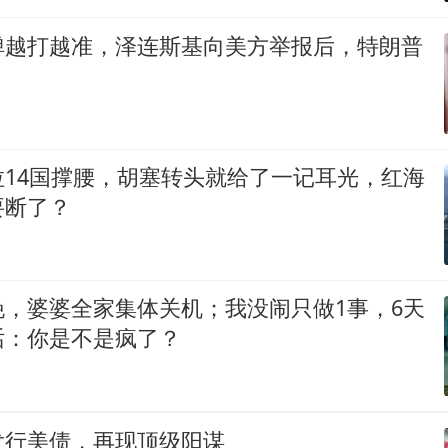
弹越打越准，泽连斯基向美方举报后，特朗普
拉14国撑腰，胡塞转头就给了一记耳光，红海
要断了？
晚，婆婆全家集体关机；我没闹只做1事，6天
话：你是不是疯了？
发行美债，再现顶级阳谋