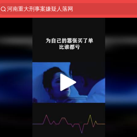
河南重大刑事案嫌疑人落网
光影经济撬动暑期消费新蓝海
浙江上海等地有大雨或暴雨
西湖突现狂风暴雨 游客瞬间被浇透
金饰克价一夜涨回1300元
隔20米开高仿奶茶店被判赔35万元
新疆景区自驾服务费改为按车收费
多家A股公司收到美国关税退款
视频丨中国东方电气集团原党组副书记、董事宋致远
直击东北超：哈尔滨vs通辽
香港宏福苑火灾或由烟头引起