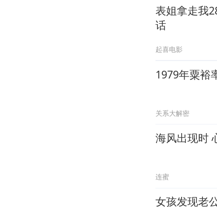
表姐拿走我2
话
起喜电影
1979年粟
关系大解密
海风出现时 
连蜜
女孩发现老