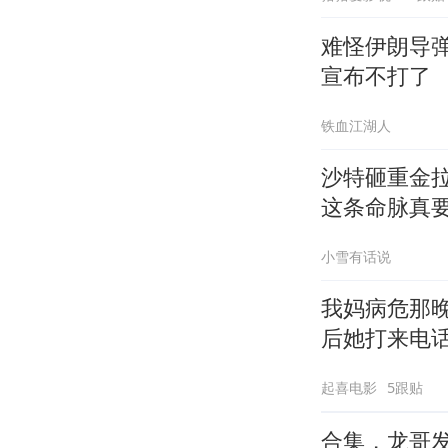
难怪伊朗导
宣布不打了
铁血江湖人
沙特砸重金
这条命脉真
小雪有话说
我妈病危那
后她打来电
起喜电影
5跟贴
合集，龙哥