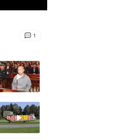
03:10
Enter
fullscreen
1