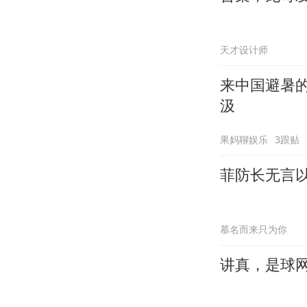
天才设计师
来中国避暑
汲
果妈聊娱乐
3跟贴
菲防长无言
慕名而来只为你
讲真，是球