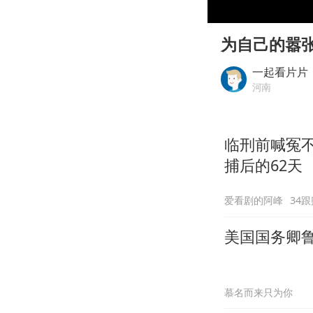
00:00
Play
为自己的嚣
一起看片片
河南
临刑前喊冤
捕后的62天
爱看剧的阿峰
34跟
美国国务卿
慕名而来只为你