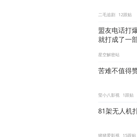
二毛追剧
12跟贴
盟友电话打
就打成了一
星空解密站
苦难不值得
莹小八影视
1跟贴
81架无人
猪猪爱影视
15跟贴