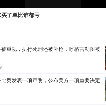
白海豚将正面袭击贯穿浙江
浙江台州《告全体市民书》
张买了单比谁都亏
“不怕六爷挂得多 就怕六爷挂一颗”
酒店回应车内过夜被收150元
几元成本的AI广告导致千万市值蒸发
36岁男演员成景区NPC后人气爆棚
不被重视，执行死刑还被补枪，呼格吉勒图被
梁家辉：到内地拍戏不是北上是回归
人民的健康、体质、幸福一脉相承
贴
鲁比奥发表一项声明，公布美方一项重要决定