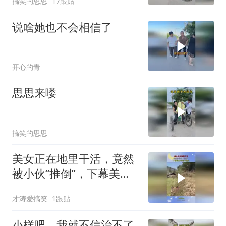
搞笑的思思
17跟贴
说啥她也不会相信了
开心的青
思思来喽
搞笑的思思
美女正在地里干活，竟然
被小伙“推倒”，下幕美女3
年抬不起头
才涛爱搞笑
1跟贴
小样吧，我就不信治不了