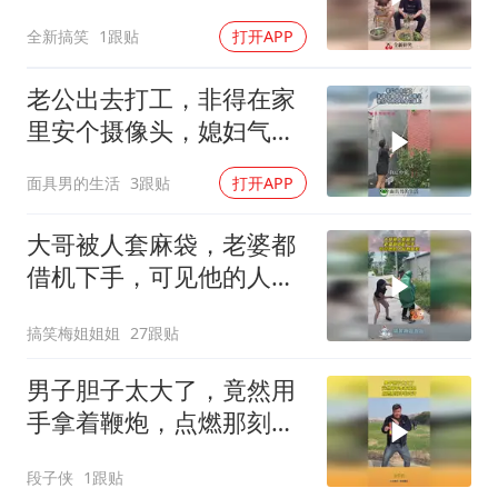
死我了
全新搞笑
1跟贴
打开APP
老公出去打工，非得在家
里安个摄像头，媳妇气得
立马给它盖上！
面具男的生活
3跟贴
打开APP
大哥被人套麻袋，老婆都
借机下手，可见他的人品
有多差！
搞笑梅姐姐姐
27跟贴
男子胆子太大了，竟然用
手拿着鞭炮，点燃那刻吓
出冷汗
段子侠
1跟贴