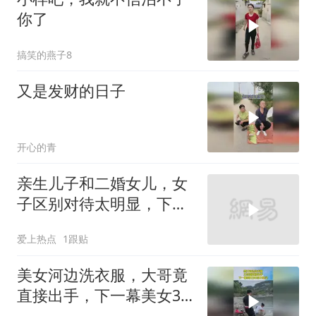
你了
搞笑的燕子8
又是发财的日子
开心的青
亲生儿子和二婚女儿，女
子区别对待太明显，下一
秒直接被打脸！
爱上热点
1跟贴
美女河边洗衣服，大哥竟
直接出手，下一幕美女3
年抬不起头