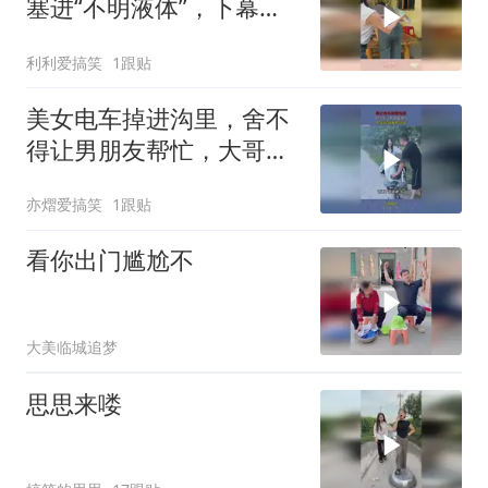
塞进“不明液体”，下幕根
本不敢睁眼
利利爱搞笑
1跟贴
美女电车掉进沟里，舍不
得让男朋友帮忙，大哥得
知真相气疯
亦熠爱搞笑
1跟贴
看你出门尴尬不
大美临城追梦
思思来喽