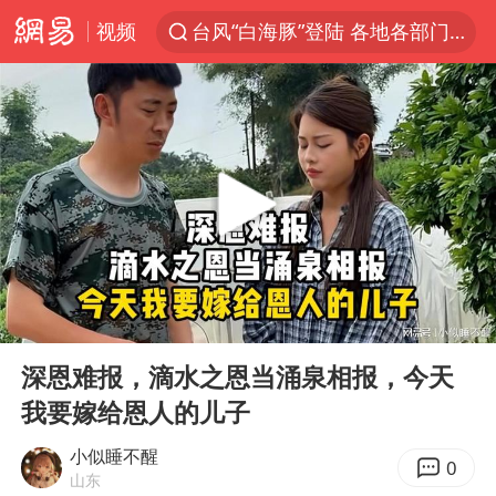
视频
台风“白海豚”登陆 各地各部门全力应对
白海豚雨量超越利奇马、巴威
人形机器人第一股
上海地铁4条线路全线停运
宇树申购 中一签有望赚20万元
4.2平卫生间补漏注胶花1.55万
白海豚路径图
00:00
09:02
武汉3名城管协管员殴打摊主被刑拘
Play
Ent
full
律师谈贾冰私人饭局被偷拍
深恩难报，滴水之恩当涌泉相报，今天
我要嫁给恩人的儿子
男子结婚8年3个女儿都不是亲生
多地银行上调存款利率
小似睡不醒
0
山东