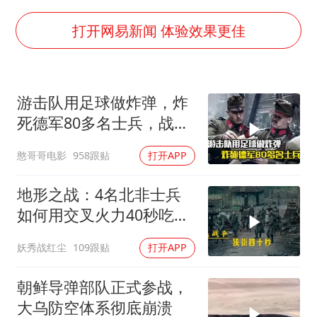
多地银行上调存款利率
面对面丨蔡磊：与渐冻症抗争 纵使不敌 也不屈服
打开网易新闻 体验效果更佳
5万小车卖不动 微型代步车集体遇冷
NBA传奇教练老尼尔森去世
游击队用足球做炸弹，炸
手机真会“偷听”我们说话吗
死德军80多名士兵，战争
上半年全球新能源乘用车销量1122万台
片
憨哥哥电影
958跟贴
打开APP
加沙约14万栋建筑被完全摧毁
从科技创新看开局起步的时与势
地形之战：4名北非士兵
如何用交叉火力40秒吃掉
16名德军？
妖秀战红尘
109跟贴
打开APP
朝鲜导弹部队正式参战，
大乌防空体系彻底崩溃