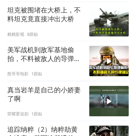
坦克被围堵在大桥上，不
料坦克竟直接冲出大桥
赖赖影视
8跟贴
美军战机到敌军基地偷
拍，不料被敌人的导弹锁
定，战争片
憨哥哥电影
1跟贴
真当岩羊是自己的小娇妻
了啊
荣耀爱追剧
1跟贴
追踪纳粹（2）纳粹劫黄