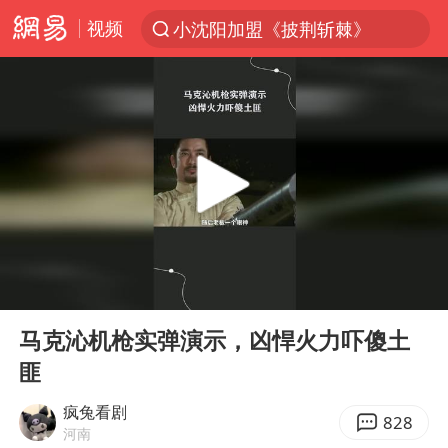
视频
小沈阳加盟《披荆斩棘》
台风“白海豚”登陆 各地各部门全力应对
白海豚雨量超越利奇马、巴威
人形机器人第一股
上海地铁4条线路全线停运
宇树申购 中一签有望赚20万元
4.2平卫生间补漏注胶花1.55万
00:00
00:45
白海豚路径图
Play
Ent
full
武汉3名城管协管员殴打摊主被刑拘
马克沁机枪实弹演示，凶悍火力吓傻土
匪
律师谈贾冰私人饭局被偷拍
男子结婚8年3个女儿都不是亲生
疯兔看剧
828
河南