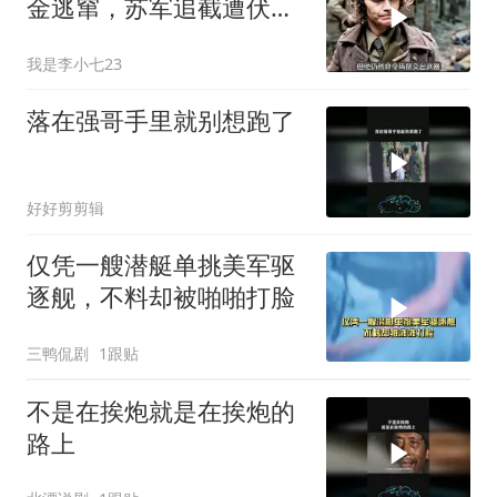
金逃窜，苏军追截遭伏击
险象环生
我是李小七23
落在强哥手里就别想跑了
好好剪剪辑
仅凭一艘潜艇单挑美军驱
逐舰，不料却被啪啪打脸
三鸭侃剧
1跟贴
不是在挨炮就是在挨炮的
路上