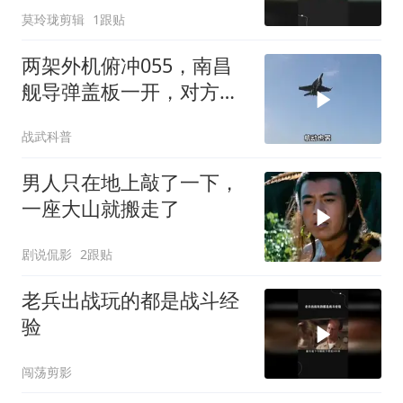
莫玲珑剪辑
1跟贴
两架外机俯冲055，南昌
舰导弹盖板一开，对方秒
怂了
战武科普
男人只在地上敲了一下，
一座大山就搬走了
剧说侃影
2跟贴
老兵出战玩的都是战斗经
验
闯荡剪影