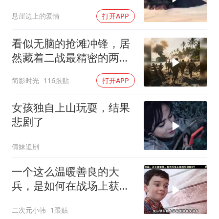
悬崖边上的爱情
打开APP
看似无脑的抢滩冲锋，居
然藏着二战最精密的两栖
登陆作战体系
简影时光
116跟贴
打开APP
女孩独自上山玩耍，结果
悲剧了
倩妹追剧
一个这么温暖善良的大
兵，是如何在战场上获得
那么多战功的？
二次元小韩
1跟贴