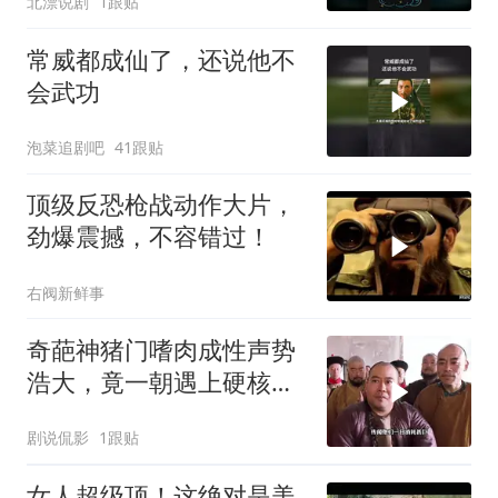
北漂说剧
1跟贴
常威都成仙了，还说他不
会武功
泡菜追剧吧
41跟贴
顶级反恐枪战动作大片，
劲爆震撼，不容错过！
右阀新鲜事
奇葩神猪门嗜肉成性声势
浩大，竟一朝遇上硬核江
湖女侠
剧说侃影
1跟贴
女人超级顶！这绝对是美