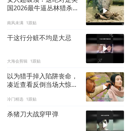
国2026最牛逼丛林猎杀电
影，全程劲爆激战
南风未满
1跟贴
干这行分赃不均是大忌
大海会剪辑
1跟贴
以为猎手掉入陷阱丧命，
凑近查看反倒当场大惊失
色
冷门精选
1跟贴
杀猪刀大战穿甲弹