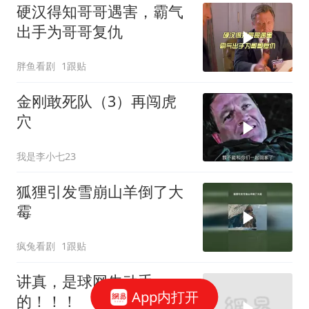
硬汉得知哥哥遇害，霸气
出手为哥哥复仇
胖鱼看剧
1跟贴
金刚敢死队（3）再闯虎
穴
我是李小七23
狐狸引发雪崩山羊倒了大
霉
疯兔看剧
1跟贴
讲真，是球网先动手
App内打开
的！！！