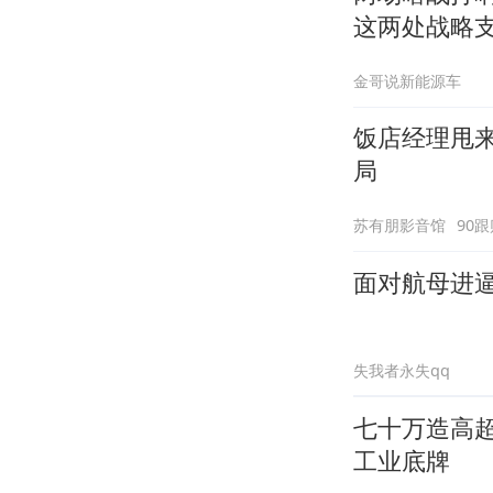
这两处战略
金哥说新能源车
饭店经理甩
局
苏有朋影音馆
90跟
面对航母进
失我者永失qq
七十万造高
工业底牌