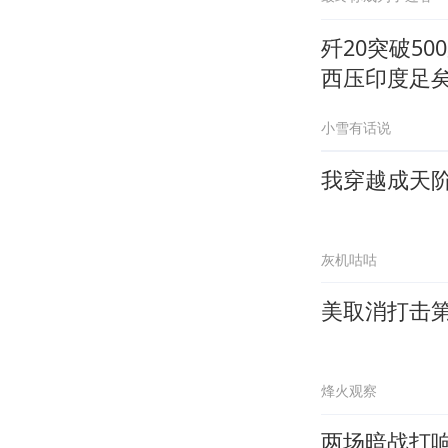
歼20突破5
西压印度足
小雪有话说
我穿越成天
灰机咕咕
美取消打击第
烽火观察
两场暗战打