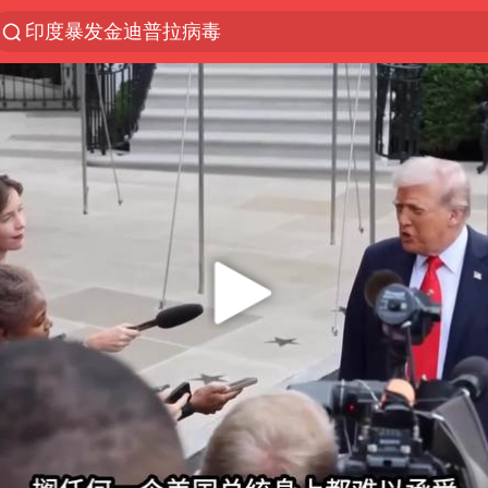
印度暴发金迪普拉病毒
探寻“技能+”促就业创业新路
24小时不关空调 电费反而更低？
41岁女子为鼓励女儿考上985研究生
美国退回1000亿美元关税
维持强台风级！白海豚直奔华东沿海
“事业单位招聘不是人情买卖”
河南试行周五下午弹性离岗
新华社权威快报|我国编制完成新版全月地质图
山东财大教授刘海明逝世 终年38岁
银行午休1.5小时 留个窗口行不行