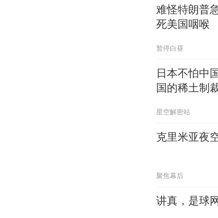
难怪特朗普
死美国咽喉
暂停白昼
日本不怕中
国的稀土制
星空解密站
克里米亚夜
聚焦幕后
讲真，是球