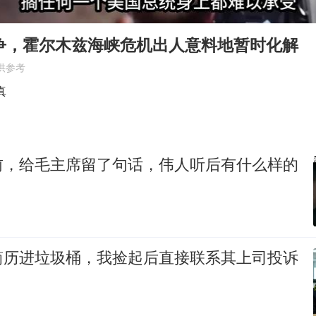
早田希娜挺进横滨女单16强
要给全体职工“应休尽休”的底气
战争，霍尔木兹海峡危机出人意料地暂时化解
如何把百年大党建设得更加坚强有力
供参考
80后女柜员逆袭成4200亿银行副行长
真
余承东口误将24999元电脑报成2499
李亚鹏向地铁吐血女孩捐99999元
前，给毛主席留了句话，伟人听后有什么样的
小伙靠AI减肥 45天瘦40斤进了ICU
总书记关心百姓身边这些民生大事
简历进垃圾桶，我捡起后直接联系其上司投诉