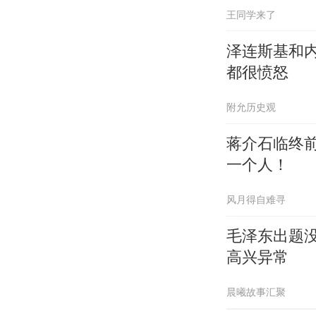
王同学来了
泽连斯基和
都很愤怒
附允历史观
蒋介石临终
一个人！
风月得自难寻
毛泽东出题
高兴异常
晨曦故事汇聚