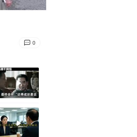
05:21
Enter
fullscreen
0