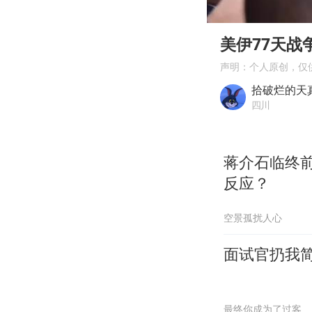
00:00
Play
美伊77天
声明：个人原创，仅
拾破烂的天
四川
蒋介石临终
反应？
空景孤扰人心
面试官扔我
最终你成为了过客