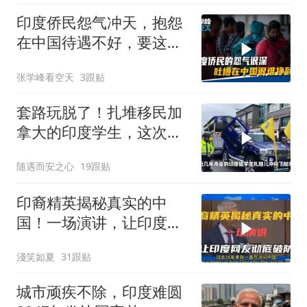
印度侨民怨气冲天，抱怨
在中国待遇不好，要这样
还不如呆在印度
张学峰看空天
3跟贴
套路玩脱了！扎堆移民加
拿大的印度学生，这次彻
底栽了
随遇而安之心
19跟贴
印裔精英揭秘真实的中
国！一场演讲，让印度网
友彻底破防！
淺笑如夏
31跟贴
城市顽疾不除，印度难圆