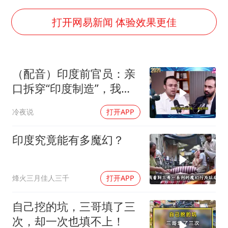
台湾海峡南口北上船舶实施交通管制
方程豹钛9新车申报
打开网易新闻 体验效果更佳
瑞众保险员工爆料公司违规行为
向鹏0-3不敌张本智和
（配音）印度前官员：亲
命案逃犯躲进深山21年活得像野人
口拆穿“印度制造”，我们
Meta重新支棱起来了吗
只有组装能力，算不上真
冷夜说
打开APP
正的工业制造
东方之约 相约未来
印度究竟能有多魔幻？
烽火三月佳人三千
打开APP
自己挖的坑，三哥填了三
次，却一次也填不上！