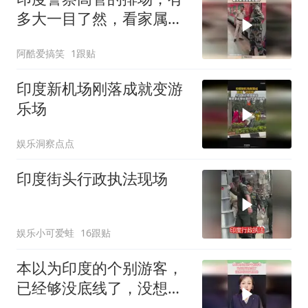
多大一目了然，看家属待
遇就知道了！
阿酷爱搞笑
1跟贴
印度新机场刚落成就变游
乐场
娱乐洞察点点
印度街头行政执法现场
娱乐小可爱蛙
16跟贴
本以为印度的个别游客，
已经够没底线了，没想到
还有更狠的