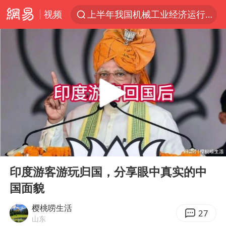
视频
上半年我国机械工业经济运行稳中有进
官方通报教师招聘笔试前13名被淘汰
河南撤回“领导带薪错峰休假”通知
泰国枪击案凶手先杀祖父母后行凶
A股三大股指收涨
台风“白海豚”体型变大！环流面积接近13个浙江那么大
宇树科技中一签需缴款7.54万元
00:00
04:18
泰国校园枪击案死亡人数升至7人
Play
Ent
full
四川宜宾市高县发生4.9级地震
印度游客游玩归国，分享眼中真实的中
国面貌
“立秋的第一杯奶茶”又爆单了
国防部：中国军队坚决反制任何闹海挑衅图谋
樱桃唠生活
27
山东