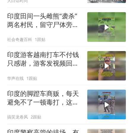
大白话时尚
印度田间一头雌熊“袭杀”
两名村民，留守尸体旁数
小时
社会奇趣百科
1跟贴
印度游客越南打车不付钱
只感谢，游客发视频回
应：司机诽谤我！
华声在线
1跟贴
印度的脚蹬车商贩，每天
避免不了一顿毒打，这场
面看了揪心
搞笑龙卷风
2跟贴
印度警察高管的排场，有