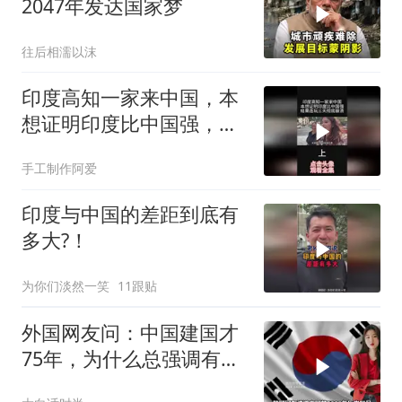
2047年发达国家梦
往后相濡以沫
印度高知一家来中国，本
想证明印度比中国强，连
玩3天直接崩溃
手工制作阿爱
印度与中国的差距到底有
多大?！
为你们淡然一笑
11跟贴
外国网友问：中国建国才
75年，为什么总强调有
5000年历史？