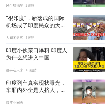
风尘城搞笑
3跟贴
“很印度”，新落成的国际
机场成了印度民众的大型
游乐场
人间闲散客
1跟贴
印度小伙亲口爆料 印度人
为什么想进入中国
往事在未来
18跟贴
印度列车真实现状曝光，
车厢内外全是人挤人，这
场景太震撼了
搞笑小同志