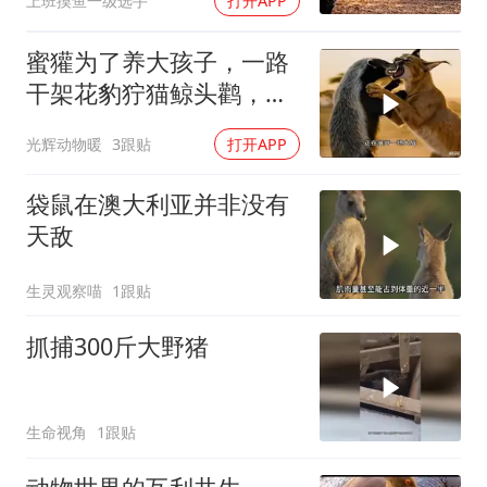
上班摸鱼一级选手
打开APP
蜜獾为了养大孩子，一路
干架花豹狞猫鲸头鹳，养
孩子太费妈了
光辉动物暖
3跟贴
打开APP
袋鼠在澳大利亚并非没有
天敌
生灵观察喵
1跟贴
抓捕300斤大野猪
生命视角
1跟贴