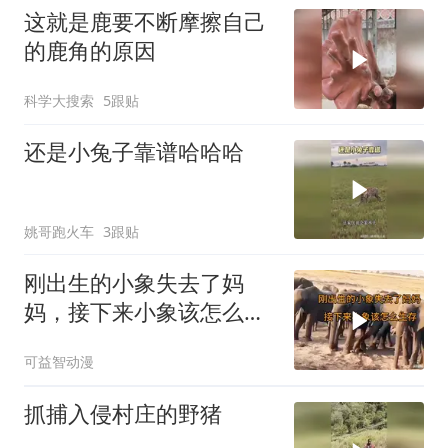
这就是鹿要不断摩擦自己
的鹿角的原因
科学大搜索
5跟贴
还是小兔子靠谱哈哈哈
姚哥跑火车
3跟贴
刚出生的小象失去了妈
妈，接下来小象该怎么生
存？
可益智动漫
抓捕入侵村庄的野猪