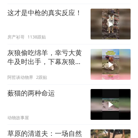
这才是中枪的真实反应！
房产衫哥
1138跟贴
灰狼偷吃绵羊，幸亏大黄
牛及时出手，下幕灰狼想
跑也晚了
阿哲谈动物界
2跟贴
薮猫的两种命运
动物故事屋
草原的清道夫：一场自然