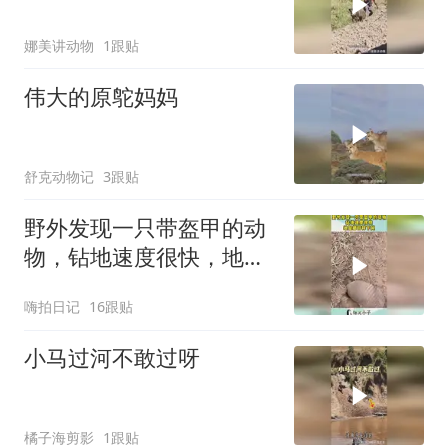
娜美讲动物
1跟贴
伟大的原鸵妈妈
舒克动物记
3跟贴
野外发现一只带盔甲的动
物，钻地速度很快，地鼠
都甘拜下风！
嗨拍日记
16跟贴
小马过河不敢过呀
橘子海剪影
1跟贴