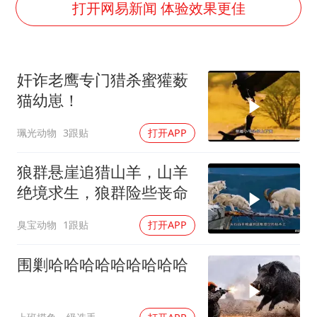
台风白海豚登陆点缩圈
打开网易新闻 体验效果更佳
上半年国内居民出游人次34.63亿
女子被狗舔脚确诊三级暴露 医生回应
奸诈老鹰专门猎杀蜜獾薮
泰国校园枪击事件已致8死30余伤
猫幼崽！
光伏八巨头签署“不低于成本价”倡议
珮光动物
3跟贴
打开APP
多所幼师院校开设养老专业
台州《告全体市民书》：非必要不外出
狼群悬崖追猎山羊，山羊
习近平心系体育强国建设
绝境求生，狼群险些丧命
臭宝动物
1跟贴
打开APP
围剿哈哈哈哈哈哈哈哈哈