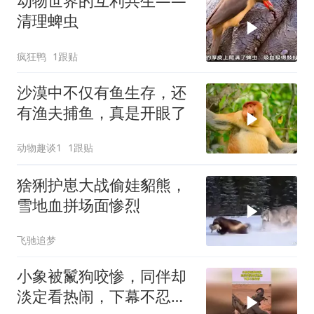
动物世界的互利共生——
清理蜱虫
疯狂鸭
1跟贴
沙漠中不仅有鱼生存，还
有渔夫捕鱼，真是开眼了
动物趣谈1
1跟贴
猞猁护崽大战偷娃貂熊，
雪地血拼场面惨烈
飞驰追梦
小象被鬣狗咬惨，同伴却
淡定看热闹，下幕不忍心