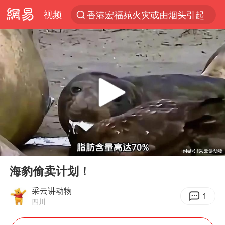
视频
香港宏福苑火灾或由烟头引起
“China Cool”火了，老外爱上中国避暑游
刘浩存百花奖开幕式红裙起舞
台风白海豚闭眼浙江上海处于危险半圆
张本智和：零封向鹏不意外
云南一地村民过火把节意外灼伤16人
泰国初中生饮弹自尽前开了26枪
00:00
02:15
用AI造出新病毒意味着什么
Play
Ent
full
今年第二强台风将带来多大影响
海豹偷卖计划！
浙江最强风雨时段已锁定
采云讲动物
1
四川
美股创4月份以来最大单周涨幅