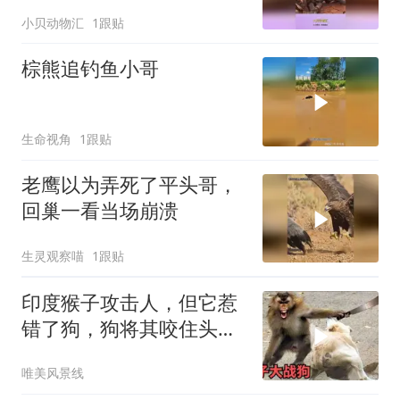
看
小贝动物汇
1跟贴
棕熊追钓鱼小哥
生命视角
1跟贴
老鹰以为弄死了平头哥，
回巢一看当场崩溃
生灵观察喵
1跟贴
印度猴子攻击人，但它惹
错了狗，狗将其咬住头部
狠狠甩来甩去太惨
唯美风景线