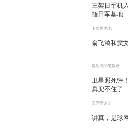
三架日军机
指日军基地
下次再见吧
俞飞鸿和窦
娱乐圈的笔娱君
卫星照死锤！
真兜不住了
王同学来了
讲真，是球