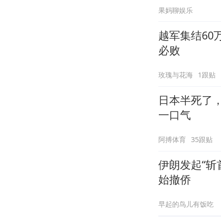
果妈聊娱乐
越军集结6
必败
玫瑰与花海
1跟贴
日本半死了
一口气
阿搏体育
35跟贴
伊朗发起“斩
始撤侨
早起的鸟儿有饭吃