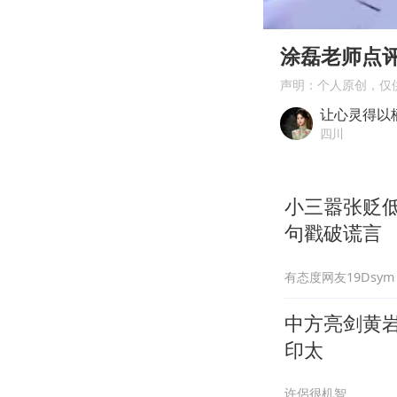
00:00
Play
涂磊老师点
声明：个人原创，仅
让心灵得以
四川
小三嚣张贬
句戳破谎言
有态度网友19Dsym
中方亮剑黄
印太
许侶很机智