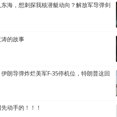
入东海，想刺探我核潜艇动向？解放军导弹剑
文涛的故事
伊朗导弹炸烂美军F-35停机位，特朗普这回
网先动手的！！！