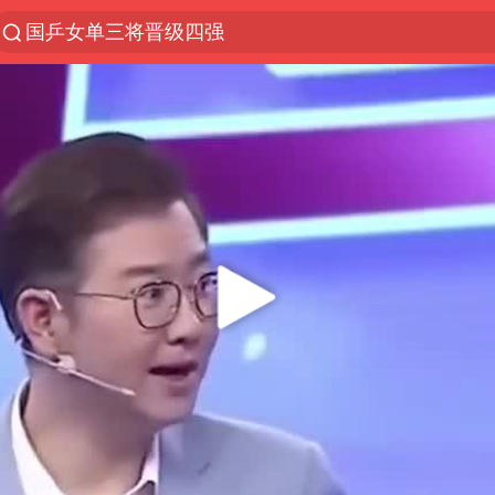
国乒女单三将晋级四强
光影经济撬动暑期消费新蓝海
马克·艾伦退出斯诺克中国公开赛
微信又有新功能，你可以“撤回”你的撤回了！
新疆优化调整景区内自驾服务费
上四休三，但降薪1000元，你接受吗？
情侣平潭拍日出坠崖1死1伤
茅台部分直营店飞天茅台提价
商场现钱学森巨幅海报 负责人回应
36岁男演员成景区NPC后人气爆棚
全民健身事业高质量发展