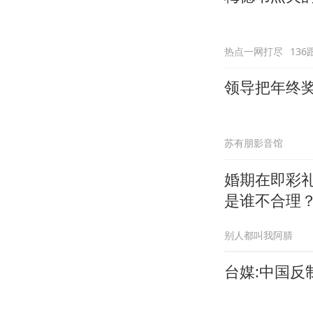
热点一网打尽
136
领导把年终
苏有朋影音馆
婚期在即彩
是谁不合理
别人都叫我阿腈
台媒:中国反