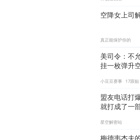
空降女上司
真正能保护你的
美司令：不
挂一枚弹升
小豆豆赛事
17跟贴
盟友电话打
就打成了一
星空解密站
梅德韦杰夫