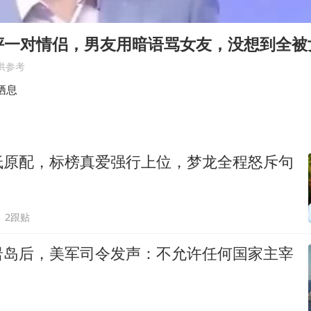
台当局重金为“台独”织“皇帝新衣”
几元成本的AI广告导致千万市值蒸发
评一对情侣，男友用暗语骂女友，没想到全被
老挝国会主席赛宋蓬逝世
供参考
《欢迎来龙餐馆》口碑
栖息
白海豚将正面袭击贯穿浙江
酒店回应车内过夜被收150元
低原配，标榜真爱强行上位，梦龙全程怒斥句
黄金牛市回来了吗
乐享全民健身 共筑健康中国
2跟贴
岩岛后，美军司令发声：不允许任何国家主宰