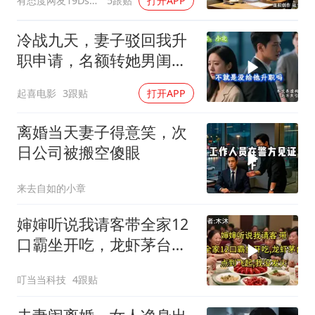
有态度网友19Dsym
5跟贴
打开APP
离婚
冷战九天，妻子驳回我升
职申请，名额转她男闺
蜜，我转身办妥1件事
起喜电影
3跟贴
打开APP
离婚当天妻子得意笑，次
日公司被搬空傻眼
来去自如的小章
婶婶听说我请客带全家12
口霸坐开吃，龙虾茅台点
到飞起，我没发
叮当当科技
4跟贴