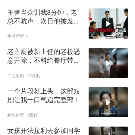
主管当众训我8分钟，老
总不吭声，次日他被发配
4座郊区仓库
生活新鲜市
老主厨被新上任的老板恶
意开除，不料给餐厅带来
巨大灾难！
二毛追剧
13跟贴
一个片段就上头，这部短
剧让我一口气追完整部！
刺头体育
7跟贴
女孩开法拉利去参加同学