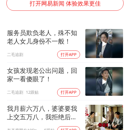
陈幸同晋级WTT横滨冠军赛8强
打开网易新闻 体验效果更佳
广东雷州通报特教老师招聘违规事件
国防部：坚决反制任何闹海挑衅图谋
服务员欺负老人，殊不知
宇树科技中一签需缴款7.54万元
老人女儿身份不一般！
两名乘客在飞机上因调节座椅起冲突
二毛追剧
打开APP
女儿为争财产堵门阻挠父亲出殡
今日立秋你咬秋了吗
女孩发现老公出问题，回
夯实基础开新局
家一看傻眼了！
二毛追剧
12跟贴
打开APP
我月薪六万八，婆婆要我
上交五万八，我拒绝后她
换了门锁，12天后我决意