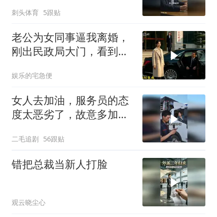
刺头体育
5跟贴
老公为女同事逼我离婚，
刚出民政局大门，看到我
上了省长爸爸的专车
娱乐的宅急便
女人去加油，服务员的态
度太恶劣了，故意多加油
多收钱！
二毛追剧
56跟贴
错把总裁当新人打脸
观云晓尘心