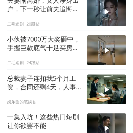
夫妻闹离婚，女人净身出
户，下一秒让前夫追悔莫
及！
二毛追剧
20跟贴
小伙被7000万大奖砸中，
手握巨款底气十足买房不
问价！
二毛追剧
24跟贴
总裁妻子连扣我5个月工
资，合同还剩4天，人事
通知涨薪续签，我
娱乐圈的笔娱君
一集入坑！这些热门短剧
让你欲罢不能