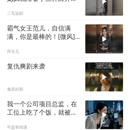
水！
二毛追剧
霸气女王范儿，自信满
满，你是最棒的！[微风]
[微风]
拜永元
复仇爽剧来袭
逸辰好剧
我一个公司项目总监，在
工位上吃了个饭，就被新
来的总监针对
可益智动漫