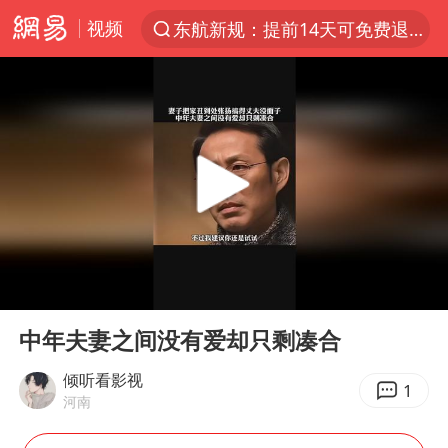
视频
东航新规：提前14天可免费退改签
“电影+”如何激发千亿级消费新活力？
台风白海豚加强
日本试射“战斧”导弹，国防部回应
曝韩国足协为外籍裁判员安排色情招待
刘国正说向鹏打得很窝囊
四川宜宾市高县4.9级地震致1人死亡
00:00
04:30
向鹏0-3不敌张本智和
Play
Ent
full
“新疆阿勒泰八月能滑雪”不实
中年夫妻之间没有爱却只剩凑合
我国外贸延续良好增长态势
倾听看影视
1
河南
山东一元代青花杯离奇失踪