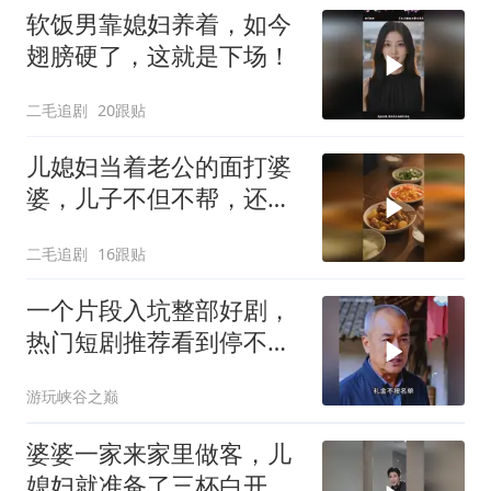
软饭男靠媳妇养着，如今
翅膀硬了，这就是下场！
二毛追剧
20跟贴
儿媳妇当着老公的面打婆
婆，儿子不但不帮，还助
纣为虐！
二毛追剧
16跟贴
一个片段入坑整部好剧，
热门短剧推荐看到停不下
来
游玩峡谷之巅
婆婆一家来家里做客，儿
媳妇就准备了三杯白开