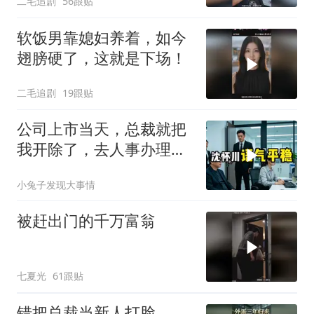
二毛追剧
56跟贴
软饭男靠媳妇养着，如今
翅膀硬了，这就是下场！
二毛追剧
19跟贴
公司上市当天，总裁就把
我开除了，去人事办理离
职手续时，
小兔子发现大事情
被赶出门的千万富翁
七夏光
61跟贴
错把总裁当新人打脸