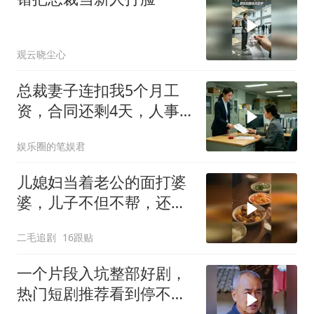
观云晓尘心
总裁妻子连扣我5个月工
资，合同还剩4天，人事
通知涨薪续签，我
娱乐圈的笔娱君
儿媳妇当着老公的面打婆
婆，儿子不但不帮，还助
纣为虐！
二毛追剧
16跟贴
一个片段入坑整部好剧，
热门短剧推荐看到停不下
来