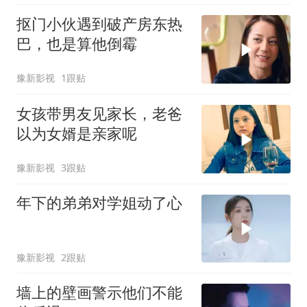
抠门小伙遇到破产房东热
巴，也是算他倒霉
豫新影视
1跟贴
女孩带男友见家长，老爸
以为女婿是亲家呢
豫新影视
3跟贴
年下的弟弟对学姐动了心
豫新影视
2跟贴
墙上的壁画警示他们不能