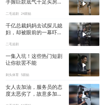
手握巨款底气十足买房不
问价！
二毛追剧
24跟贴
千亿总裁妈妈去试探儿媳
妇，却被眼前的一幕吓傻
了！
二毛追剧
一集入坑！这些热门短剧
让你欲罢不能
刺头体育
5跟贴
女人去加油，服务员的态
度太恶劣了，故意多加油
多收钱！