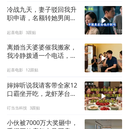
冷战九天，妻子驳回我升
职申请，名额转她男闺
蜜，我转身办妥1件事
起喜电影
3跟贴
离婚当天婆婆催我搬家，
我冷静拨通一个电话，全
家跪求我别走
起喜电影
12跟贴
婶婶听说我请客带全家12
口霸坐开吃，龙虾茅台点
到飞起，我没发
叮当当科技
3跟贴
小伙被7000万大奖砸中，