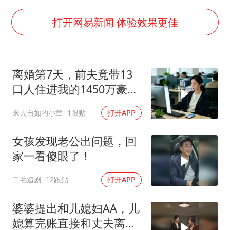
要给全体职工“应休尽休”的底气
如何把百年大党建设得更加坚强有力
打开网易新闻 体验效果更佳
80后女柜员逆袭成4200亿银行副行长
余承东口误将24999元电脑报成2499
离婚第7天，前夫竟带13
小伙靠AI减肥 45天瘦40斤进了ICU
口人住进我的1450万豪
总书记关心百姓身边这些民生大事
宅，一开门全傻眼
来去自如的小章
1跟贴
打开APP
女孩发现老公出问题，回
家一看傻眼了！
二毛追剧
12跟贴
打开APP
婆婆提出和儿媳妇AA，儿
媳算完账直接和丈夫离