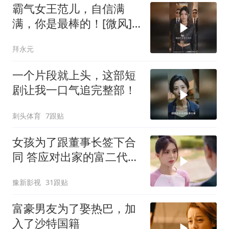
霸气女王范儿，自信满
满，你是最棒的！[微风]
[微风]
拜永元
一个片段就上头，这部短
剧让我一口气追完整部！
刺头体育
7跟贴
女孩为了跟董事长签下合
同 答应对出家的富二代展
开追求
豫新影视
31跟贴
富豪男友为了娶热巴，加
入了沙特国籍