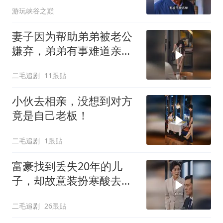
游玩峡谷之巅
妻子因为帮助弟弟被老公
嫌弃，弟弟有事难道亲姐
不帮吗？
二毛追剧
11跟贴
小伙去相亲，没想到对方
竟是自己老板！
二毛追剧
1跟贴
富豪找到丢失20年的儿
子，却故意装扮寒酸去相
认！
二毛追剧
26跟贴