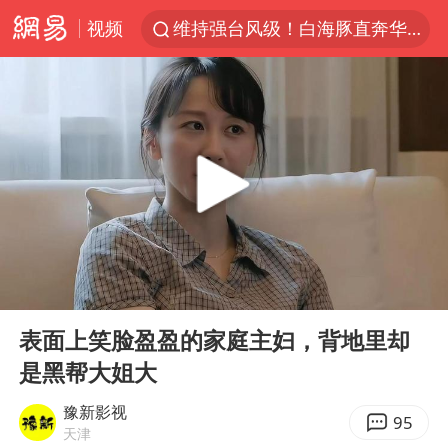
视频
维持强台风级！白海豚直奔华东沿海
印度暴发金迪普拉病毒
41岁女子为鼓励女儿考上985研究生
24小时不关空调 电费反而更低？
美国退回1000亿美元关税
“事业单位招聘不是人情买卖”
河南试行周五下午弹性离岗
00:00
03:59
李亚鹏向地铁吐血女孩捐99999元
Play
Ent
full
新华社权威快报|我国编制完成新版全月地质图
表面上笑脸盈盈的家庭主妇，背地里却
是黑帮大姐大
山东财大教授刘海明逝世 终年38岁
“银行午休1.5小时”留个窗口行不行
豫新影视
95
天津