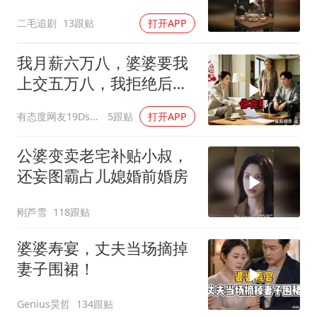
婚！
二毛追剧
13跟贴
打开APP
我月薪六万八，婆婆要我
上交五万八，我拒绝后她
换了门锁，12天后我决意
有态度网友19Dsym
5跟贴
打开APP
离婚
公婆变卖老宅补贴小叔，
还妄图霸占儿媳婚前婚房
刚芦雪
118跟贴
婆婆寿宴，丈夫当场摘掉
妻子围裙！
Genius昊哲
134跟贴