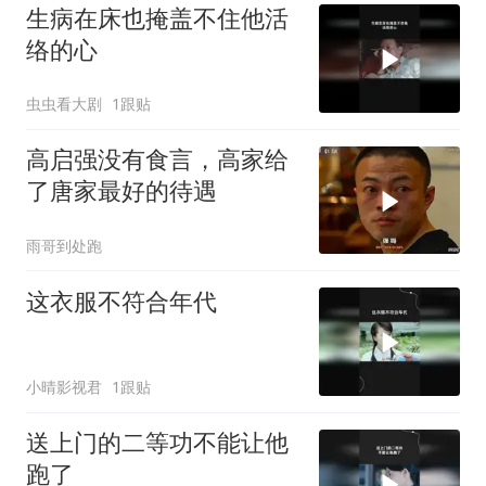
生病在床也掩盖不住他活
络的心
虫虫看大剧
1跟贴
高启强没有食言，高家给
了唐家最好的待遇
雨哥到处跑
这衣服不符合年代
小晴影视君
1跟贴
送上门的二等功不能让他
跑了