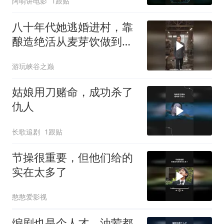
阿萌讲电影
1跟贴
八十年代她逃婚进村，靠
酿造绝活从麦芽饮做到饮
料厂，收获爱情
游玩峡谷之巅
姑娘用刀赌命，成功杀了
仇人
长歌追剧
1跟贴
节操很重要，但他们给的
实在太多了
憨憨爱影视
编剧也是个人才，油荤都