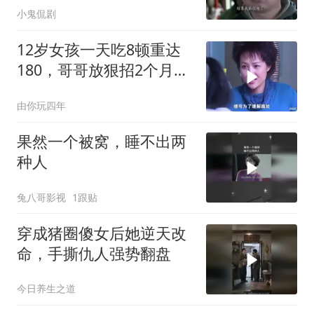
小鬼侃剧
12岁女孩一天吃8顿重达
180，哥哥放狠招2个月瘦
70斤！
由你玩四年
果然一个被窝，睡不出两
种人
兔八哥影视
1跟贴
穿成猪圈傻女后她逆天改
命，手撕仇人强势翻盘
今日养生之道