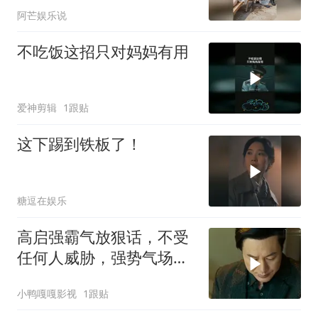
阿芒娱乐说
不吃饭这招只对妈妈有用
爱神剪辑
1跟贴
这下踢到铁板了！
糖逗在娱乐
高启强霸气放狠话，不受
任何人威胁，强势气场震
撼全场
小鸭嘎嘎影视
1跟贴