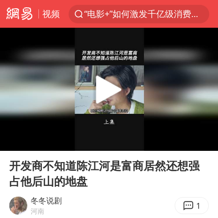
“电影+”如何激发千亿级消费新活力？
视频
全球首个长时储能一体化产业园量产
台风白海豚已进入24小时警戒线
“秋天的第一杯奶茶”6岁了
上海：台风白海豚或将带来龙卷风
四川宜宾高县4.9级地震致1死
国乒男单横滨冠军赛全军覆没
38岁演员求职万岁山NPC成功
00:00
00:42
胡彦斌获《歌手2026》歌王
Play
Ent
full
开发商不知道陈江河是富商居然还想强
U17国足三连胜晋级明日之星半决赛
占他后山的地盘
美股存储板块集体大跌
冬冬说剧
1
中巨芯：上半年归母净利润1405.77万元
河南