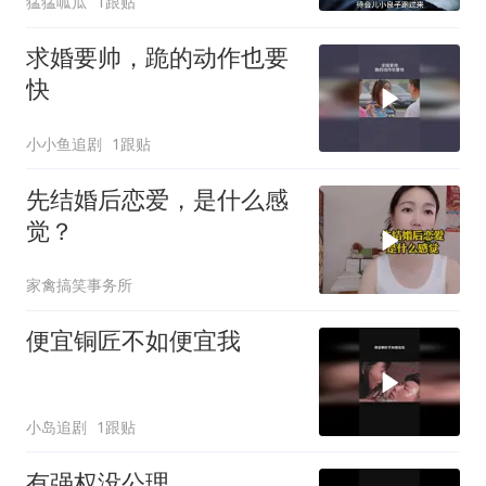
猛猛呱瓜
1跟贴
求婚要帅，跪的动作也要
快
小小鱼追剧
1跟贴
先结婚后恋爱，是什么感
觉？
家禽搞笑事务所
便宜铜匠不如便宜我
小岛追剧
1跟贴
有强权没公理