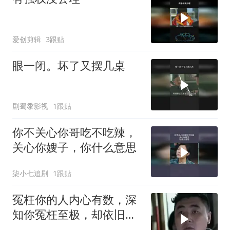
爱创剪辑
3跟贴
眼一闭。坏了又摆几桌
剧蜀黍影视
1跟贴
你不关心你哥吃不吃辣，
关心你嫂子，你什么意思
柒小七追剧
1跟贴
冤枉你的人内心有数，深
知你冤枉至极，却依旧选
择无视