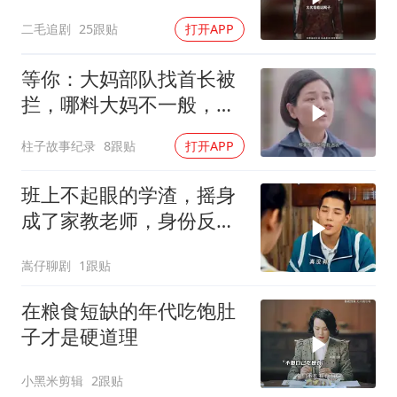
骂！
二毛追剧
25跟贴
打开APP
等你：大妈部队找首长被
拦，哪料大妈不一般，首
长一来直接叫小名
柱子故事纪录
8跟贴
打开APP
班上不起眼的学渣，摇身
成了家教老师，身份反转
太精彩
嵩仔聊剧
1跟贴
在粮食短缺的年代吃饱肚
子才是硬道理
小黑米剪辑
2跟贴