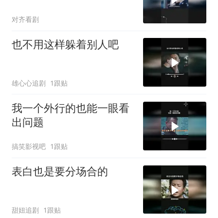
对齐看剧
也不用这样躲着别人吧
雄心心追剧
1跟贴
我一个外行的也能一眼看
出问题
搞笑影视吧
1跟贴
表白也是要分场合的
甜妞追剧
1跟贴