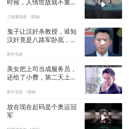
时候，人情世故就不重要
了
三猫看电影
1跟贴
鬼子让汉奸杀教授，谁知
汉奸竟是八路军卧底，这
下有好戏看
影中见影
美女把上司当成服务员，
还给了小费，第二天上班
太尴尬
影中见影
1跟贴
放在现在起码是个奥运冠
军