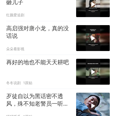
砸儿子
红颜爱追剧
高启强对唐小龙，真的没
话说
朵朵看影视
再好的地也不能天天耕吧
冬冬说剧
1跟贴
歹徒自以为黑话密不透
风，殊不知老警员一听便
识破玄机