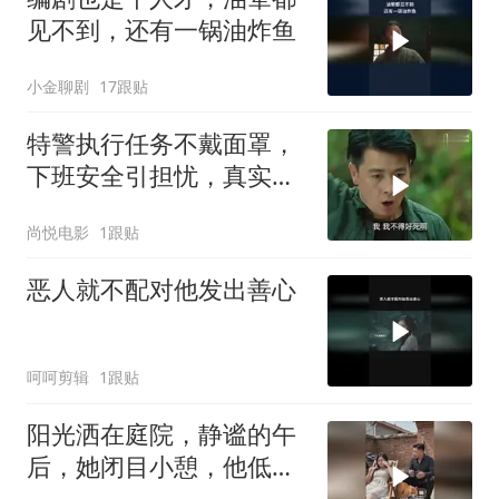
见不到，还有一锅油炸鱼
小金聊剧
17跟贴
特警执行任务不戴面罩，
下班安全引担忧，真实情
况是这样
尚悦电影
1跟贴
恶人就不配对他发出善心
呵呵剪辑
1跟贴
阳光洒在庭院，静谧的午
后，她闭目小憩，他低头
沉思，时光静好