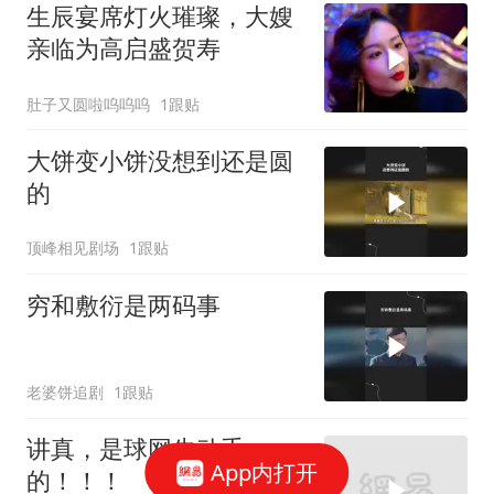
生辰宴席灯火璀璨，大嫂
亲临为高启盛贺寿
肚子又圆啦呜呜呜
1跟贴
大饼变小饼没想到还是圆
的
顶峰相见剧场
1跟贴
穷和敷衍是两码事
老婆饼追剧
1跟贴
讲真，是球网先动手
App内打开
的！！！