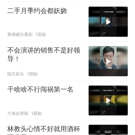
二手月季约会都妖娆
黄桃罐头看剧
1跟贴
不会演讲的销售不是好领
导！
哒次娱乐
1跟贴
干啥啥不行闯祸第一名
大海会剪辑
1跟贴
林教头心情不好就用酒杯