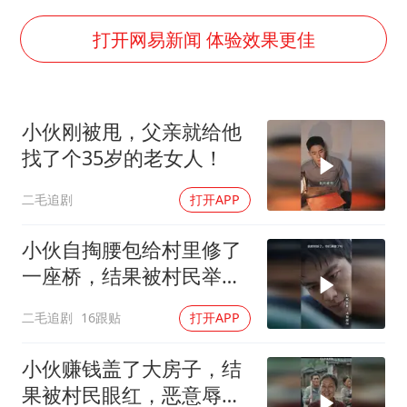
东航：国内客票提前14天免费退改
打开网易新闻 体验效果更佳
日本试射“战斧”导弹，国防部回应
名创优品回应女子吐槽内裤质量差
百花奖开幕式
小伙刚被甩，父亲就给他
胡彦斌韩磊 谁帮谁
找了个35岁的老女人！
夯实基础开新局
二毛追剧
打开APP
小伙自掏腰包给村里修了
一座桥，结果被村民举报
违建！
二毛追剧
16跟贴
打开APP
小伙赚钱盖了大房子，结
果被村民眼红，恶意辱