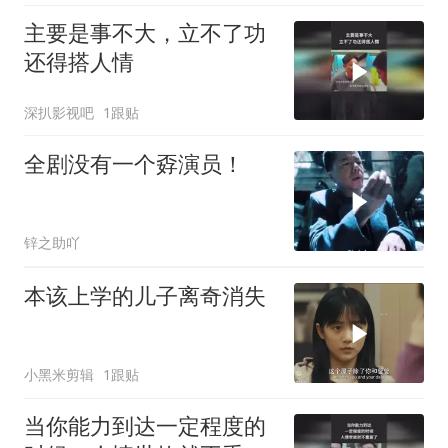
主要是事不大，立不了功
还得搭人情
深扒影视吧
1跟贴
全剧没有一个孬演员！
锌之助吖
本该上学的儿子离奇消失
小黑米剪辑
1跟贴
当你能力到达一定程度的