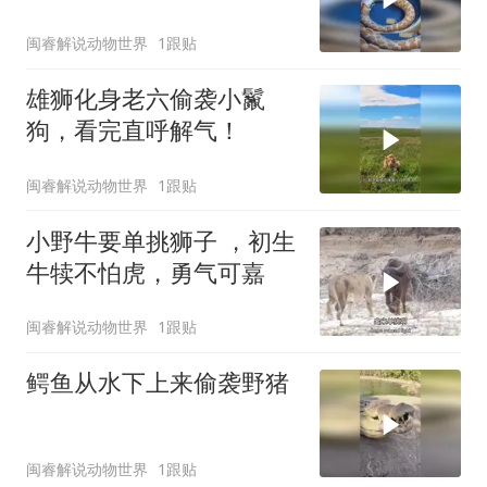
闽睿解说动物世界
1跟贴
雄狮化身老六偷袭小鬣
狗，看完直呼解气！
闽睿解说动物世界
1跟贴
小野牛要单挑狮子 ，初生
牛犊不怕虎，勇气可嘉
闽睿解说动物世界
1跟贴
鳄鱼从水下上来偷袭野猪
闽睿解说动物世界
1跟贴