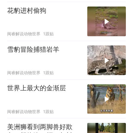
花豹进村偷狗
闽睿解说动物世界
1跟贴
雪豹冒险捕猎岩羊
闽睿解说动物世界
1跟贴
世界上最大的金渐层
闽睿解说动物世界
1跟贴
美洲狮看到两脚兽好欺