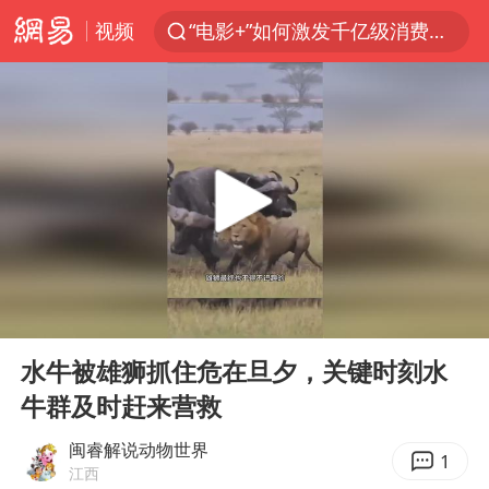
视频
“电影+”如何激发千亿级消费新活力？
全球首个长时储能一体化产业园量产
中国女篮70-67险胜尼日利亚女篮
上海：台风白海豚或将带来龙卷风
四川宜宾市高县4.9级地震致1人死亡
名创优品回应女子吐槽内裤质量差
台风白海豚已进入24小时警戒线
00:00
01:04
中巨芯：上半年归母净利润1405.77万元
Play
Ent
full
秋天的第一杯奶茶到底有多火
水牛被雄狮抓住危在旦夕，关键时刻水
牛群及时赶来营救
38岁演员求职万岁山NPC成功
国乒男单横滨冠军赛全军覆没
闽睿解说动物世界
1
江西