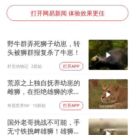
U17国足三连胜晋级明日之星半决赛
胡彦斌获《歌手2026》歌王
打开网易新闻 体验效果更佳
胜宏科技：股票交易异常波动
日本试射“战斧”导弹，国防部回应
野牛群弄死狮子幼崽，转
胡彦斌韩磊 谁帮谁
头被狮群报复杀了牛崽！
东航：国内客票提前14天免费退改
舒克动物记
2跟贴
打开APP
夯实基础开新局
荒原之上独自抚养幼崽的
雌狮，在拒绝雄狮的求偶
时，竟然被用饥饿来报复
奇观世界Mr
10跟贴
打开APP
国外老哥挑战不可能，手
无寸铁挑衅雄狮！雄狮居