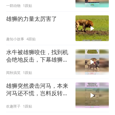
一鹞动物
1跟贴
雄狮的力量太厉害了
趣知小故事
4跟贴
水牛被雄狮咬住，找到机
会绝地反击，下幕雄狮想
跑也晚了
闻秋搞笑
1跟贴
雄狮突然袭击河马，本来
河马还不慌，岂料反转来
的猝不及防！
欢趣匣子
1跟贴