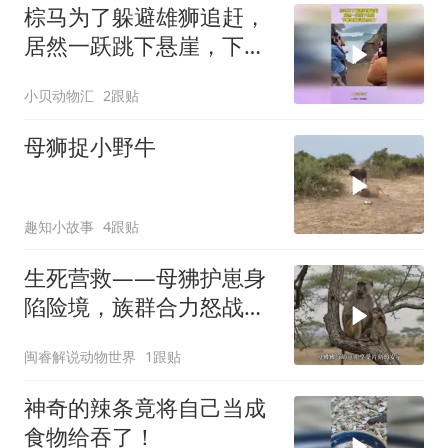
棕马为了躲避雄狮追赶，
居然一跃跳下悬崖，下幕
雄狮后悔也晚了
小贝动物汇
2跟贴
母狮捉小野牛
趣知小故事
4跟贴
生死营救——母狒护崽身
陷险境，族群合力怒战花
豹！
闽睿解说动物世界
1跟贴
神奇的辣条竟将自己当成
食物给吞了！