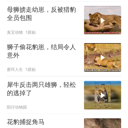
母狮掳走幼崽，反被猎豹
全员包围
臭宝动物
1跟贴
狮子偷花豹崽，结局令人
意外
蜜环人生
1跟贴
犀牛反击两只雄狮，轻松
的逃掉了
阳仔动物园
花豹捕捉角马