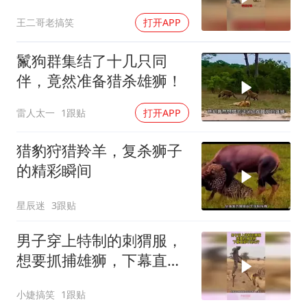
然被他打败了！
王二哥老搞笑
打开APP
鬣狗群集结了十几只同
伴，竟然准备猎杀雄狮！
雷人太一
1跟贴
打开APP
猎豹狩猎羚羊，复杀狮子
的精彩瞬间
星辰迷
3跟贴
男子穿上特制的刺猬服，
想要抓捕雄狮，下幕直接
吓出冷汗
小婕搞笑
1跟贴