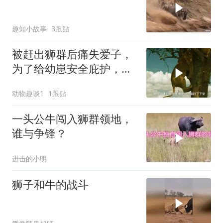
趣知小故事
3跟贴
被赶出狮群后痛失爱子，
为了给幼崽安全庇护，狮
子妈妈卑微求和却遭驱
动物趣谈1
1跟贴
赶，看母狮卡丽如何用狩
猎夺回体面
一头公牛闯入狮群领地，
谁与争锋？
进击的小明
狮子和牛的战斗