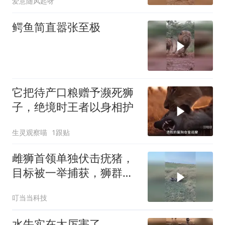
爱意随风起呀
鳄鱼简直嚣张至极
它把待产口粮赠予濒死狮
子，绝境时王者以身相护
生灵观察喵
1跟贴
雌狮首领单独伏击疣猪，
目标被一举捕获，狮群里
所有成员纷纷登场
叮当当科技
水牛实在太厉害了