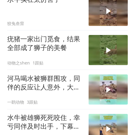
狡兔叁窟
疣猪一家出门觅食，结果
全部成了狮子的美餐
动物之shen
1跟贴
河马喝水被狮群围攻，同
伴的反应让人意外，大自
然的食物链太残忍
一鹞动物
3跟贴
水牛被雄狮死死咬住，幸
亏同伴及时出手，下幕雄
狮跑也晚了