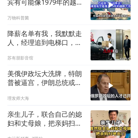
宾有可能像1979年的越南
下场吗？
万物科普菌
降薪名单有我，我默默走
人，经理追到电梯口，见
我坐上保时捷愣住
苏有朋影音馆
美俄伊政坛大洗牌，特朗
普被逼宫，伊朗总统或下
台，普京有麻烦了
理发师大海
亲生儿子，联合自己的媳
妇和丈母娘，把亲妈扫地
出门！