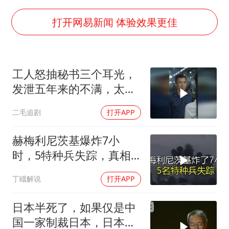
国足U17与阿森纳决赛取消 并列冠军
构建更高水平的全民健身公共服务体系
打开网易新闻 体验效果更佳
云南一男子胃中取出180颗铁钉
景区回应“麦积山石窟看完需2000元”
工人怒抽秘书三个耳光，
曹颖儿子首次演长剧
发泄五年来的不满，太解
以军士兵把枪口对准中国记者
气了！
二毛追剧
打开APP
奋力开创中国式现代化建设新局面
赫梅利尼茨基爆炸7小
时，5特种兵失踪，真相
远超想象
丁睋解说
打开APP
日本半死了，如果仅是中
国一家制裁日本，日本可