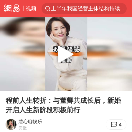
视频
上半年我国经营主体结构持续优化
于东来回应胖东来近25年老店年底关闭
《披荆斩棘2026》阵容官宣
中国籍豪华游艇富商之子在泰国被杀
白海豚北上或致京津冀暴雨
美将每月供乌爱国者拦截导弹
《龙餐馆》 冲奖
00:00
00:36
世界第1特鲁姆普斯诺克中国赛一轮游
Play
Ent
full
上门女婿出轨女邻居多年被判重婚罪
程前人生转折：与董卿共成长后，新婚
开启人生新阶段积极前行
新疆一婚礼线上邀请引热议
香港刷新1884年以来最高气温纪录
慧心聊娱乐
4
安徽