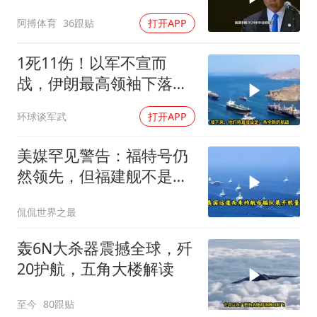
能还剩一口气
阿搏体育
36跟贴
打开APP
1死11伤！以军不宣而
战，伊朗最高领袖下落不
明？特朗普发出通牒
环球谈军武
打开APP
美媒罕见警告：福特号仍
然领先，但福建舰不是中
国航母终点，而是新起点
侃侃世界之最
轰6N大杀器震撼全球，歼
20护航，五角大楼解读
至今
80跟贴