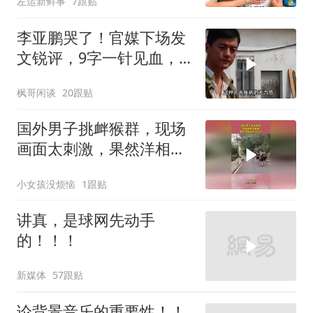
左运新鲜事
7跟贴
李亚鹏哭了！官媒下场发
文锐评，9字一针见血，
戳进王菲心坎里
枫哥闲谈
20跟贴
国外男子挑衅猴群，现场
画面太刺激，果然洋相还
得洋人出！
小女孩没烦恼
1跟贴
讲真，是球网先动手
的！！！
新媒体
57跟贴
论背景音乐的重要性！！