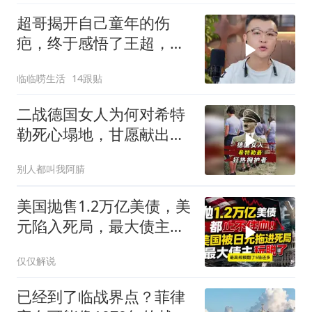
超哥揭开自己童年的伤
疤，终于感悟了王超，他
决定接妈妈回来养老
临临唠生活
14跟贴
二战德国女人为何对希特
勒死心塌地，甘愿献出一
切？
别人都叫我阿腈
美国抛售1.2万亿美债，美
元陷入死局，最大债主玩
脱了！
仅仅解说
已经到了临战界点？菲律