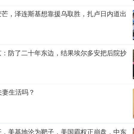
麦芒，泽连斯基想靠援乌取胜，扎卢日内道出
京：防了二十年东边，结果埃尔多安把后院抄
夫妻生活吗？
开，美基地沦为靶子，美国霸权正崩盘，中东