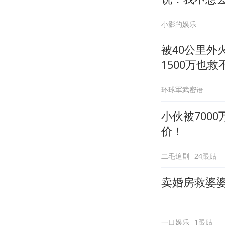
小影的娱乐
被40公里
1500万也救
环球军武密语
小伙被700
价！
二毛追剧
24跟贴
卖婚房救婆
一口娱乐
1跟贴