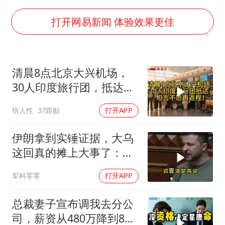
广岛核爆81周年央视播《奥本海默》
打开网易新闻 体验效果更佳
中国女篮热身赛7日将战尼日利亚
四川宜宾市高县发生4.9级地震
公司“上四休三”但要降薪1000元
清晨8点北京大兴机场，
30人印度旅行团，抵达，
国民党推出AI发言人“郑小文”
坦言不愿再返程！
A股收盘：三大指数均涨超1%
悟人性
37跟贴
打开APP
如何把百年大党建设得更加坚强有力？
伊朗拿到实锤证据，大乌
这回真的摊上大事了：私
下致电求和
军科零零
打开APP
总裁妻子宣布调我去分公
司，薪资从480万降到8