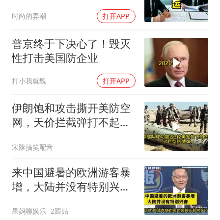
万，我递交辞呈
时尚的弄潮
打开APP
普京终于下决心了！毁灭
性打击美国防企业
打小我就醜
打开APP
伊朗饱和攻击撕开美防空
网，天价拦截弹打不起，
美式反导神话破灭
宋隊搞笑配音
来中国避暑的欧洲游客暴
增，大陆并没有特别兴
奋！介文汲
果妈聊娱乐
2跟贴