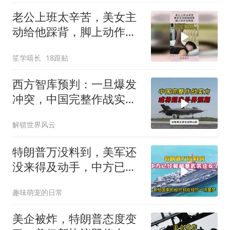
老公上班太辛苦，美女主
动给他踩背，脚上动作太
熟练！
笙学嘻长
18跟贴
西方智库预判：一旦爆发
冲突，中国完整作战实力
或将超出外界预期
解锁世界风云
特朗普万没料到，美军还
没来得及动手，中方已经
和胡塞武装谈妥了
趣味萌宠的日常
美企被炸，特朗普态度变