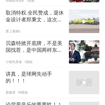
动物星球说K
1跟贴
取消特权.全民赞成，退休
金设计者郑秉文，这次站
在了风口浪尖
爱上孤独s
贝森特掀开底牌，不是美
国找茬，是中国两样东
西，一样没给
小怪吃美食
1跟贴
讲真，是球网先动手
的！！！
新媒体
39跟贴
论背景音乐的重要性！！