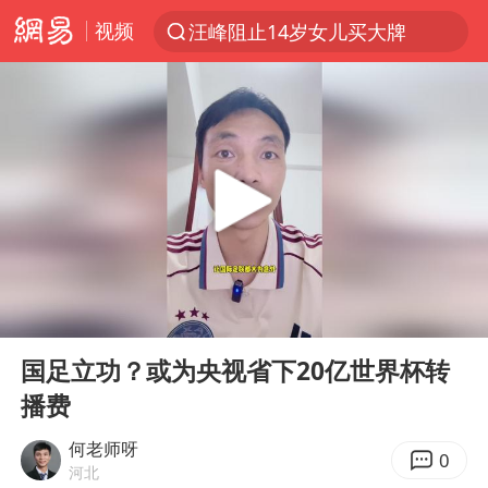
汪峰阻止14岁女儿买大牌
视频
上半年我国机械工业经济运行稳中有进
朱雨玲晋级WTT横滨冠军赛女单八强
女子开一天一夜空调后二氧化碳中毒
美国将对多晶硅衍生品加征15%关税
佛山通报笔试前13被淘汰后5名进体检
泰国校园枪击案死亡人数升至7人
陕西省委书记赶赴柞水县杏坪镇
00:00
01:32
Play
Ent
女孩摆摊卖菌子时收到北大通知书
full
国足立功？或为央视省下20亿世界杯转
年内第一高价股今日打新
播费
改名后的“青海拉面”店
何老师呀
0
粉笔教育发布“自曝式”公开信
河北