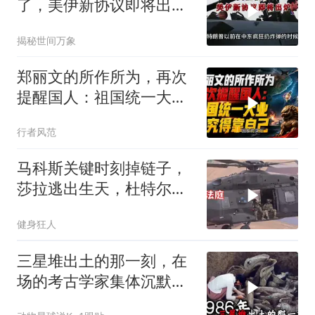
了，美伊新协议即将出
炉？又被中方说中了
揭秘世间万象
郑丽文的所作所为，再次
提醒国人：祖国统一大
业，终究得靠自己！
行者风范
马科斯关键时刻掉链子，
莎拉逃出生天，杜特尔特
家族稳了
健身狂人
三星堆出土的那一刻，在
场的考古学家集体沉默
了，颠覆所有人的认知