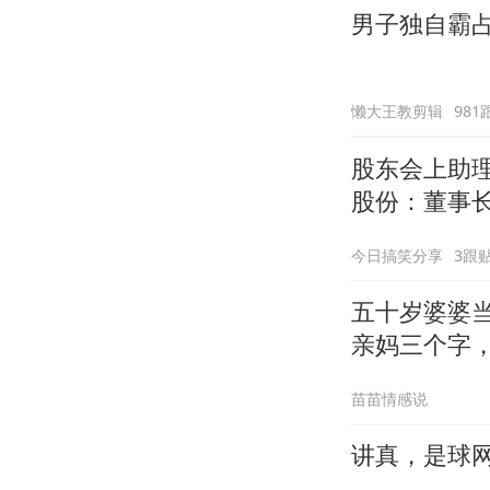
男子独自霸
懒大王教剪辑
981
股东会上助理
股份：董事
今日搞笑分享
3跟
五十岁婆婆
亲妈三个字
苗苗情感说
讲真，是球