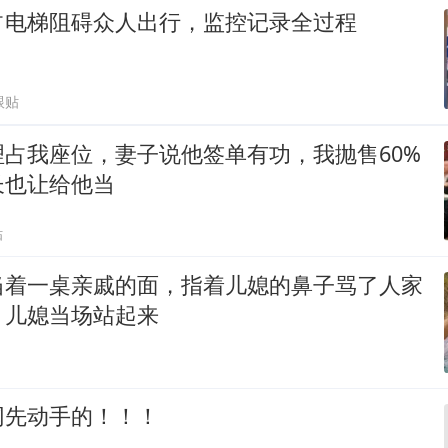
占电梯阻碍众人出行，监控记录全过程
跟贴
占我座位，妻子说他签单有功，我抛售60%
长也让给他当
贴
当着一桌亲戚的面，指着儿媳的鼻子骂了人家
，儿媳当场站起来
网先动手的！！！