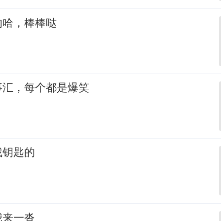
的哈，棒棒哒
事汇，每个都是爆笑
找钥匙的
我来一沓