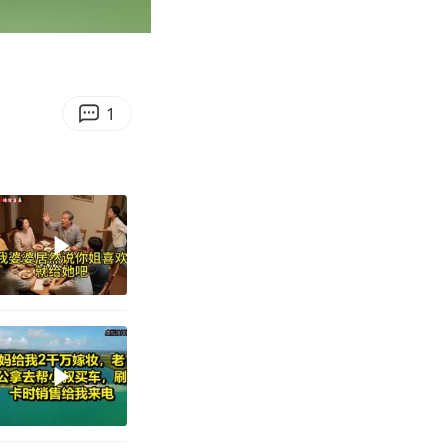
00:17
Enter
fullscreen
1