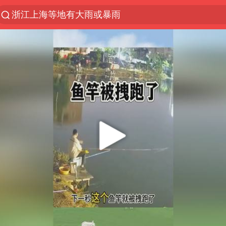
浙江上海等地有大雨或暴雨
光影经济撬动暑期消费新蓝海
《欢迎来龙餐馆》口碑
情侣福建平潭拍日出时坠崖
西湖突现狂风暴雨 游客瞬间被浇透
“不怕六爷挂得多 就怕六爷挂一颗”
视频丨中国东方电气集团原党组副书记、董事宋致远
杭州全市有序停课
直击东北超：哈尔滨vs通辽
香港宏福苑火灾或由烟头引起
白海豚将正面袭击贯穿浙江
36岁男演员成景区NPC后人气爆棚