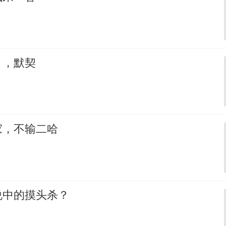
，，默契
家，不输二哈
说中的摸头杀？