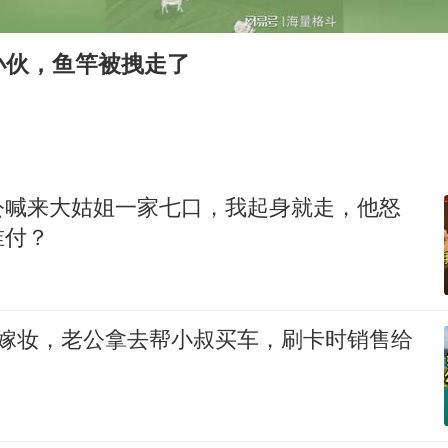
郑丽文：台湾从来没有“独立”过
几元成本的AI广告导致千万市值蒸发
小伙，鱼竿被拽走了
浙江台州《告全体市民书》
酒店回应车内过夜被收150元
上半年国内手机销量TOP30出炉
公喊来大姑姐一家七口，我起身就走，他怒
梁家辉百花奖演讲落泪
谁付？
人民的健康、体质、幸福一脉相承
万嫁妆，老公拿去帮小叔买车，刷卡时销售给