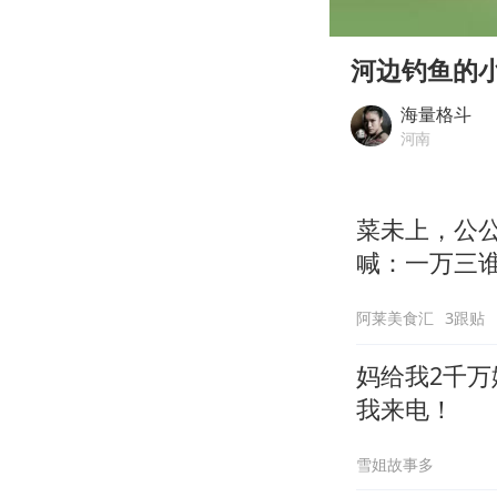
00:00
Play
河边钓鱼的
海量格斗
河南
菜未上，公
喊：一万三
阿莱美食汇
3跟贴
妈给我2千
我来电！
雪姐故事多