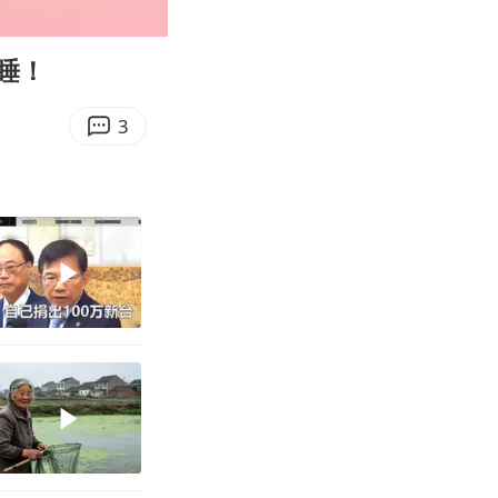
00:12
Enter
fullscreen
睡！
3