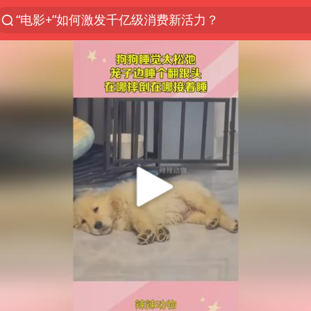
“电影+”如何激发千亿级消费新活力？
全球首个长时储能一体化产业园量产
台风白海豚已进入24小时警戒线
中国女篮70-67险胜尼日利亚女篮
四川宜宾高县4.9级地震致1死
名创优品回应女子吐槽内裤质量差
上海：台风白海豚或将带来龙卷风
出口禁令驱动有色板块大涨
胜宏科技：股票交易异常波动
秋天的第一杯奶茶到底有多火
U17国足点球大战淘汰河床晋级决赛