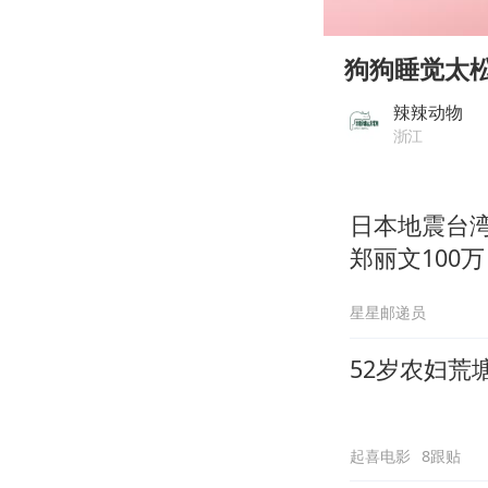
00:00
Play
狗狗睡觉太
辣辣动物
浙江
日本地震台湾
郑丽文100万
星星邮递员
52岁农妇荒
起喜电影
8跟贴