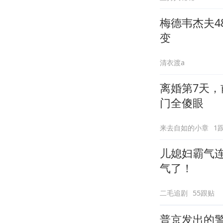
梅德韦杰夫
变
清衣渡a
离婚第7天，
门全傻眼
来去自如的小章
1
儿媳妇霸气
气了！
二毛追剧
55跟贴
普京发出的