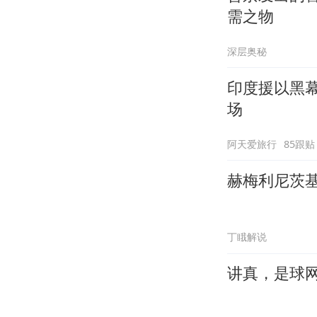
需之物
深层奥秘
印度援以黑
场
阿天爱旅行
85跟贴
赫梅利尼茨
丁睋解说
讲真，是球