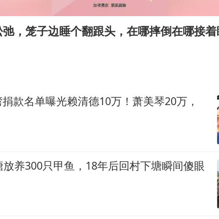
美股存储板块集体大跌
国乒男单横滨冠军赛全军覆没
松弛，笼子边睡个翻跟头，在哪摔倒在哪接着
38岁演员求职万岁山NPC成功
国防部：中国军队坚决反制任何闹海挑衅图谋
日本试射“战斧”导弹，国防部回应
胡彦斌韩磊 谁帮谁
捐款名单曝光赖清德10万！萧美琴20万，
夯实基础开新局
塘放养300只甲鱼，18年后回村下塘瞬间傻眼