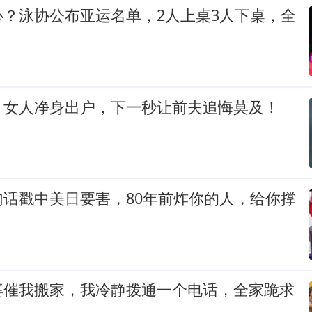
心？泳协公布亚运名单，2人上桌3人下桌，全
，女人净身出户，下一秒让前夫追悔莫及！
句话戳中美日要害，80年前炸你的人，给你撑
婆催我搬家，我冷静拨通一个电话，全家跪求