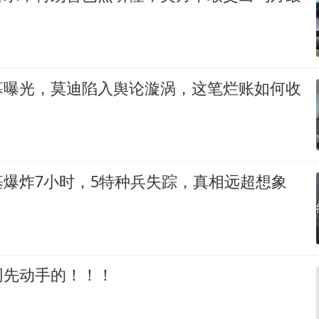
幕曝光，莫迪陷入舆论漩涡，这笔烂账如何收
基爆炸7小时，5特种兵失踪，真相远超想象
网先动手的！！！