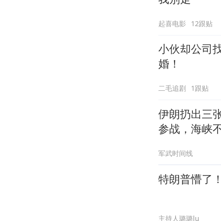
起喜电影
12跟贴
小伙却公司
婚！
二毛追剧
1跟贴
伊朗扔出三
参战，海峡
军武时间线
特朗普懵了
主持人璐璐lu