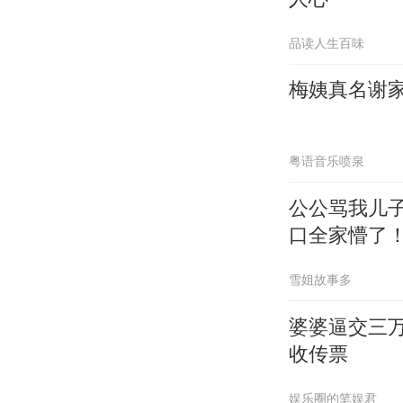
品读人生百味
梅姨真名谢
粤语音乐喷泉
公公骂我儿
口全家懵了
雪姐故事多
婆婆逼交三
收传票
娱乐圈的笔娱君