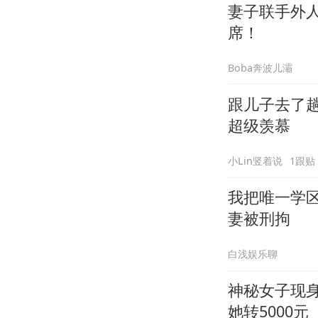
妻子联手外
席！
Boba奔波儿灞
跟儿子去了
超级羡慕
小Lin竖着说
1跟贴
我把唯一学
妻被刑拘
白浅娱乐聊
神秘女子现
她转5000元