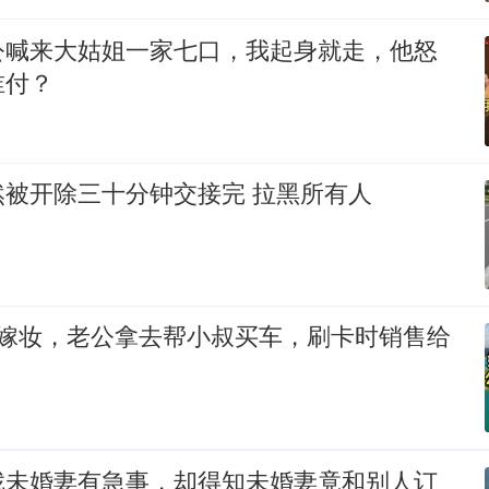
公喊来大姑姐一家七口，我起身就走，他怒
谁付？
然被开除三十分钟交接完 拉黑所有人
万嫁妆，老公拿去帮小叔买车，刷卡时销售给
找未婚妻有急事，却得知未婚妻竟和别人订