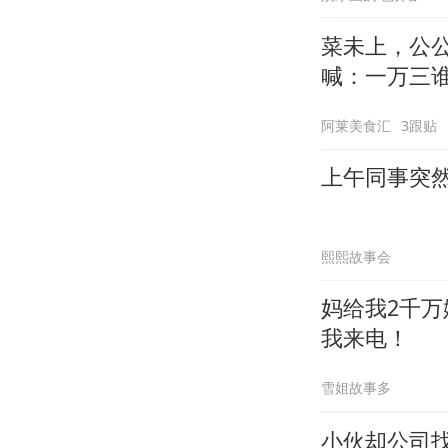
菜未上，公
喊：一万三
阿莱美食汇
3跟贴
上午同事突
熙熙故事会
妈给我2千
我来电！
雪姐故事多
小伙却公司