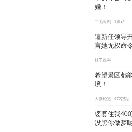
婚！
二毛追剧
1跟贴
遭新任领导
言她无权命
林子说事
希望景区都
境！
大秦论道
472跟贴
婆婆住我40
没黑你做梦