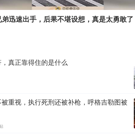
国防部：中国军队坚决反制任何闹海挑衅图谋
我国外贸延续良好增长态势
兄弟迅速出手，后果不堪设想，真是太勇敢了
“新疆阿勒泰八月能滑雪”不实
日本试射“战斧”导弹，国防部回应
胡彦斌韩磊 谁帮谁
胡彦斌获《歌手2026》歌王
符，真正靠得住的是什么
秋天的第一杯奶茶到底有多火
夯实基础开新局
不被重视，执行死刑还被补枪，呼格吉勒图被
贴