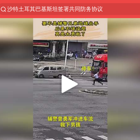
沙特土耳其巴基斯坦签署共同防务协议
“电影+”如何激发千亿级消费新活力？
泉州市委书记张毅恭被查
台风白海豚已进入24小时警戒线
全球首个长时储能一体化产业园量产
上海：台风白海豚或将带来龙卷风
四川宜宾市高县4.9级地震致1人死亡
名创优品回应女子吐槽内裤质量差
中巨芯：上半年归母净利润1405.77万元
中国女篮70-67险胜尼日利亚女篮
U17国足点球大战淘汰河床晋级决赛