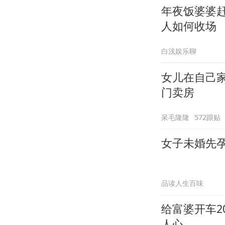
年夜饭婆婆
人如何收场
白浅娱乐聊
女儿在自己
门卖房
呆毛隆隆
572跟贴
女子未婚先
品读人生百味
给富婆开车
人心