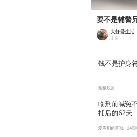
00:00
Play
要不是辅警
大虾爱生活
山东
钱不是护身
蓝猫说剧
临刑前喊冤
捕后的62天
爱看剧的阿峰
34跟