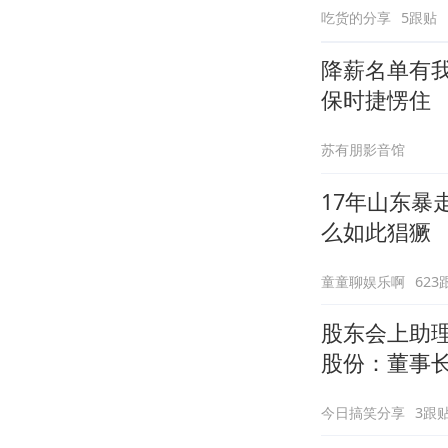
吃货的分享
5跟贴
降薪名单有
保时捷愣住
苏有朋影音馆
17年山东
么如此猖獗
童童聊娱乐啊
623
股东会上助理
股份：董事
今日搞笑分享
3跟