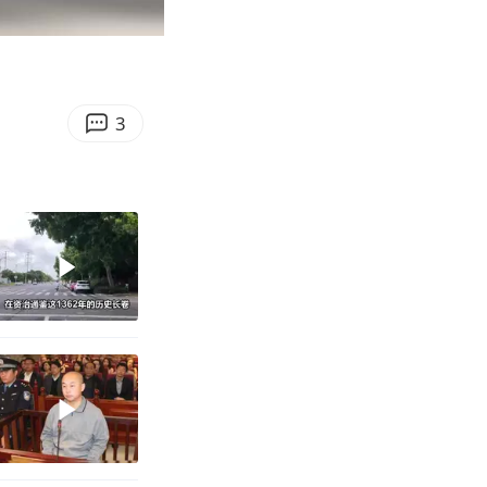
00:09
Enter
fullscreen
3