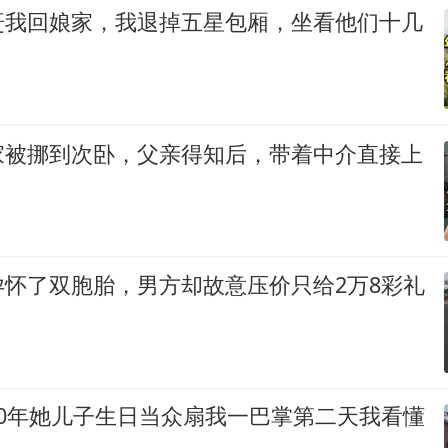
赶我回娘家，我退掉五星包厢，坐看他们十几
家被挪到次卧，父亲得知后，带着中介直接上
孕怀了双胞胎，男方却故意压价只给2万8彩礼
20年她儿子生日当众扇我一巴掌第二天我看懂