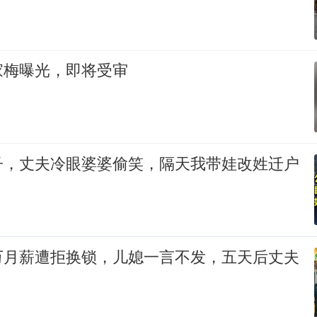
家梅曝光，即将受审
子，丈夫冷眼婆婆偷笑，隔天我带娃改姓迁户
！
万月薪遭拒换锁，儿媳一言不发，五天后丈夫