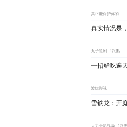
真正能保护你的
真实情况是
丸子追剧
1跟贴
一招鲜吃遍
波妞影视
雪铁龙：开
大力哥影视局
1跟