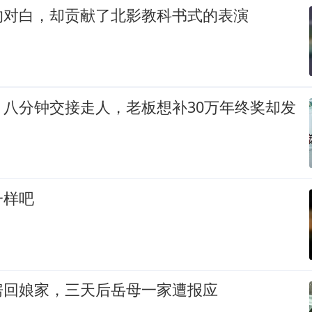
的对白，却贡献了北影教科书式的表演
，八分钟交接走人，老板想补30万年终奖却发
一样吧
房回娘家，三天后岳母一家遭报应