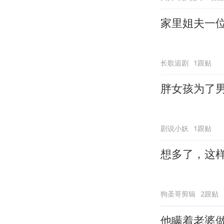
家里姐夫一
长歌追剧
1跟贴
胖女孩为了
剧说小妖
1跟贴
想多了，这
狗圣哥剪辑
2跟贴
他瞒着老婆