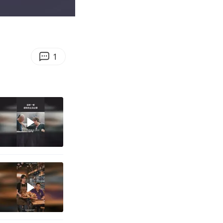
01:27
Enter
fullscreen
1