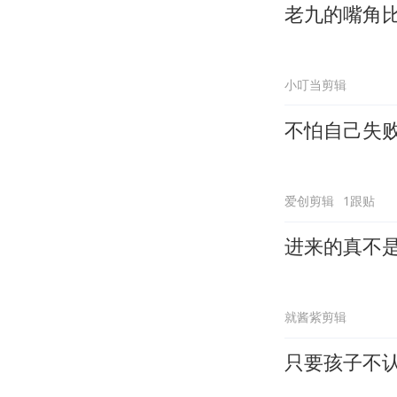
老九的嘴角
小叮当剪辑
不怕自己失
爱创剪辑
1跟贴
进来的真不
就酱紫剪辑
只要孩子不