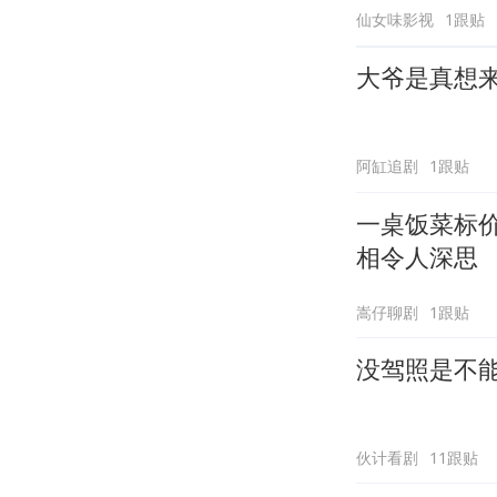
仙女味影视
1跟贴
大爷是真想
阿缸追剧
1跟贴
一桌饭菜标
相令人深思
嵩仔聊剧
1跟贴
没驾照是不
伙计看剧
11跟贴