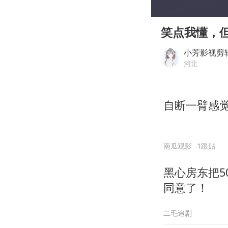
00:00
Play
笑点我懂，
小芳影视剪
河北
自断一臂感
南瓜观影
1跟贴
黑心房东把5
同意了！
二毛追剧