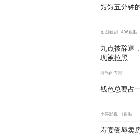
短短五分钟
图图看剧
496跟贴
九点被辞退
现被拉黑
时尚的弄潮
钱色总要占
小溪影视
1跟贴
寿宴受辱卖