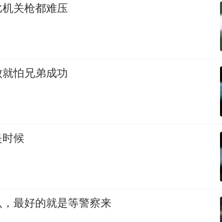
比机关枪都难压
败就怕兄弟成功
是时候
认，最好的就是等警察来