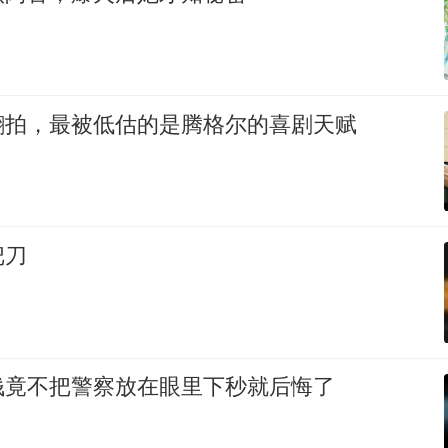
翻拍，最被低估的是腾格尔的喜剧天赋
把刀
钱竟不把警察放在眼里下秒就后悔了