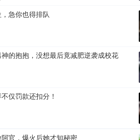
位，急你也得排队
男神的抱抱，没想最后竟减肥逆袭成校花
样不仅罚款还扣分！
做阿官，爆火后她才知秘密