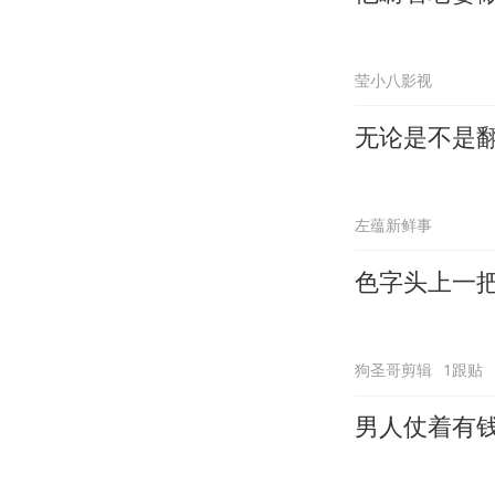
莹小八影视
无论是不是
左蕴新鲜事
色字头上一
狗圣哥剪辑
1跟贴
男人仗着有