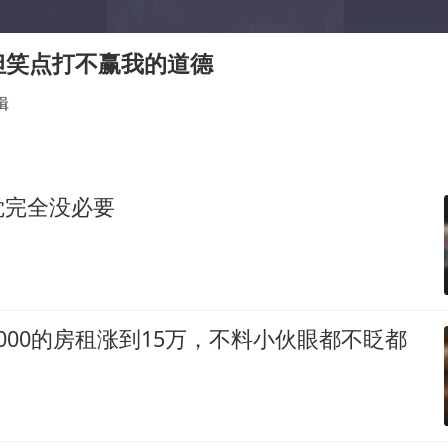
“深圳地面沉降致车辆损坏”不实
泰国一女公务员妆容引争议 本人回应
但笑点打不赢我的道德
女子利用漏洞0元薅走3000多件家电
辑
80后女柜员逆袭成4200亿银行副行长
27岁女子成组织卖淫集团主犯被通缉
24小时不关空调 电费会更低吗
觉完全没必要
东方甄选被判赔偿江小白30万元
奋进开新局 实干挑大梁
000的房租涨到15万，不料小伙眼都不眨都