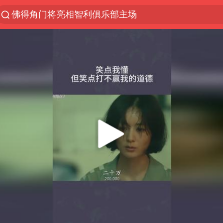
佛得角门将亮相智利俱乐部主场
以“新”破局 首发经济点亮城市消费活力
中方回应是否在太平洋海底开采稀土
看守所辅警收受10万获刑1年
宇树科技发行价格150.80元/股
宇树科技王兴兴身家有望超200亿元
五粮液渠道价一箱上涨近百元
CIA被曝已秘密设立古巴工作组
法国将禁止“未经同意的电话营销”
吉林一“温度计大楼”读数爆表
贵州轮胎子公司获美国退税8136万