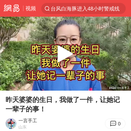
视频
台风白海豚进入48小时警戒线
以“新”破局 首发经济点亮城市消费活力
中方回应是否在太平洋海底开采稀土
宇树科技发行价格150.80元/股
外交部发言人就广岛核爆81周年等答记者问
吉林一“温度计大楼”读数爆表
台风白海豚影响中国已成定局
00:00
04:11
法国下周开始禁止未经同意的电话营销
Play
Ent
full
多地要求领导干部带头休假
昨天婆婆的生日，我做了一件，让她记
一辈子的事！
27岁女子成组织卖淫集团主犯被通缉
我国编制完成新版全月地质图
一言手工
0
山东