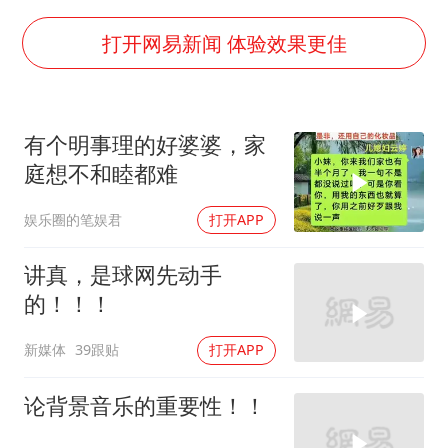
U17国足1分钟轰2球
中国“五箭齐发”反制美国
打开网易新闻 体验效果更佳
女子利用漏洞0元薅走3000多件家电
泰国一女公务员妆容引争议 本人回应
有个明事理的好婆婆，家
郑国霖回应去景区上班被保安拦下
庭想不和睦都难
感觉全东北都在等7号
娱乐圈的笔娱君
打开APP
80后女柜员逆袭成4200亿银行副行长
奋进开新局 实干挑大梁
讲真，是球网先动手
的！！！
新媒体
39跟贴
打开APP
论背景音乐的重要性！！