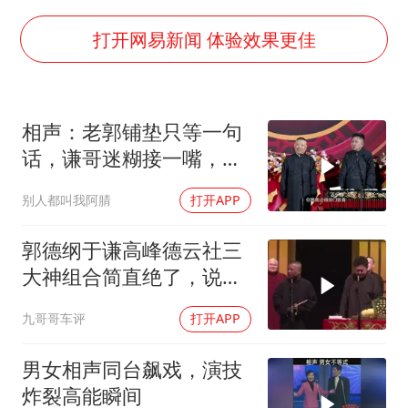
中国养老床位“三连降”
五粮液渠道价一箱上涨近百元
打开网易新闻 体验效果更佳
贵州轮胎子公司获美国退税8136万
郑国霖回应去景区上班被保安拦下
相声：老郭铺垫只等一句
CIA被曝已秘密设立古巴工作组
话，谦哥迷糊接一嘴，包
奋进开新局 实干挑大梁
袱瞬间完成升华
别人都叫我阿腈
打开APP
郭德纲于谦高峰德云社三
大神组合简直绝了，说学
逗唱全齐活了！
九哥哥车评
打开APP
男女相声同台飙戏，演技
炸裂高能瞬间