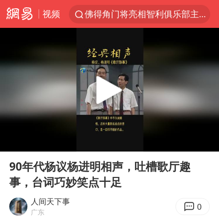
视频
佛得角门将亮相智利俱乐部主场
宇树科技发行价格150.80元/股
看守所辅警收受10万获刑1年
U17国足1分钟轰2球
法国将禁止“未经同意的电话营销”
今年已有4位周星驰电影配角去世
“China Cool”成海外热词
00:00
13:14
房主任回应争议
Play
Ent
full
把党建设得更加坚强有力
90年代杨议杨进明相声，吐槽歌厅趣
事，台词巧妙笑点十足
41岁女子为鼓励女儿考上985研究生
宇树科技王兴兴身家有望超200亿元
人间天下事
0
广东