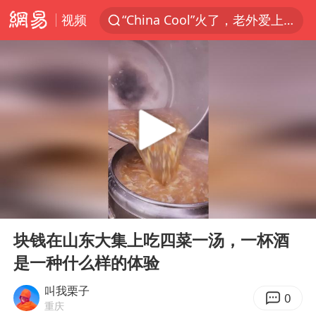
视频
“China Cool”火了，老外爱上中国避暑游
香港宏福苑火灾或由烟头引起
浙江台州《告全体市民书》
美拟年底前首次测试“金穹”反导系统
四川宜宾3.4级地震
网约车司机充电时猝死保险拒赔
陕西柞水泥石流已致2死 仍有1人失联
00:00
03:30
泰国初中生饮弹自尽前开了26枪
Play
Ent
full
多所高校取消艺考
块钱在山东大集上吃四菜一汤，一杯酒
是一种什么样的体验
店主称换“青海拉面”招牌后生意更好
伊斯兰版北约来了吗
叫我栗子
0
重庆