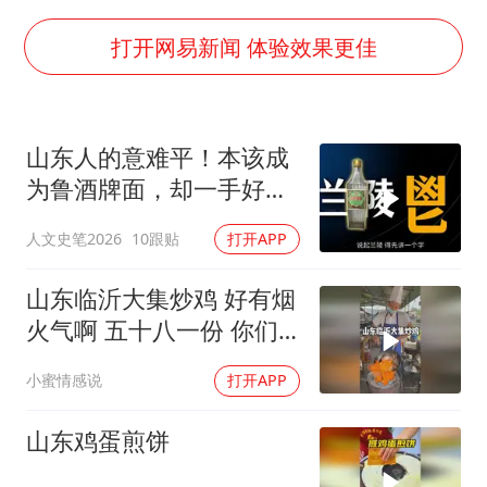
上半年国内居民出游人次34.63亿
22岁女生独闯南太行失联12天
打开网易新闻 体验效果更佳
薛之谦杭州站演唱会取消
张本智和：零封向鹏不意外
山东人的意难平！本该成
今年第二强台风将带来多大影响
为鲁酒牌面，却一手好牌
“准2万亿”之城点名支持三所大学
打稀烂 #兰陵酒 #山东 #
人文史笔2026
10跟贴
打开APP
山东白酒 #白酒文化 #酒
习近平心系体育强国建设
文化
山东临沂大集炒鸡 好有烟
火气啊 五十八一份 你们
感觉值不值～
小蜜情感说
打开APP
山东鸡蛋煎饼