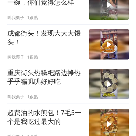
一碗，你们觉得怎么样
叫我栗子
1跟贴
成都街头！发现大大大馒
头！
叫我栗子
1跟贴
重庆街头热糍粑路边摊热
乎乎糯叽叽好好吃
叫我栗子
1跟贴
超费油的水煎包！7毛5一
个是我吃过最大的