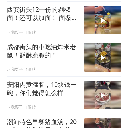
西安街头12一份的剁椒
面！还可以加面！ 面条好
劲道
叫我栗子
1跟贴
成都街头的小吃油炸米老
鼠！酥酥脆脆的！
叫我栗子
1跟贴
安阳内黄灌肠，10块钱一
碗，你们觉得怎么样
叫我栗子
1跟贴
潮汕特色早餐猪血汤，20