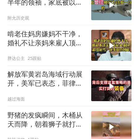
半年的领袖，家底被以色
列摸得一干二净
附允历史观
啃老住妈房嫌妈不干净，
婚礼不让亲妈来雇人顶
包，超哥怒骂
胖达公主
25跟贴
解放军黄岩岛海域行动展
开，美军已表态，菲律宾
支撑几何
越过海面
野猪的发疯瞬间，木桶从
天而降，朝着狮子就打去
知道自己玩大了