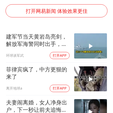
曝美拒绝乌增购“爱国者”导弹请求
公司“上四休三”但要降薪1000元
打开网易新闻 体验效果更佳
改名后的“青海拉面”店
女孩南太行山失联超11天 直击搜寻
建军节当天黄岩岛亮剑，
中国女篮热身赛7日将战尼日利亚
解放军海警同时出手，菲
东方之约 相约未来
律宾的挑衅该收场了
环球谈军武
打开APP
菲律宾疯了，中方更狠的
来了
离开地球a
打开APP
夫妻闹离婚，女人净身出
户，下一秒让前夫追悔莫