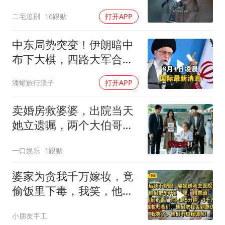
及！
二毛追剧
16跟贴
打开APP
中东局势突变！伊朗暗中
布下大棋，四路大军合
围，特朗普面临死局
潘蠸旅行浪子
打开APP
卖婚房救婆婆，出院当天
她立遗嘱，两个大伯哥傻
眼
一口娱乐
1跟贴
婆家为贪我千万嫁妆，竟
偷饭里下毒，我笑，他们
却不知我调包！
小朋友手工