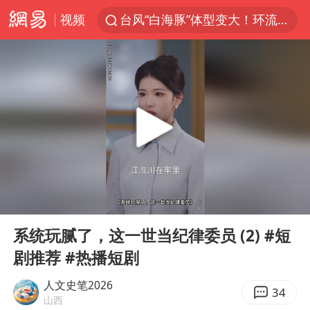
视频
台风“白海豚”体型变大！环流面积接近13个浙江那么大
女子开一天一夜空调后二氧化碳中毒
汪峰阻止14岁女儿买大牌
我国货物贸易进出口超30万亿元
泰国校园枪击案死亡人数升至7人
泰国枪击案凶手先杀祖父母后行凶
王力宏演唱会黄牛带观众藏匿被查获
00:00
21:18
带薪错峰休假通知引争议 河南回应
Play
Ent
full
四川宜宾市高县发生4.9级地震
系统玩腻了，这一世当纪律委员 (2) #短
剧推荐 #热播短剧
陕西省委书记赶赴柞水县杏坪镇
女孩摆摊卖菌子时收到北大通知书
人文史笔2026
34
山西