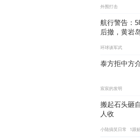
外围打击
航行警告：5
后撤，黄岩
环球谈军武
泰方拒中方
宸宸的发明
搬起石头砸
人收
小陆搞笑日常
1跟