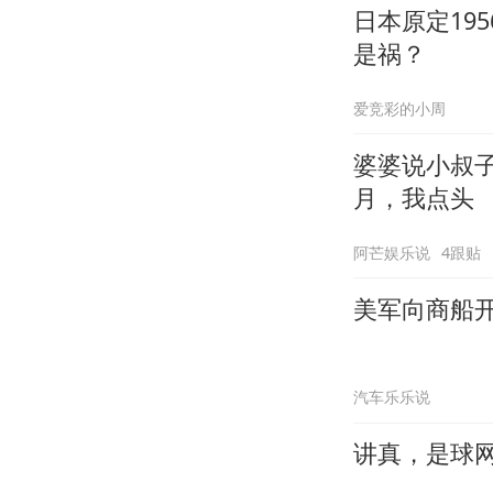
日本原定19
是祸？
爱竞彩的小周
婆婆说小叔
月，我点头
阿芒娱乐说
4跟贴
美军向商船
汽车乐乐说
讲真，是球