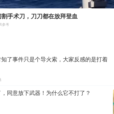
女子利用漏洞0元薅走3000多件家电
金饰克价大幅跳涨
切割手术刀，刀刀都在放拜登血
关之琳否认与27岁模特的恋情
供参考
多地要求领导干部带头休假
对话重庆地铁吐血女孩
奋进开新局 实干挑大梁
竹知了事件只是个导火索，大家反感的是打着
贴
了，同意放下武器！为什么它不打了？