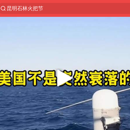
昆明石林火把节
我国编制完成新版全月地质图
宇树科技发行价格150.80元/股
江钨装备：无注入矿山资产安排
台风白海豚即将进入48小时警戒线
官方回应献血屋不让市民入内躲雨
郑国霖回应去景区上班被保安拦下
80后女柜员逆袭成4200亿银行副行长
感觉全东北都在等7号
中央气象台发布台风黄色预警
扎哈罗娃批广岛市长不提美国原子弹