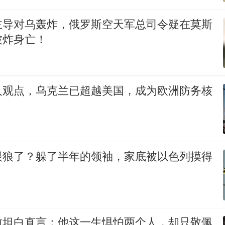
主导对乌轰炸，俄罗斯空天军总司令疑在莫斯
被炸身亡！
人观点，乌克兰已超越美国，成为欧洲防务核
眼狼了？躲了半年的领袖，家底被以色列摸得
前坦白直言：他这一生惧怕两个人，却只敬佩