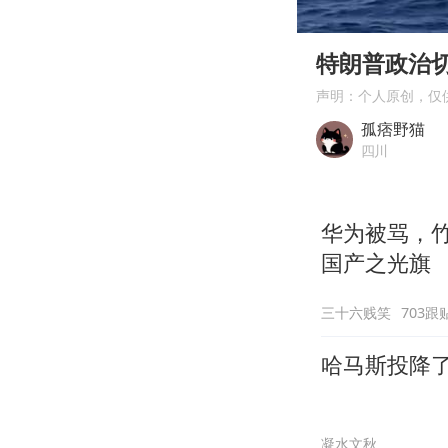
00:00
Play
特朗普政治
声明：个人原创，仅
孤痞野猫
四川
华为被骂，
国产之光旗
三十六贱笑
703跟
哈马斯投降
凝水文秋