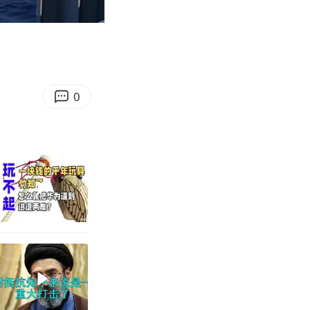
06:08
Enter
fullscreen
0