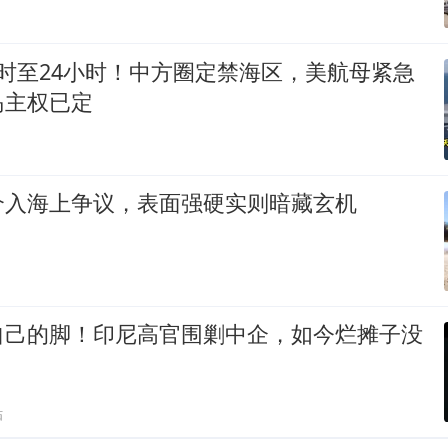
时至24小时！中方圈定禁海区，美航母紧急
岛主权已定
介入海上争议，表面强硬实则暗藏玄机
自己的脚！印尼高官围剿中企，如今烂摊子没
贴