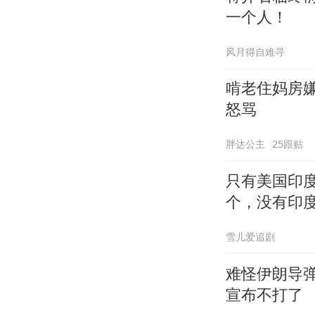
一个人！
风月得自难寻
啃老住妈房
怒骂
胖达公主
25跟贴
只有美国印
个，没有印
雪儿爱追剧
难怪伊朗导
宣布不打了