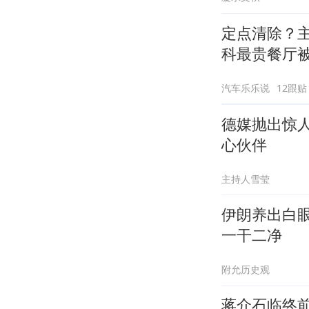
定点清除？
科最贵餐厅
汽车乐乐说
12跟贴
德媒抛出惊
心伙伴
主持人雪莹
伊朗养出白
一干二净
附允历史观
蒋介石临终