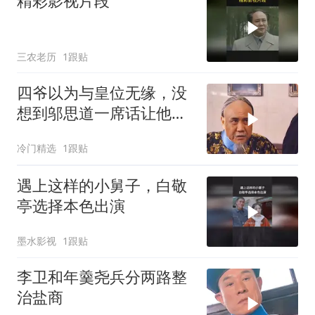
精彩影视片段
三农老历
1跟贴
四爷以为与皇位无缘，没
想到邬思道一席话让他醍
醐灌顶
冷门精选
1跟贴
遇上这样的小舅子，白敬
亭选择本色出演
墨水影视
1跟贴
李卫和年羹尧兵分两路整
治盐商