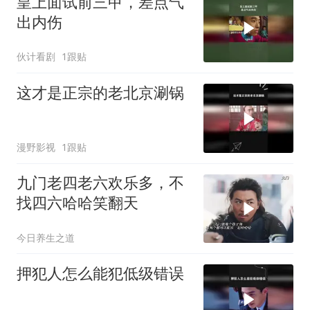
皇上面试前三甲，差点气
出内伤
伙计看剧
1跟贴
这才是正宗的老北京涮锅
漫野影视
1跟贴
九门老四老六欢乐多，不
找四六哈哈笑翻天
今日养生之道
押犯人怎么能犯低级错误