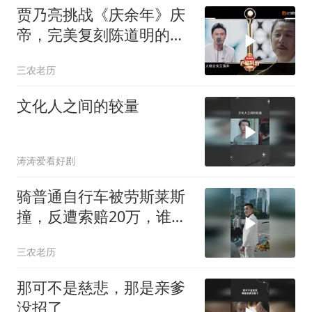
贾乃亮挑战《庆余年》庆
帝，完美复刻陈道明的台
词腔调，帝王气场尽数展
三农老历
现
文化人之间的较量
涛涛爱看好剧
骑普通自行车被劳斯莱斯
撞，反遭索赔20万，谁知
自行车值3000万
三农老历
那可不是慈悲，那是亲爹
没招了