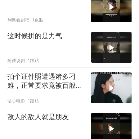
利奥看剧吧
1跟贴
这时候拼的是力气
阿佳说剧
1跟贴
拍个证件照遭遇诸多刁
难，正常要求竟被百般推
诿，实在让人忍无可忍 (1)
话心电影
1跟贴
敌人的敌人就是朋友