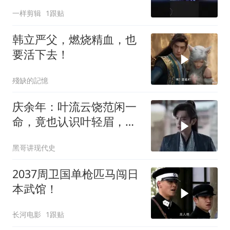
一样剪辑
1跟贴
韩立严父，燃烧精血，也
要活下去！
殘缺的記憶
庆余年：叶流云饶范闲一
命，竟也认识叶轻眉，下
秒一句话点醒范闲
黑哥讲现代史
2037周卫国单枪匹马闯日
本武馆！
长河电影
1跟贴