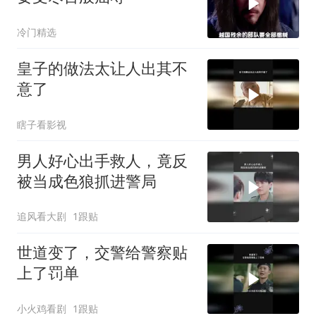
冷门精选
皇子的做法太让人出其不
意了
瞎子看影视
男人好心出手救人，竟反
被当成色狼抓进警局
追风看大剧
1跟贴
世道变了，交警给警察贴
上了罚单
小火鸡看剧
1跟贴