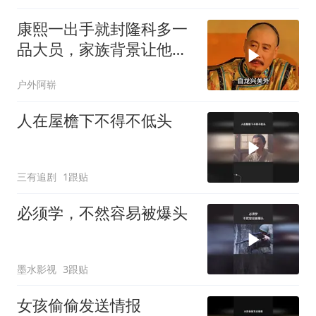
康熙一出手就封隆科多一
品大员，家族背景让他平
步青云
户外阿崭
人在屋檐下不得不低头
三有追剧
1跟贴
必须学，不然容易被爆头
墨水影视
3跟贴
女孩偷偷发送情报