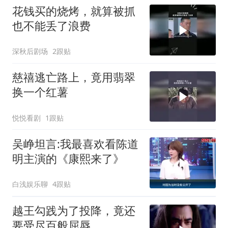
花钱买的烧烤，就算被抓
也不能丢了浪费
深秋后剧场
2跟贴
慈禧逃亡路上，竟用翡翠
换一个红薯
悦悦看剧
1跟贴
吴峥坦言:我最喜欢看陈道
明主演的《康熙来了》
白浅娱乐聊
4跟贴
越王勾践为了投降，竟还
要受尽百般屈辱