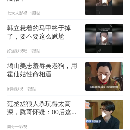
七大人影视
1跟贴
韩立悬着的马甲终于掉
了，要不要这么尴尬
好运影视吧
1跟贴
鸠山美志羞辱吴老狗，用
霍仙姑性命相逼
剧咖影视
1跟贴
范丞丞狼人杀玩得太高
深，腾哥怀疑：00后这么
强？
周哥一影视