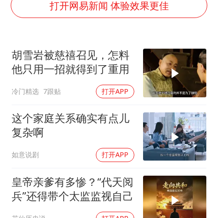
杭州全市有序停课
打开网易新闻 体验效果更佳
36岁男演员成景区NPC后人气爆棚
“不怕六爷挂得多 就怕六爷挂一颗”
胡雪岩被慈禧召见，怎料
全民健身事业高质量发展
他只用一招就得到了重用
梁家辉百花奖演讲落泪
冷门精选
7跟贴
打开APP
乐享全民健身 共筑健康中国
这个家庭关系确实有点儿
复杂啊
如意说剧
打开APP
皇帝亲爹有多惨？“代天阅
兵”还得带个太监监视自己