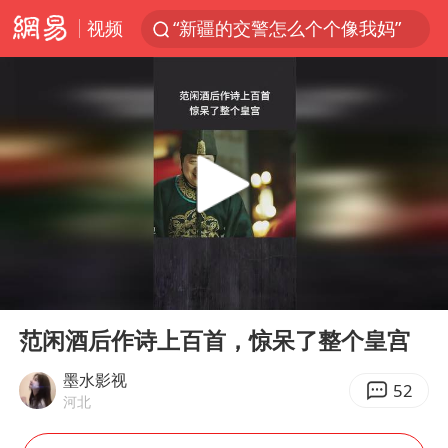
视频
“新疆的交警怎么个个像我妈”
西湖突现狂风暴雨 游客瞬间被浇透
香港正式允许“拒绝抢救”
白海豚将正面袭击贯穿浙江
情侣平潭拍日出坠崖1死1伤
《欢迎来龙餐馆》口碑
微信又有新功能，你可以“撤回”你的撤回了！
00:00
05:47
郑丽文：台湾从来没有“独立”过
Play
Ent
full
几元成本的AI广告导致千万市值蒸发
范闲酒后作诗上百首，惊呆了整个皇宫
酒店回应车内过夜被收150元
墨水影视
52
河北
商场现钱学森巨幅海报 负责人回应