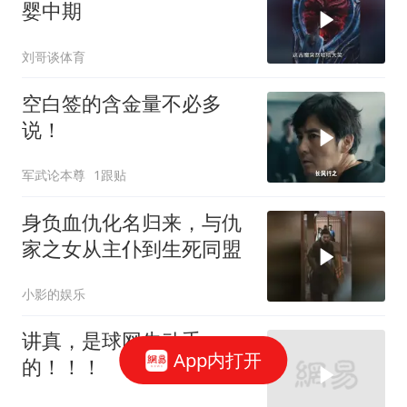
婴中期
刘哥谈体育
空白签的含金量不必多
说！
军武论本尊
1跟贴
身负血仇化名归来，与仇
家之女从主仆到生死同盟
小影的娱乐
讲真，是球网先动手
App内打开
的！！！