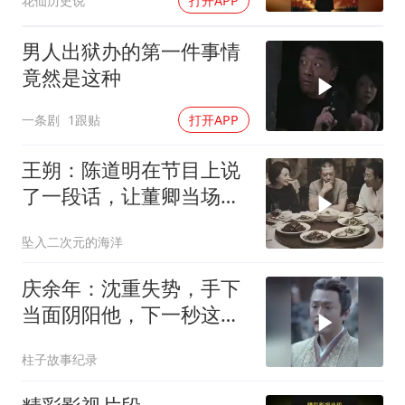
花仙历史说
打开APP
男人出狱办的第一件事情
竟然是这种
一条剧
1跟贴
打开APP
王朔：陈道明在节目上说
了一段话，让董卿当场愣
住 (1)
坠入二次元的海洋
庆余年：沈重失势，手下
当面阴阳他，下一秒这幕
让他当场吓坏
柱子故事纪录