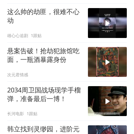
这么帅的劫匪，很难不心
动
雄心心追剧
1跟贴
悬案告破！抢劫犯旅馆吃
面，一瓶酒暴露身份
次元君情感
2034周卫国战场现学手榴
弹，准备最后一博！
长河电影
1跟贴
韩立找到灵缈园，进阶元