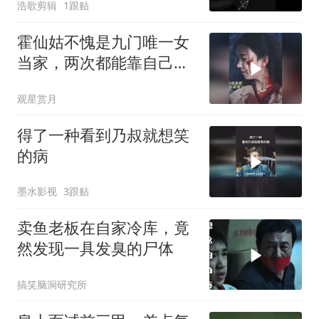
浩歌剪辑
1跟贴
霍仙姑不愧是九门唯一女
当家，两次都能靠自己逆
风翻盘，掌权服众
观星赏月
得了一种看到乃叔就想笑
的病
墨水影视
3跟贴
卖鱼老板在自家冷库，竟
然发现一具发臭的尸体
搞笑脑洞研究所