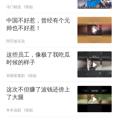
冷门精选
1跟贴
中国不好惹，曾经有个元
帅也不好惹！
阿芒娱乐说
这些员工，像极了我吃瓜
时候的样子
辰晓星看剧
1跟贴
这次不但赚了波钱还傍上
了大腿
冬冬说剧
1跟贴