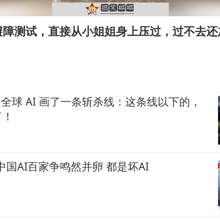
实探山东最热的“中国蔬菜之乡”
女子开一天一夜空调后二氧化碳中毒
避障测试，直接从小姐姐身上压过，过不去还
粉笔发布“自曝式”公开信
奋进开新局 实干挑大梁
k 给全球 AI 画了一条斩杀线：这条线以下的，
了！
中国AI百家争鸣然并卵 都是坏AI