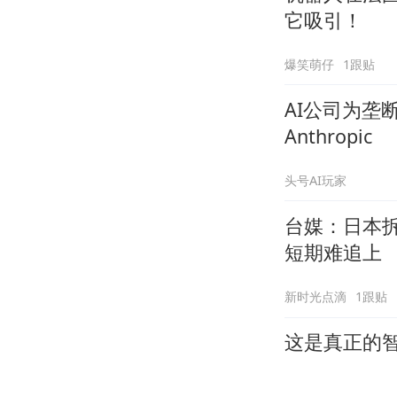
它吸引！
爆笑萌仔
1跟贴
AI公司为垄
Anthropic
头号AI玩家
台媒：日本
短期难追上
新时光点滴
1跟贴
这是真正的