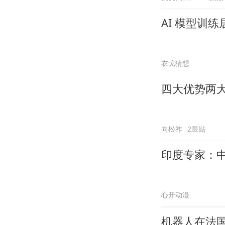
AI 模型训
衣戈猜想
四大优势两大
向松祚
2跟贴
印度专家：中
心开动漫
机器人在法