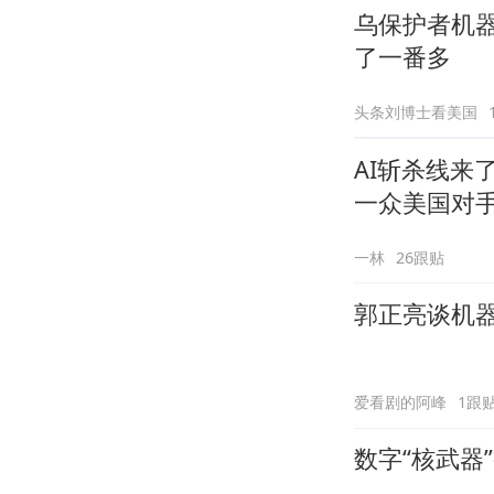
乌保护者机器
了一番多
头条刘博士看美国
AI斩杀线来
一众美国对
一林
26跟贴
郭正亮谈机
爱看剧的阿峰
1跟
数字“核武器