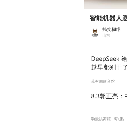
00:00
Play
智能机器人
搞笑糊糊
山东
DeepSee
趁早都别干
苏有朋影音馆
8.3郭正亮：
动漫跳舞姬
6跟贴