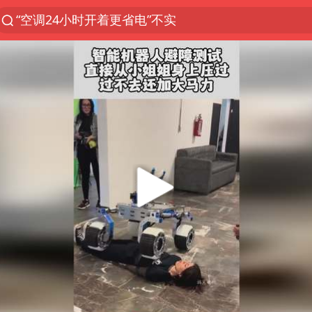
1岁宝宝碰坏纸巾盒 宝妈被索赔924元
台风白海豚环流面积近似13个浙江
Meta被判支付5.67亿美元
台风白海豚逼近 暴雨大暴雨来袭
发行市值610亿 谁是宇树科技背后赢家
公司“上四休三”但要降薪1000元
47岁妈妈突然产女 26岁女儿：很震惊
OpenAI为免费用户升级GPT-5.6 Luna
美媒称美国想用战术核武器对抗中俄
中国稀土盘中涨停
日本广岛民众举行游行反对政府行径