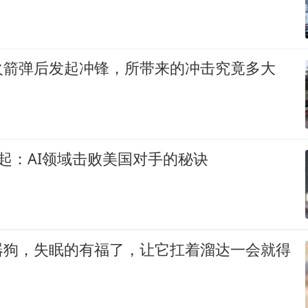
火箭弹后发起冲锋，所带来的冲击究竟多大
k崛起：AI领域击败美国对手的秘诀
器狗，失眠的有福了，让它扛着溜达一会就得