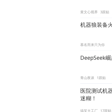
黄文心视界
3跟贴
机器狼装备
慕名而来只为你
DeepSee
青山夜谈
1跟贴
医院测试机
迷糊！
搞笑大工厂
17跟贴