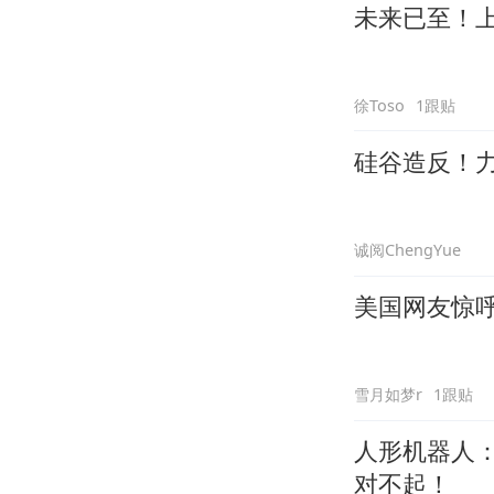
未来已至！
徐Toso
1跟贴
硅谷造反！力
诚阅ChengYue
美国网友惊
雪月如梦r
1跟贴
人形机器人
对不起！