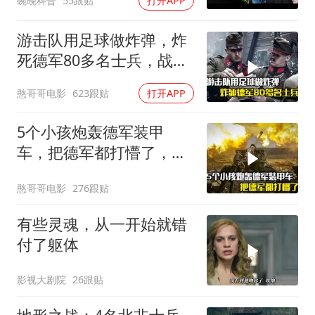
碗晚科普
55跟贴
打开APP
游击队用足球做炸弹，炸
死德军80多名士兵，战争
片
憨哥哥电影
623跟贴
打开APP
5个小孩炮轰德军装甲
车，把德军都打懵了，战
争片
憨哥哥电影
276跟贴
有些灵魂，从一开始就错
付了躯体
影视大剧院
26跟贴