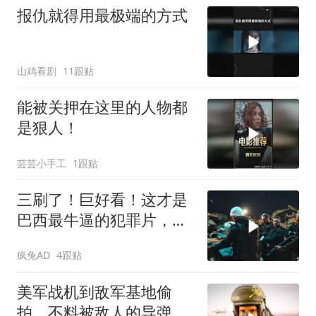
报仇就得用最极端的方式
山鸡看剧
11跟贴
能被关押在这里的人物都
是狠人！
芸芸小手工
1跟贴
三刷了！巨好看！这才是
巴西最牛逼的犯罪片，史
上最狠辣的悍匪！
疯兔AD
4跟贴
美军战机到敌军基地偷
拍，不料被敌人的导弹锁