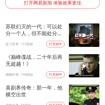
以军士兵把枪口对准中国记者
打开网易新闻 体验效果更佳
笔试第一被劝弃考涉事副校长被撤职
构建更高水平的全民健身公共服务体系
苏联幻灭的一代：可以处
萌娃帮爷爷脱玉米 卖力干活超可爱
分一个人，但不能处分一
灌溉水坝被隔成鱼塘 村民投诉20余年
种渴望
捉刀世界
157跟贴
打开APP
奋力开创中国式现代化建设新局面
《巅峰谍战，二十年后再
无超越！》
碗晚科普
144跟贴
打开APP
喜剧界传奇：那一年，他
横空出世