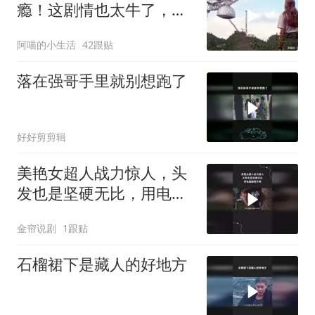
瘾！这剧情也太牛了，连
看五遍巨震撼！
阿喵的小生活
42跟贴
落在强哥手里就别想跑了
好好剪剪辑
美艳女超人战力惊人，头
发也是坚硬无比，用电锯
都锯不断
金帘说剧
1跟贴
石榴裙下是藏人的好地方