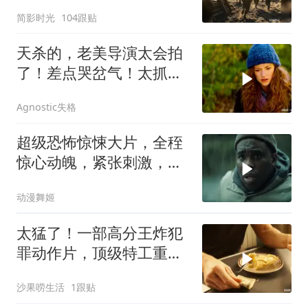
登陆作战体系
简影时光
104跟贴
天杀的，老美导演太会拍
了！差点哭岔气！太抓心
了！看一次哭一次
Agnostic失格
超级恐怖惊悚大片，全秷
惊心动魄，紧张刺激，值
得一看！
动漫舞姬
太猛了！一部高分王炸犯
罪动作片，顶级特工重出
江湖，场面太燃了
沙果唠生活
1跟贴