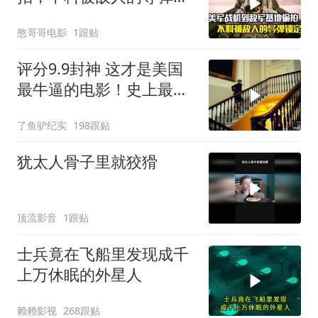
定，战争片
憨哥哥电影
1跟贴
评分9.9封神 这才是美国
最牛逼的电影！史上最高
智商的天才律师！
了鱼驴纪实
198跟贴
犹太人骨子里就狡猾
顶流影音
1跟贴
士兵竟在飞船里发现成千
上万休眠的外星人
赖赖影视
268跟贴