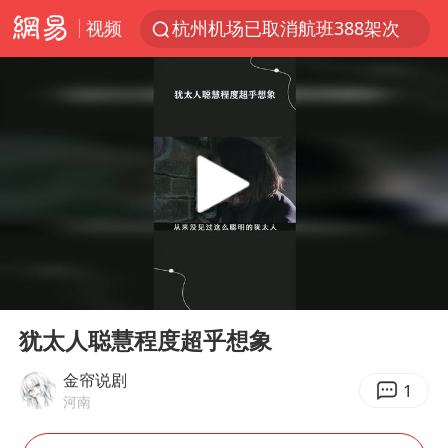
视频
杭州机场已取消航班388架次
中国籍豪华游艇富商之子在泰国被杀
王艺迪无缘横滨赛决赛
浙江省委书记王浩再调度：该停下的坚决停下来，让社会面静下来
《披荆斩棘2026》阵容官宣
中国第1高楼阻尼器摆动明显
国足U17与阿森纳决赛取消 并列冠军
00:00
01:32
《龙餐馆》 冲奖
Play
Ent
full
上门女婿出轨女邻居多年被判重婚罪
犹太人聪慧程度超乎想象
2025年小学教师减少13.19万
金帘说剧
1
河南
女子发现前夫婚内与第三者育子