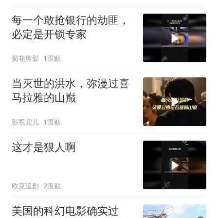
每一个敢抢银行的劫匪，
必定是开锁专家
菊花剪影
1跟贴
当灭世的洪水，弥漫过喜
马拉雅的山巅
影视宠儿
1跟贴
这才是狠人啊
欧克追剧
2跟贴
美国的科幻电影确实过