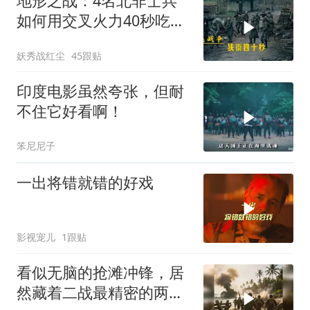
地形之战：4名北非士兵
如何用交叉火力40秒吃掉
16名德军？
妖秀战红尘
45跟贴
印度电影虽然夸张，但耐
不住它好看啊！
笨尼尼子
一出将错就错的好戏
影视宠儿
1跟贴
看似无脑的抢滩冲锋，居
然藏着二战最精密的两栖