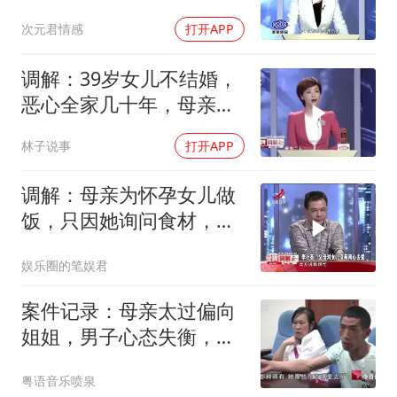
亲：离婚，我供她
次元君情感
打开APP
调解：39岁女儿不结婚，
恶心全家几十年，母亲要
拿回全部读书钱
林子说事
打开APP
调解：母亲为怀孕女儿做
饭，只因她询问食材，女
儿竟骂她白痴
娱乐圈的笔娱君
案件记录：母亲太过偏向
姐姐，男子心态失衡，直
言瞧不起母亲的德性
粤语音乐喷泉