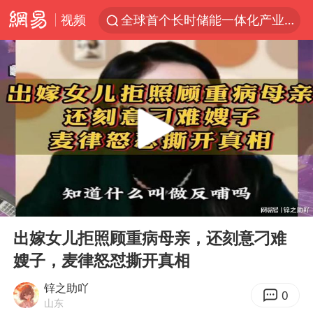
视频
全球首个长时储能一体化产业园量产
台风白海豚已进入24小时警戒线
中国女篮70-67险胜尼日利亚女篮
名创优品回应女子吐槽内裤质量差
四川宜宾市高县4.9级地震致1人死亡
台风白海豚或吞并鲸鱼 登陆地点更新
胜宏科技：股票交易异常波动
00:00
09:35
出口禁令驱动有色板块大涨
Play
Ent
full
秋天的第一杯奶茶到底有多火
出嫁女儿拒照顾重病母亲，还刻意刁难
嫂子，麦律怒怼撕开真相
U17国足点球大战淘汰河床晋级决赛
国防部：中国军队坚决反制任何闹海挑衅图谋
锌之助吖
0
山东