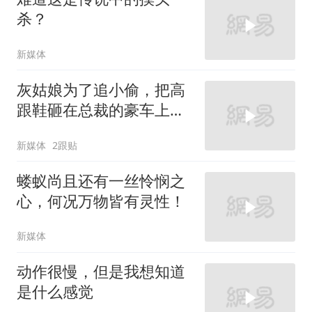
杀？
新媒体
灰姑娘为了追小偷，把高
跟鞋砸在总裁的豪车上，
太霸气了
新媒体
2跟贴
蝼蚁尚且还有一丝怜悯之
心，何况万物皆有灵性！
新媒体
动作很慢，但是我想知道
是什么感觉