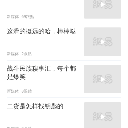
新媒体
69跟贴
这滑的挺远的哈，棒棒哒
新媒体
2跟贴
战斗民族糗事汇，每个都
是爆笑
新媒体
8跟贴
二货是怎样找钥匙的