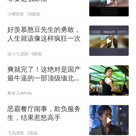
小椰剪影
28跟贴
好羡慕憨豆先生的勇敢，
人生就该像这样疯狂一次
柒小七追剧
4跟贴
爽就完了！这绝对是国产
最牛逼的一部顶级缅北犯
罪电影，全程高能
希奈儿White
恶霸餐厅闹事，欺负服务
生，结果惹怒高手
飞鸟潜影
2跟贴