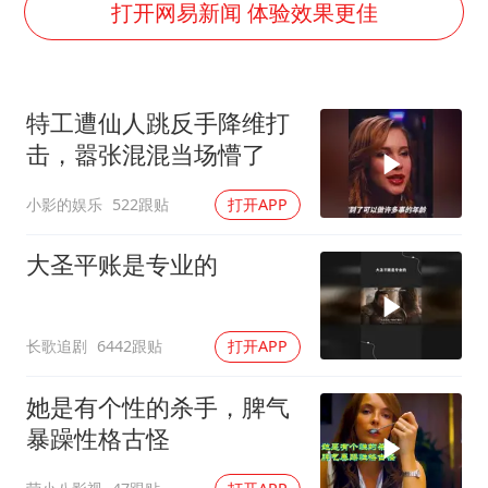
泰国一女公务员妆容引争议 本人回应
打开网易新闻 体验效果更佳
关之琳否认与27岁模特的恋情
多地要求领导干部带头休假
特工遭仙人跳反手降维打
对话重庆地铁吐血女孩
击，嚣张混混当场懵了
中方回应日本广岛核爆81周年
小影的娱乐
522跟贴
打开APP
中国五箭齐发反制美国
奋进开新局 实干挑大梁
大圣平账是专业的
长歌追剧
6442跟贴
打开APP
她是有个性的杀手，脾气
暴躁性格古怪