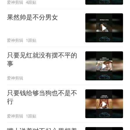
爱神剪辑
4跟贴
果然帅是不分男女
爱神剪辑
1跟贴
只要见红就没有摆不平的
事
爱神剪辑
只要钱给够当狗也不是不
行
爱神剪辑
1跟贴