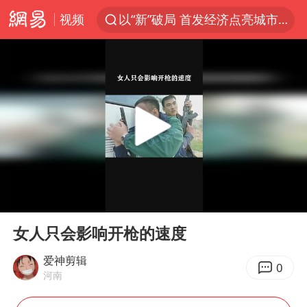
视频
以“新”破局 首发经济点亮城市消费活力
宇树科技发行价格150.80元/股
我国编制完成新版全月地质图
台风白海豚即将进入48小时警戒线
郑国霖回应去景区上班被保安拦下
中央气象台发布台风黄色预警
80后女柜员逆袭成4200亿银行副行长
00:00
02:10
感觉全东北都在等7号
Play
Ent
full
扎哈罗娃批广岛市长不提美国原子弹
女人只会影响开枪的速度
女子利用漏洞0元薅走3000多件家电
爱神剪辑
0
河南
金饰克价大幅跳涨