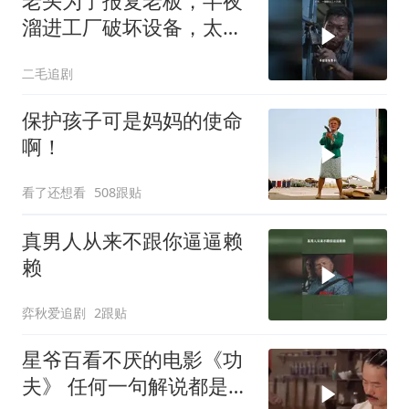
老头为了报复老板，半夜
溜进工厂破坏设备，太黑
心了！
二毛追剧
保护孩子可是妈妈的使命
啊！
看了还想看
508跟贴
真男人从来不跟你逼逼赖
赖
弈秋爱追剧
2跟贴
星爷百看不厌的电影《功
夫》 任何一句解说都是对