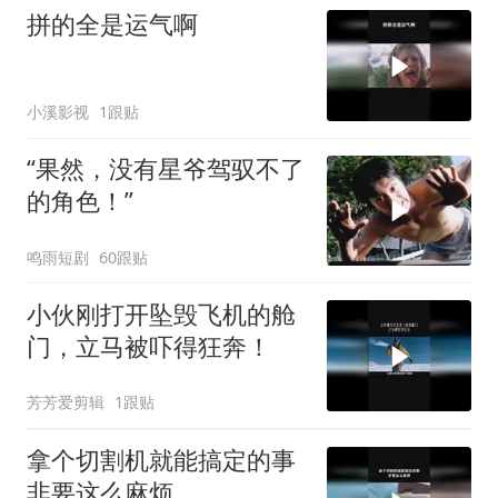
拼的全是运气啊
小溪影视
1跟贴
“果然，没有星爷驾驭不了
的角色！”
鸣雨短剧
60跟贴
小伙刚打开坠毁飞机的舱
门，立马被吓得狂奔！
芳芳爱剪辑
1跟贴
拿个切割机就能搞定的事
非要这么麻烦