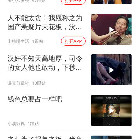
莹小八影视
47跟贴
打开APP
人不能太贪！我愿称之为
国产悬疑片天花板，没有
之一！太烧脑了！
山楂唠生活
1跟贴
打开APP
汉奸不知天高地厚，司令
的女人他也敢动，下秒就
没命 (1)
讲真剪辑社
10跟贴
钱色总要占一样吧
小溪影视
1跟贴