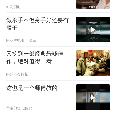
电影的亵渎
司马能耐
做杀手不但身手好还要有
脑子
阿萌讲电影
4跟贴
又挖到一部经典悬疑佳
作，绝对值得一看
阿乐不会拉花
这也是一个师傅教的
莹宝剪辑
3跟贴