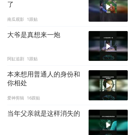
了
南瓜观影
1跟贴
大爷是真想来一炮
阿缸追剧
1跟贴
本来想用普通人的身份和
你相处
爱神剪辑
16跟贴
当年父亲就是这样消失的