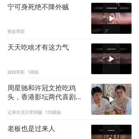
宁可身死绝不降外贼
猥皮剪影
天天吃啥才有这力气
奻奻剪影
1跟贴
周星驰和许冠文抢吃鸡
头，香港影坛两代喜剧之
王交接！
记录生活日常阿蜴
135跟贴
老板也是过来人