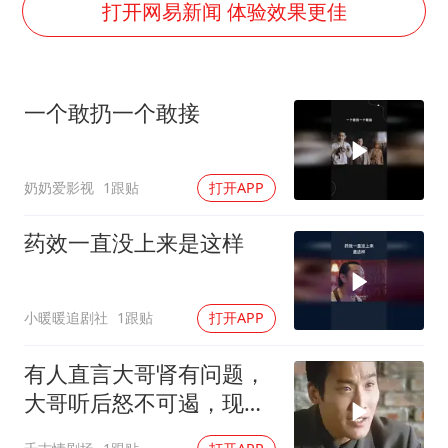
酒店回应车内过夜被收150元
打开网易新闻 体验效果更佳
牛津大学一纸声明甩不了锅
香港宏福苑火灾或由烟头引起
一个敢扔一个敢接
儿子陪躺平老爹体验外卖员火了
几元成本 千万市值蒸发
奶奶爱影视
1跟贴
打开APP
“不怕六爷挂得多 就怕六爷挂一颗”
多个明星演唱会取消
药效一直没上来是这样
人民的健康、体质、幸福一脉相承
小暖暖追剧社
1跟贴
打开APP
有人直言大哥肾有问题，
大哥听后怒不可遏，现场
局面剑拔弩张