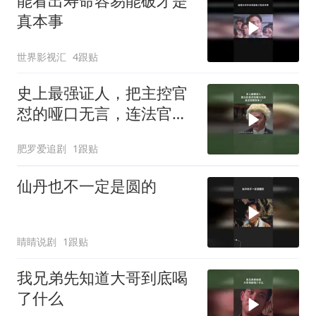
能看出寿命容易能破才是
真本事
世界影视汇
4跟贴
史上最强证人，把主控官
怼的哑口无言，连法官都
惊呆了
肥罗爱追剧
1跟贴
仙丹也不一定是圆的
睛睛说剧
1跟贴
我兄弟先知道大哥到底喝
了什么