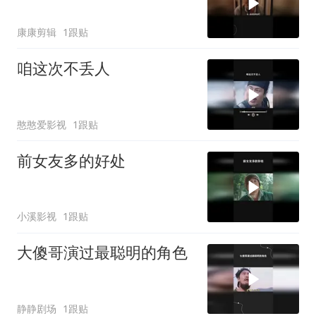
康康剪辑
1跟贴
咱这次不丢人
憨憨爱影视
1跟贴
前女友多的好处
小溪影视
1跟贴
大傻哥演过最聪明的角色
静静剧场
1跟贴