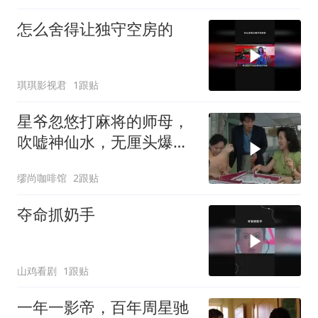
怎么舍得让独守空房的
琪琪影视君
1跟贴
星爷忽悠打麻将的师母，
吹嘘神仙水，无厘头爆笑
名场面
缪尚咖啡馆
2跟贴
夺命抓奶手
山鸡看剧
1跟贴
一年一影帝，百年周星驰