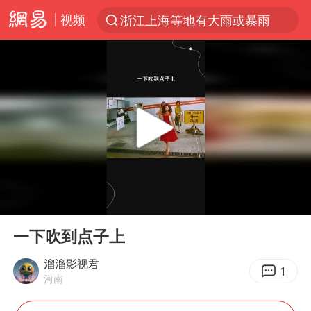
视频
浙江上海等地有大雨或暴雨
解锁各地夏日限定体验
西湖突现狂风暴雨 游客瞬间被浇透
马克·艾伦退出斯诺克中国公开赛
金饰克价一夜涨回1300元
新疆景区自驾服务费改为按车收费
视频丨中国东方电气集团原党组副书记、董事宋致远被查
00:00
00:25
多家A股公司收到美国关税退款
Play
Ent
full
永和豆浆创始人林炳生去世
一下吹到点子上
白海豚将正面袭击贯穿浙江
溜溜影视君
1
河南
浙江台州《告全体市民书》