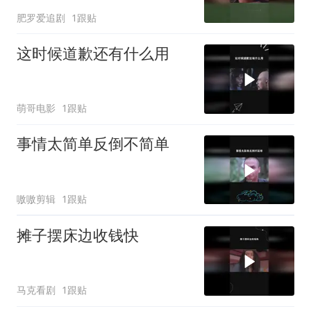
肥罗爱追剧
1跟贴
这时候道歉还有什么用
萌哥电影
1跟贴
事情太简单反倒不简单
嗷嗷剪辑
1跟贴
摊子摆床边收钱快
马克看剧
1跟贴