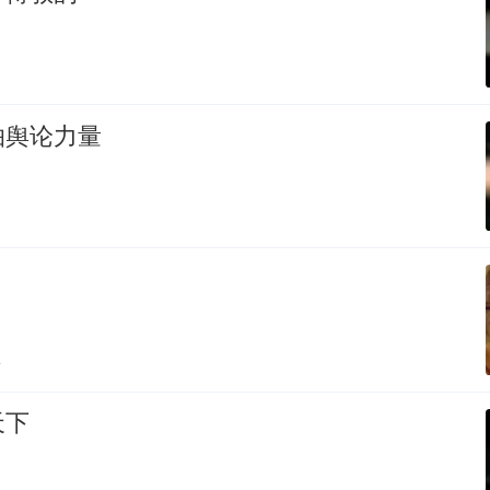
怕舆论力量
贴
天下