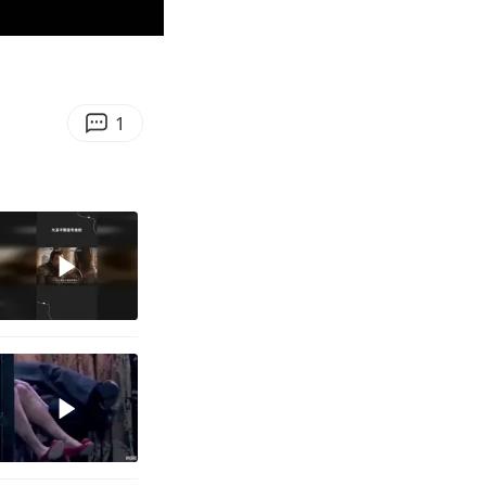
01:22
Enter
fullscreen
1