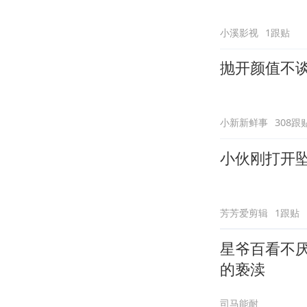
小溪影视
1跟贴
抛开颜值不谈
小新新鲜事
308跟
小伙刚打开
芳芳爱剪辑
1跟贴
星爷百看不厌的电影《
的亵渎
司马能耐