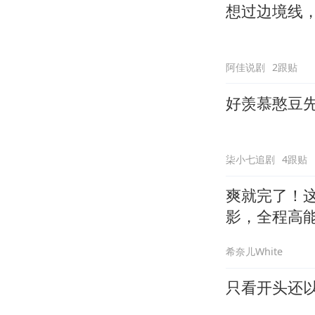
想过边境线
阿佳说剧
2跟贴
好羡慕憨豆
柒小七追剧
4跟贴
爽就完了！
影，全程高
希奈儿White
只看开头还