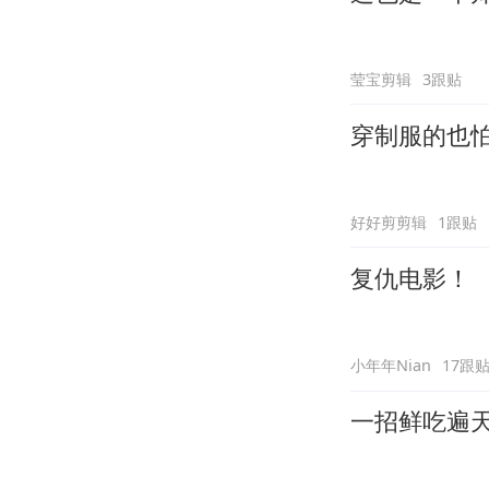
莹宝剪辑
3跟贴
穿制服的也
好好剪剪辑
1跟贴
复仇电影！
小年年Nian
17跟
一招鲜吃遍