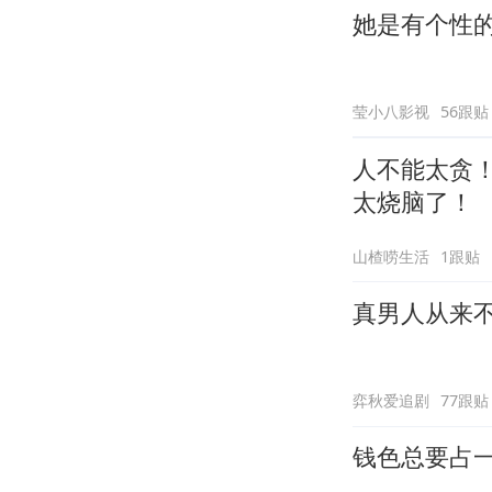
她是有个性
莹小八影视
56跟贴
人不能太贪
太烧脑了！
山楂唠生活
1跟贴
真男人从来
弈秋爱追剧
77跟贴
钱色总要占