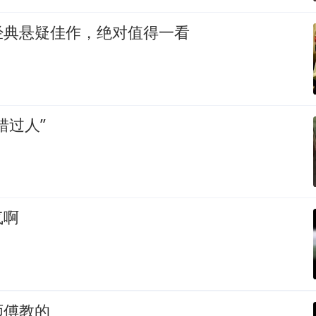
经典悬疑佳作，绝对值得一看
错过人”
气啊
师傅教的