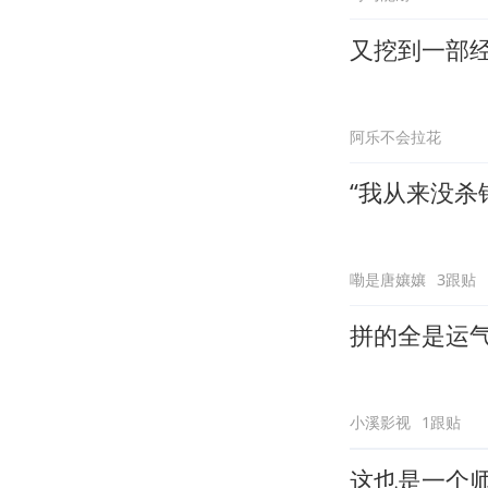
又挖到一部
阿乐不会拉花
“我从来没杀
嘞是唐孃孃
3跟贴
拼的全是运
小溪影视
1跟贴
这也是一个