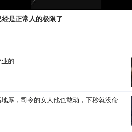
OpenAI为免费用户升级GPT-5.6 Luna
47岁妈妈突然产女 26岁女儿：很震惊
已经是正常人的极限了
97岁英国奶奶飞上天再破吉尼斯纪录
“中国蔬菜之乡”最高温达41.8℃
如何把百年大党建设得更加坚强有力？
专业的
高地厚，司令的女人他也敢动，下秒就没命