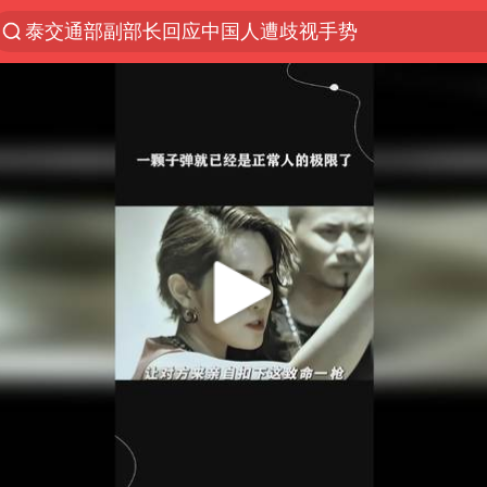
改名后的“青海拉面”店
段绚竞因公牺牲 年仅44岁
1岁宝宝碰坏纸巾盒 宝妈被索赔924元
女子开一天一夜空调后二氧化碳中毒
男子结婚8年3个女儿均非亲生
“空调24小时开着更省电”不实
“不建议大家买深色蛋糕”
台风白海豚逼近 暴雨大暴雨来袭
男子杀人后逃进深山21年活得像野人
985博士后被曝在妻子孕期出轨后续
公司“上四休三”但要降薪1000元