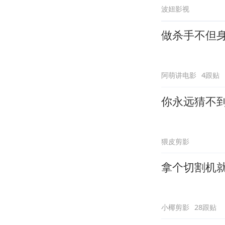
波妞影视
做杀手不但
阿萌讲电影
4跟贴
你永远猜不
猥皮剪影
拿个切割机
小椰剪影
28跟贴