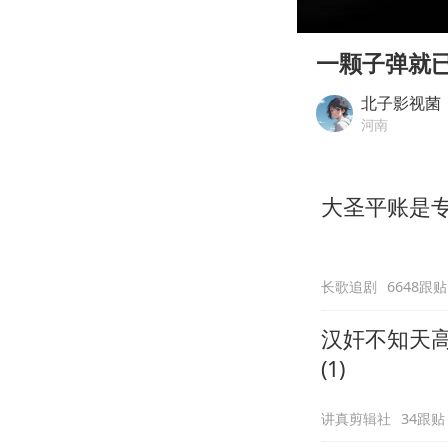
00:00
Play
一颗子弹就
北子影视菌
河南
大圣平账是
长歌追剧
6648跟贴
汉奸不知天
(1)
讲真剪辑社
34跟贴