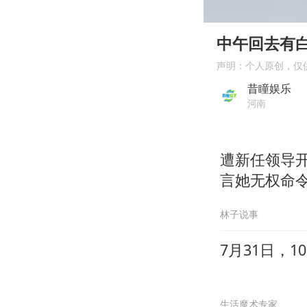
00:00
Play
中午回去有
声明：个人原创，仅
昔瞳娱乐
河南
遭新任领导
言她无权命
林子说事
7月31日，
生活魔术专家