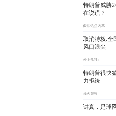
特朗普威胁
在说谎？
聚焦热点内幕
取消特权.
风口浪尖
爱上孤独s
特朗普很快签
力拒统
烽火观察
讲真，是球