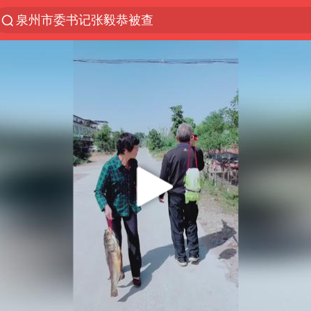
泉州市委书记张毅恭被查
“电影+”如何激发千亿级消费新活力？
台风白海豚已进入24小时警戒线
全球首个长时储能一体化产业园量产
陈垣宇0-3张禹珍 国乒男单全军覆没
名创优品回应女子吐槽内裤质量差
四川宜宾市高县4.9级地震致1人死亡
台风白海豚或吞并鲸鱼 登陆地点更新
中巨芯：上半年归母净利润1405.77万元
中国女篮70-67险胜尼日利亚女篮
美股存储板块集体大跌