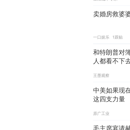
卖婚房救婆
一口娱乐
1跟贴
和特朗普对簿
人都看不下
王墨观察
中美如果现
这四支力量
原广工业
毛主席宴请