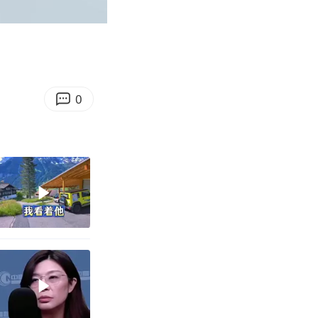
00:11
Enter
fullscreen
0