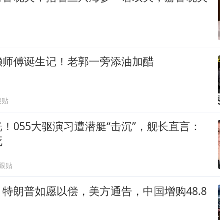
懒师傅诞生记！老郭一旁添油加醋
跟贴
！055大驱演习遭潜艇“击沉”，舰长直言：
死
6跟贴
特朗普如愿以偿，美方通告，中国增购48.8