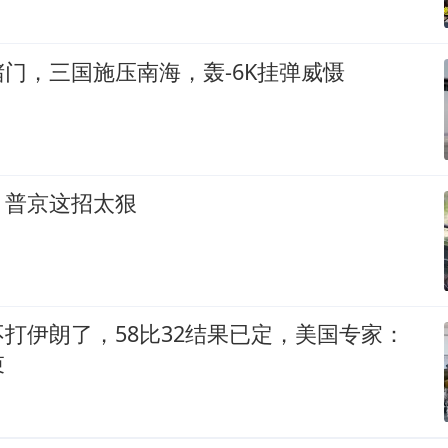
门，三国施压南海，轰-6K挂弹威慑
，普京这招太狠
打伊朗了，58比32结果已定，美国专家：
束