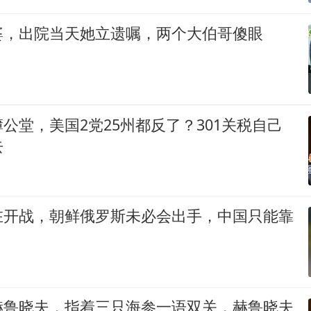
婆，出院当天她立遗嘱，两个大伯哥傻眼
公堂，美国2党25州都反了？301关税自己
去
在开战，朝鲜俄罗斯未必会出手，中国只能靠
赫鲁晓夫，指着三只海参一语双关，赫鲁晓夫