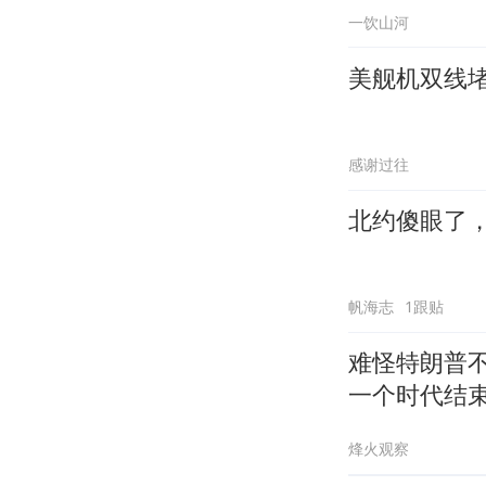
一饮山河
美舰机双线堵
感谢过往
北约傻眼了
帆海志
1跟贴
难怪特朗普不
一个时代结
烽火观察