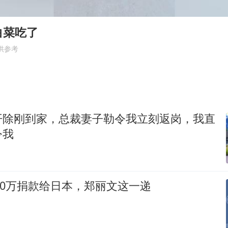
秋天的第一杯奶茶到底有多火
国防部：坚决反制任何闹海挑衅图谋
白菜吃了
百花奖开幕式
供参考
我国外贸延续良好增长态势
“新疆阿勒泰八月能滑雪”不实
日本试射“战斧”导弹，国防部回应
开除刚到家，总裁妻子勒令我立刻返岗，我直
胡彦斌韩磊 谁帮谁
令我
夯实基础开新局
100万捐款给日本，郑丽文这一递