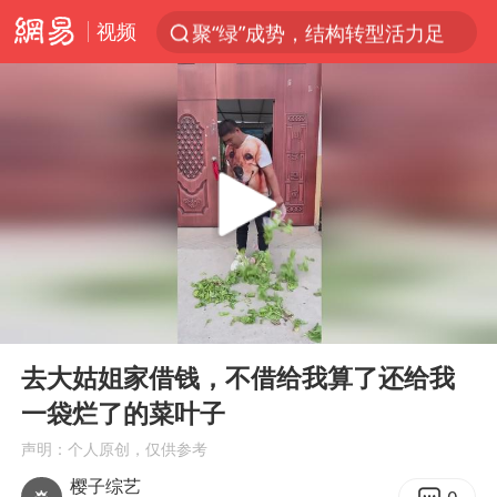
视频
聚“绿”成势，结构转型活力足
金饰克价大幅跳涨
台风“白海豚”影响中国已成定局
台风“鲸鱼”停编
李在明批驻韩美军拖延归还用地说明啥
陕西柞水县突发泥石流致1死2失联
郑国霖回应去景区上班被保安拦下
00:00
00:08
曝侯明昊违反交规被约谈
Play
Ent
full
律师称“梅姨”若满75岁或不适用死刑
去大姑姐家借钱，不借给我算了还给我
一袋烂了的菜叶子
“梅姨”准确年龄仍未知
声明：个人原创，仅供参考
南昌一规划馆现“阴间座椅”字样
樱子综艺