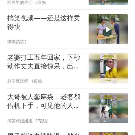
面具男的生活
3跟贴
搞笑视频——还是这样卖
得快
琪琪搞笑2
老婆打工五年回家，下秒
动作丈夫直接惊呆，出去
后直接拉黑
趣笑魔法师
1跟贴
大哥被人套麻袋，老婆都
借机下手，可见他的人品
有多差！
搞笑梅姐姐姐
27跟贴