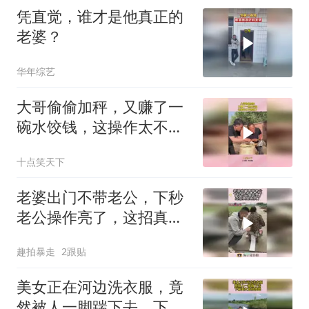
凭直觉，谁才是他真正的
老婆？
华年综艺
大哥偷偷加秤，又赚了一
碗水饺钱，这操作太不地
道了！
十点笑天下
老婆出门不带老公，下秒
老公操作亮了，这招真是
太损了！
趣拍暴走
2跟贴
美女正在河边洗衣服，竟
然被人一脚踹下去，下幕