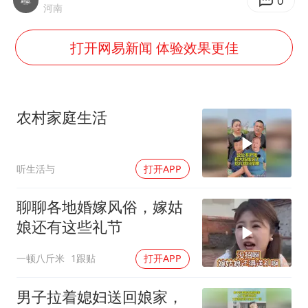
韩国每3辆新上牌电车就有1辆来自中国
0
河南
41岁女子为鼓励女儿考上985研究生
打开网易新闻 体验效果更佳
杨某某拒服兵役 不得录用为公务员
小区物业费要上涨 谁说了算
“事业单位招聘不是人情买卖”
农村家庭生活
女子利用漏洞0元买了3千台电器
中国经济展现强大韧性和活力
听生活与
打开APP
聊聊各地婚嫁风俗，嫁姑
娘还有这些礼节
一顿八斤米
1跟贴
打开APP
男子拉着媳妇送回娘家，