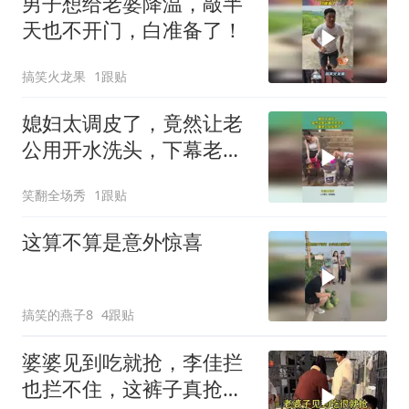
男子想给老婆降温，敲半
天也不开门，白准备了！
搞笑火龙果
1跟贴
媳妇太调皮了，竟然让老
公用开水洗头，下幕老公
反应亮了
笑翻全场秀
1跟贴
这算不算是意外惊喜
搞笑的燕子8
4跟贴
婆婆见到吃就抢，李佳拦
也拦不住，这裤子真抢