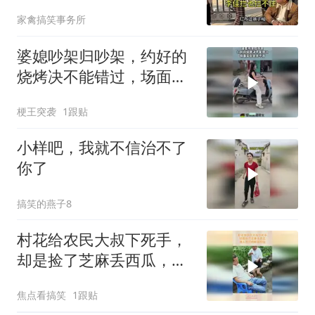
手！
家禽搞笑事务所
婆媳吵架归吵架，约好的
烧烤决不能错过，场面实
在是笑不活！
梗王突袭
1跟贴
小样吧，我就不信治不了
你了
搞笑的燕子8
村花给农民大叔下死手，
却是捡了芝麻丢西瓜，做
人别只顾眼前利益
焦点看搞笑
1跟贴