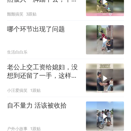
美女直接傻眼
颤颤搞笑
3跟贴
哪个环节出现了问题
生活白白乐
老公上交工资给媳妇，没
想到还留了一手，这样家
庭应该很和睦！
小汪爱搞笑
1跟贴
自不量力 活该被收拾
户外小故事
1跟贴