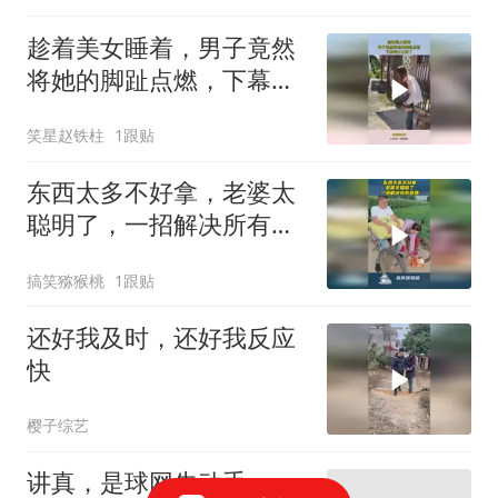
趁着美女睡着，男子竟然
将她的脚趾点燃，下幕美
女太疼了！
笑星赵铁柱
1跟贴
东西太多不好拿，老婆太
聪明了，一招解决所有难
题！
搞笑猕猴桃
1跟贴
还好我及时，还好我反应
快
樱子综艺
讲真，是球网先动手