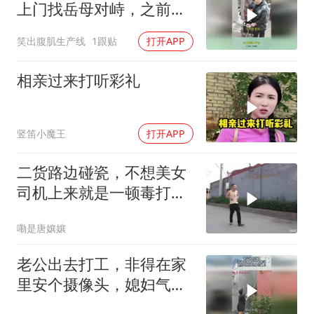
上门找岳母对峙，之前答
应的只实现了一样
笑出腹肌生产线
1跟贴
打开APP
相亲过来打听彩礼
竖笛小魔王
打开APP
二货路边碰瓷，不想美女
司机上来就是一顿毒打，
钱没讹到还挨顿打
嘞是唐孃孃
老公出去打工，非得在家
里安个摄像头，媳妇气得
立马给它盖上！