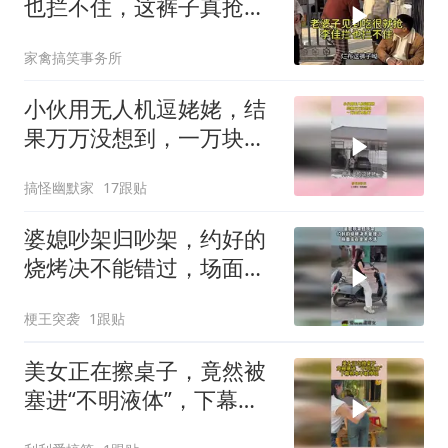
也拦不住，这裤子真抢
手！
家禽搞笑事务所
小伙用无人机逗姥姥，结
果万万没想到，一万块打
水漂了！
搞怪幽默家
17跟贴
婆媳吵架归吵架，约好的
烧烤决不能错过，场面实
在是笑不活！
梗王突袭
1跟贴
美女正在擦桌子，竟然被
塞进“不明液体”，下幕根
本不敢睁眼