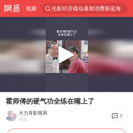
视频
光影经济撬动暑期消费新蓝海
《欢迎来龙餐馆》口碑
情侣福建平潭拍日出时坠崖
西湖突现狂风暴雨 游客瞬间被浇透
“不怕六爷挂得多 就怕六爷挂一颗”
视频丨中国东方电气集团原党组副书记、董事宋致远被查
杭州全市有序停课
00:00
02:01
直击东北超：哈尔滨vs通辽
Play
Ent
full
香港宏福苑火灾或由烟头引起
霍师傅的硬气功全练在嘴上了
白海豚将正面袭击贯穿浙江
大力哥影视局
1
河北
36岁男演员成景区NPC后人气爆棚