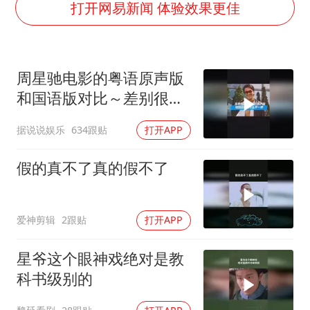
郑丽文：台湾从来没有“独立”过
打开网易新闻 体验效果更佳
几元成本的AI广告导致千万市值蒸发
浙江台州《告全体市民书》
周星驰电影的粤语原声版
酒店回应车内过夜被收150元
和国语版对比～差别很
上半年国内手机销量TOP30出炉
大！讲粤语的星爷才是他
据说说娱乐
634跟贴
打开APP
梁家辉百花奖演讲落泪
自己！
人民的健康、体质、幸福一脉相承
假的真不了真的假不了
爱神剪辑
2跟贴
打开APP
星爷这个眼神戏绝对是教
科书级别的