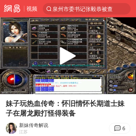
视频
泉州市委书记张毅恭被查
“电影+”如何激发千亿级消费新活力？
国乒男单横滨冠军赛全军覆没
U17国足三连胜晋级明日之星半决赛
东航：国内客票提前14天免费退改
日本试射“战斧”导弹，国防部回应
四川宜宾市高县4.9级地震致1人死亡
00:00
02:55
台风白海豚中心风力增强
Play
Ent
full
百花奖开幕式
妹子玩热血传奇：怀旧情怀长期道士妹
子在屠龙殿打怪得装备
“新疆阿勒泰八月能滑雪”不实
我国外贸延续良好增长态势
新妹传奇解说
6
江苏