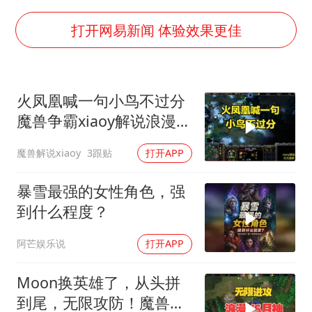
国防部：中国军队坚决反制任何闹海挑衅图谋
女儿为争财产堵门阻挠父亲出殡
打开网易新闻 体验效果更佳
今日立秋你咬秋了吗
欧阳娜娜窦靖童好搭
火凤凰喊一句小鸟不过分
“今天得有40℃了吧 为啥还不预警”
魔兽争霸xiaoy解说浪漫
立秋养生千万避开六大误区
focus
魔兽解说xiaoy
3跟贴
打开APP
河南：推进人事招录等领域问题整治
夯实基础开新局
暴雪最强的女性角色，强
到什么程度？
阿芒娱乐说
打开APP
Moon换英雄了，从头拼
到尾，无限攻防！魔兽争